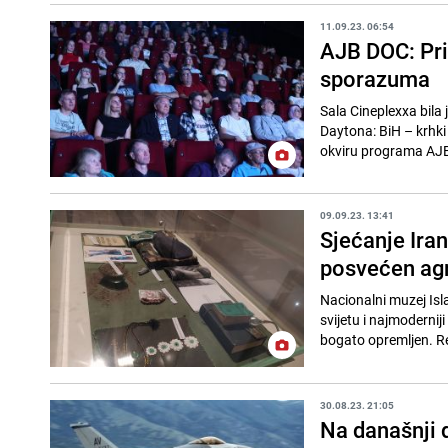
11.09.23. 06:54
AJB DOC: Pri
sporazuma
Sala Cineplexxa bila 
Daytona: BiH – krhki 
okviru programa AJB 
09.09.23. 13:41
Sjećanje Ira
posvećen agr
Nacionalni muzej Isl
svijetu i najmodernij
bogato opremljen. Re
30.08.23. 21:05
Na današnji 