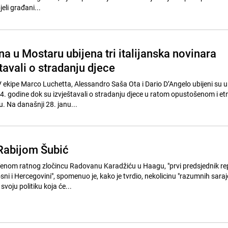
eli građani...
na u Mostaru ubijena tri italijanska novinara
tavali o stradanju djece
TV ekipe Marco Luchetta, Alessandro Saša Ota i Dario D’Angelo ubijeni su u
1994. godine dok su izvještavali o stradanju djece u ratom opustošenom i etn
. Na današnji 28. janu...
 Rabijom Šubić
nom ratnog zločincu Radovanu Karadžiću u Haagu, "prvi predsjednik re
ni i Hercegovini", spomenuo je, kako je tvrdio, nekolicinu "razumnih saraj
voju politiku koja će...