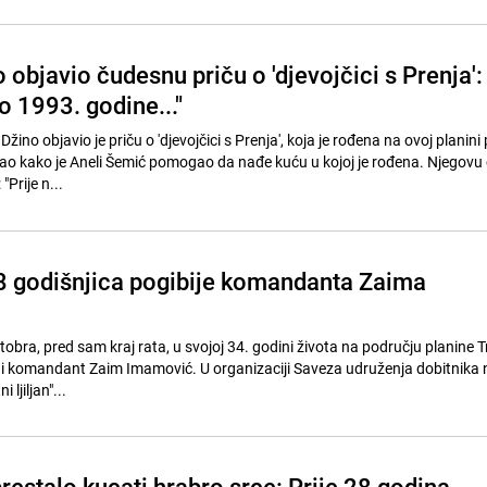
objavio čudesnu priču o 'djevojčici s Prenja':
o 1993. godine..."
ino objavio je priču o 'djevojčici s Prenja', koja je rođena na ovoj planini 
sao kako je Aneli Šemić pomogao da nađe kuću u kojoj je rođena. Njegovu
"Prije n...
8 godišnjica pogibije komandanta Zaima
ktobra, pred sam kraj rata, u svojoj 34. godini života na području planine T
ni komandant Zaim Imamović. U organizaciji Saveza udruženja dobitnika 
 ljiljan"...
restalo kucati hrabro srce: Prije 28 godina