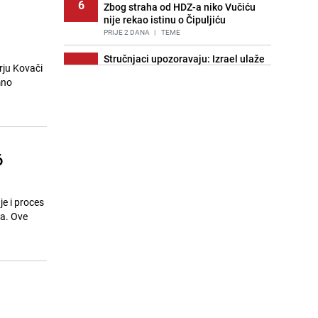
6
Zbog straha od HDZ-a niko Vučiću
nije rekao istinu o Čipuljiću
PRIJE 2 DANA
|
TEME
Stručnjaci upozoravaju: Izrael ulaže
ju Kovači
7
milione kako bi utjecao na
mno
odgovore ChatGPT-a o Gazi
PRIJE OKO 19H
|
SVIJET
Znate li šta Dino Merlin pojede prije
8
izlaska na scenu? Njegov ritual
iznenadio mnoge
6
PRIJE 2 DANA
|
SHOWBIZ
Pijana sjela za volan: Osiguranje
9
odbilo isplatu štete na vozilu koje je
je i proces
slupala Anja Ljubojević
na. Ove
PRIJE 2 DANA
|
BOSNA I HERCEGOVINA
Akcija na Dobrinji: Specijalci MUP-a
10
KS opkolili zgradu
PRIJE 2 DANA
|
LOKALNE TEME
Nastavak provokacija: MUP RS
11
oduzeo zastavu s ljiljanima i