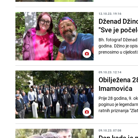
12.10.23. 19:16
Dženad Džino 
"Sve je počel
Bh. fotograf Dženad Dž
godina. Džino je opi
prenosimo u cijelosti: 
09.10.23. 12:14
Obilježena 2
Imamovića
Prije 28 godina, 9. o
poginuo je legendar
ratnih priznanja "Zlatni
09.10.23. 07:08
Dan kada je p