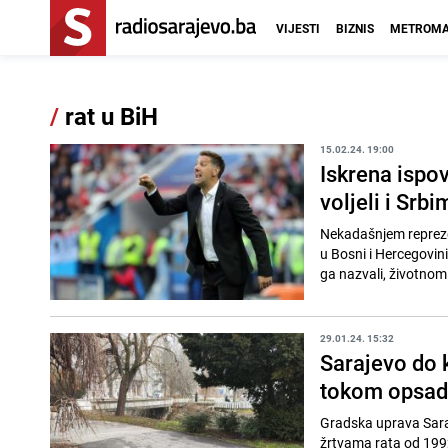
VIJESTI
BIZNIS
METROMA
/
rat u BiH
15.02.24. 19:00
Iskrena ispov
voljeli i Srb
Nekadašnjem reprezen
u Bosni i Hercegovini
ga nazvali, životnom 
29.01.24. 15:32
Sarajevo do 
tokom opsad
Gradska uprava Saraje
žrtvama rata od 1992.