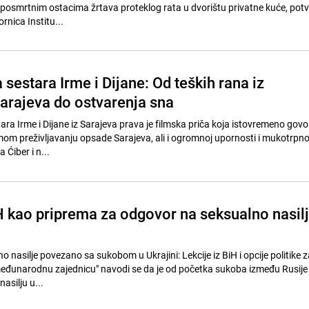
 posmrtnim ostacima žrtava proteklog rata u dvorištu privatne kuće, potvr
nica Institu...
 sestara Irme i Dijane: Od teških rana iz
arajeva do ostvarenja sna
ra Irme i Dijane iz Sarajeva prava je filmska priča koja istovremeno govo
mom preživljavanju opsade Sarajeva, ali i ogromnoj upornosti i mukotrp
 Ćiber i n...
iH kao priprema za odgovor na seksualno nasil
no nasilje povezano sa sukobom u Ukrajini: Lekcije iz BiH i opcije politike z
međunarodnu zajednicu" navodi se da je od početka sukoba između Rusije 
asilju u...