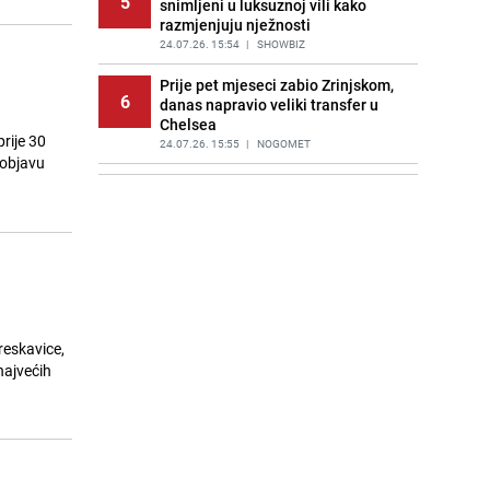
5
snimljeni u luksuznoj vili kako
razmjenjuju nježnosti
24.07.26. 15:54
|
SHOWBIZ
Prije pet mjeseci zabio Zrinjskom,
6
danas napravio veliki transfer u
Chelsea
prije 30
24.07.26. 15:55
|
NOGOMET
 objavu
Ekološki savjet vrtlarima: Pomozite
7
ježevima prilagodbom vaše ograde
24.07.26. 16:00
|
ŽIVOT I STIL
Detalji akcije u Sarajevu: Traži se
8
pritvor za Malika Mušanovića, imao
33 kilograma droge i pištolj
24.07.26. 16:00
|
CRNA HRONIKA
reskavice,
Smijenjeni lider opozicije u Turskoj
najvećih
9
osnovao partiju: Nova stranka već
je druga najveća u zemlji
24.07.26. 16:15
|
SVIJET
Bosanac krao parfeme po Hrvatskoj
10
vrijedne 1.000 KM, uhapšen u