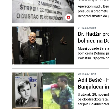
Apelacioni sud u Beo
presudu u predmetu 
Beograd smatra da je
01.12.23. 09:58
Dr. Hadžir pr
bolnicu na Do
Muzej opsade Sarajav
bolnice na Dobrinji p
Palestini. Njegova por
28.11.23. 11:43
Adil Bešić - 
Banjalučanin
U utorak, 28. novemb
oslobodilačkog rata.
serijala Dokumentarn