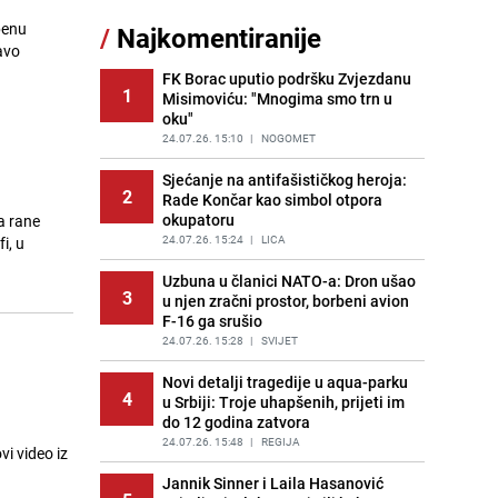
sankcionisao vozača iz Bosanskog
penu
/
Najkomentiranije
Novog
avo
PRIJE 2 DANA
|
BOSNA I HERCEGOVINA
FK Borac uputio podršku Zvjezdanu
1
Misimoviću: "Mnogima smo trn u
Kao iz slastičarne: Rolada od
12
oku"
čokolade i kokosa bez pečenja,
jednostavan desert bez imalo muke
24.07.26. 15:10
|
NOGOMET
PRIJE 2 DANA
|
RECEPTI
Sjećanje na antifašističkog heroja:
2
Rade Končar kao simbol otpora
Tajna savršenog makedonskog
13
okupatoru
a rane
ajvara: Stari recept za kremast i
bogat okus
24.07.26. 15:24
|
LICA
i, u
PRIJE 2 DANA
|
RECEPTI
Uzbuna u članici NATO-a: Dron ušao
3
u njen zračni prostor, borbeni avion
Tuga potresla grad na Uni:
14
F-16 ga srušio
Preminula Lejla Muhić (39),
sugrađani u nevjerici
24.07.26. 15:28
|
SVIJET
PRIJE 2 DANA
|
BOSNA I HERCEGOVINA
Novi detalji tragedije u aqua-parku
4
u Srbiji: Troje uhapšenih, prijeti im
Borba trajala satima: Pogledajte
15
do 12 godina zatvora
'grdosiju' od skoro tri metra koju su
braća izvukla iz mora
24.07.26. 15:48
|
REGIJA
i video iz
PRIJE 1 DAN
|
SVIJET
Jannik Sinner i Laila Hasanović