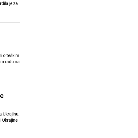
Krug 99 oštro protiv odluke CIK-a:
dila je za
15
"Bošnjački, hrvatski i srpski član"
nije ustavna formulacija
24.07.26. 16:38
|
BOSNA I HERCEGOVINA
ri o teškim
nom radu na
je
a Ukrajinu,
i Ukrajine