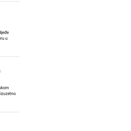
ijeđe
eru u
a
mskom
e izuzetno