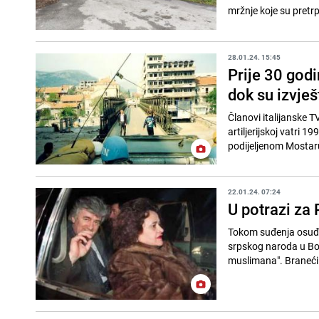
mržnje koje su pretrpj
28.01.24. 15:45
Prije 30 godi
dok su izvješ
Članovi italijanske 
artiljerijskoj vatri 
podijeljenom Mostaru
22.01.24. 07:24
U potrazi za
Tokom suđenja osuđe
srpskog naroda u Bos
muslimana". Braneći s