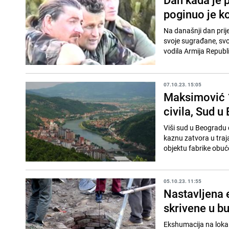
poginuo je 
Na današnji dan prije
svoje sugrađane, sv
vodila Armija Republ
07.10.23. 15:05
Maksimović 1
civila, Sud 
Viši sud u Beogradu
kaznu zatvora u traja
objektu fabrike obuć
05.10.23. 11:55
Nastavljena 
skrivene u b
Ekshumacija na lokal