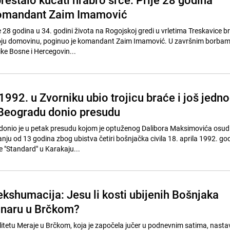
komandant Zaim Imamović
 28 godina u 34. godini života na Rogojskoj gredi u vrletima Treskavice b
oju domovinu, poginuo je komandant Zaim Imamović. U završnim borbama
ike Bosne i Hercegovin...
992. u Zvorniku ubio trojicu braće i još jedn
u Beogradu donio presudu
 donio je u petak presudu kojom je optuženog Dalibora Maksimovića osud
nju od 13 godina zbog ubistva četiri bošnjačka civila 18. aprila 1992. god
e "Standard" u Karakaju...
ekshumacija: Jesu li kosti ubijenih Bošnjaka
unaru u Brčkom?
itetu Meraje u Brčkom, koja je započela jučer u podnevnim satima, nastavl