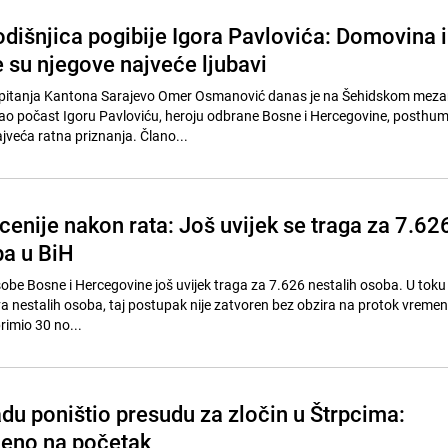
odišnjica pogibije Igora Pavlovića: Domovina i
 su njegove najveće ljubavi
 pitanja Kantona Sarajevo Omer Osmanović danas je na Šehidskom mezar
odao počast Igoru Pavloviću, heroju odbrane Bosne i Hercegovine, posthu
jveća ratna priznanja. Člano...
cenije nakon rata: Još uvijek se traga za 7.62
ba u BiH
sobe Bosne i Hercegovine još uvijek traga za 7.626 nestalih osoba. U toku 
va nestalih osoba, taj postupak nije zatvoren bez obzira na protok vreme
rimio 30 no...
du poništio presudu za zločin u Štrpcima:
ćeno na početak