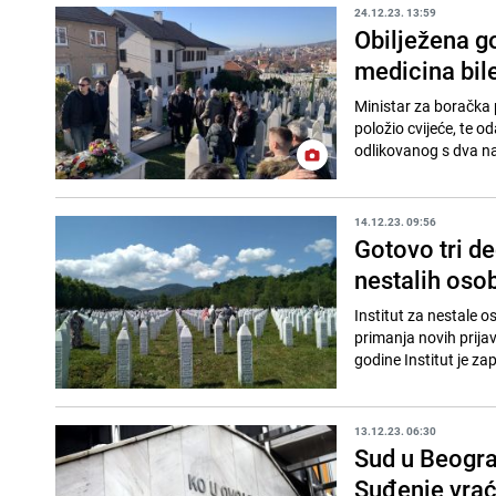
24.12.23. 13:59
Obilježena g
medicina bile
Ministar za boračka
položio cvijeće, te 
odlikovanog s dva na
14.12.23. 09:56
Gotovo tri de
nestalih oso
Institut za nestale o
primanja novih prija
godine Institut je zap
13.12.23. 06:30
Sud u Beogra
Suđenje vra