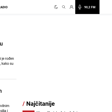
RADIO
90,2 FM
su
 je rođen
m, kako su
m
/
Najčitanije
ivilnim
ilja i