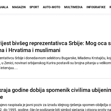
HALA
MAGAZIN
SPORT
AUTO-MOTO
MULTIMEDIA
INFOGRAFIKE
ijest bivšeg reprezentativca Srbije: Mog oca 
ima i Hrvatima i muslimani
tativcu Srbije i donedavnom selektoru Bugarske, Mladenu Krstajiću, koji
, u Zenici, novinari srbijanskog Kurira postavili su brojna pitanja u veliko
intervjuu....
kraja godine dobija spomenik civilima ubijeni
e
vo raspisala je javni poziv za izradu idejnog rješenja spomen-obilježja c
 do 1995. godine, čije će podizanje biti simbol sjećanja i otpora protiv nas