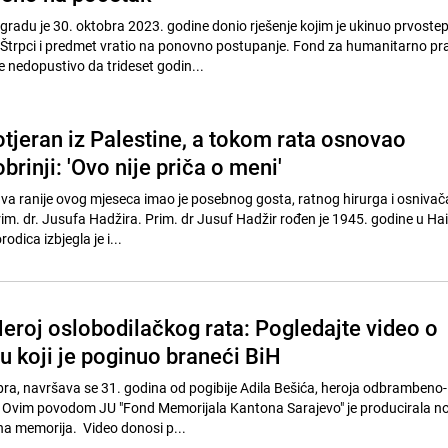
gradu je 30. oktobra 2023. godine donio rješenje kojim je ukinuo prvoste
Štrpci i predmet vratio na ponovno postupanje. Fond za humanitarno pr
 nedopustivo da trideset godin...
otjeran iz Palestine, a tokom rata osnovao
brinji: 'Ovo nije priča o meni'
a ranije ovog mjeseca imao je posebnog gosta, ratnog hirurga i osnivač
rim. dr. Jusufa Hadžira. Prim. dr Jusuf Hadžir rođen je 1945. godine u Haif
odica izbjegla je i...
Heroj oslobodilačkog rata: Pogledajte video o
u koji je poginuo braneći BiH
ra, navršava se 31. godina od pogibije Adila Bešića, heroja odbrambeno-
 Ovim povodom JU "Fond Memorijala Kantona Sarajevo" je producirala nov
a memorija. Video donosi p...