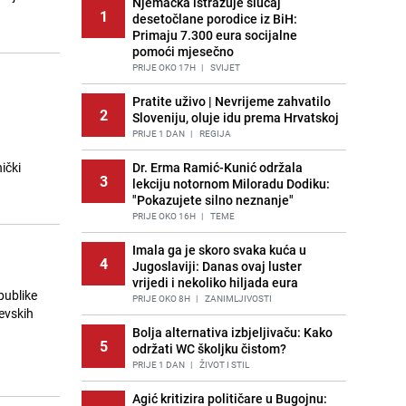
Njemačka istražuje slučaj
1
desetočlane porodice iz BiH:
Primaju 7.300 eura socijalne
pomoći mjesečno
PRIJE OKO 17H
|
SVIJET
Pratite uživo | Nevrijeme zahvatilo
2
Sloveniju, oluje idu prema Hrvatskoj
PRIJE 1 DAN
|
REGIJA
ički
Dr. Erma Ramić-Kunić održala
3
lekciju notornom Miloradu Dodiku:
"Pokazujete silno neznanje"
PRIJE OKO 16H
|
TEME
Imala ga je skoro svaka kuća u
4
Jugoslaviji: Danas ovaj luster
vrijedi i nekoliko hiljada eura
publike
PRIJE OKO 8H
|
ZANIMLJIVOSTI
evskih
Bolja alternativa izbjeljivaču: Kako
5
održati WC školjku čistom?
PRIJE 1 DAN
|
ŽIVOT I STIL
Agić kritizira političare u Bugojnu: