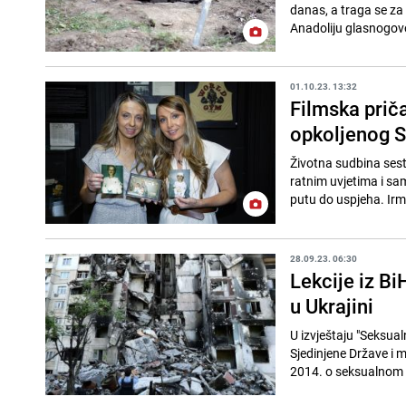
danas, a traga se za
Anadoliju glasnogovor
01.10.23. 13:32
Filmska priča
opkoljenog S
Životna sudbina sesta
ratnim uvjetima i sa
putu do uspjeha. Irma
28.09.23. 06:30
Lekcije iz B
u Ukrajini
U izvještaju "Seksual
Sjedinjene Države i 
2014. o seksualnom n