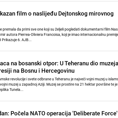
kazan film o naslijeđu Dejtonskog mirovnog
je premala da primi sve one koji su željeli pogledati dokumentarni film Nasl
mir autora Pierrea-Oliviera Francoisa, koji je imao internacionalnu premij
Prikazuje 6. AJB...
naca na bosanski otpor: U Teheranu dio muzej
esiji na Bosnu i Hercegovinu
amske revolucije i svete odbrane u Teheranu je najveći vojni muzej u isla
i vojni muzej u zapadnoj Aziji. Muzej se prostire na 21 hektar površine te j
plika Tunela...
dan: Počela NATO operacija 'Deliberate Force'