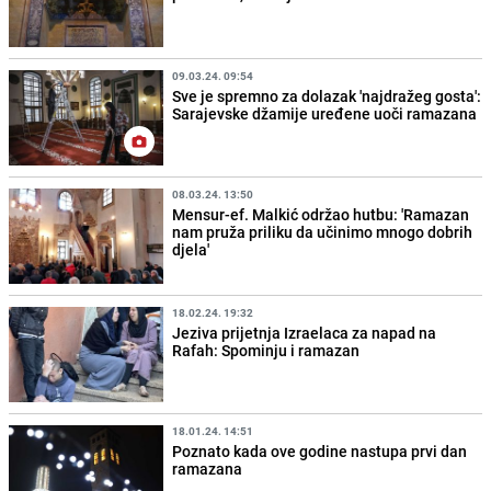
09.03.24. 09:54
Sve je spremno za dolazak 'najdražeg gosta':
Sarajevske džamije uređene uoči ramazana
08.03.24. 13:50
Mensur-ef. Malkić održao hutbu: 'Ramazan
nam pruža priliku da učinimo mnogo dobrih
djela'
18.02.24. 19:32
Jeziva prijetnja Izraelaca za napad na
Rafah: Spominju i ramazan
18.01.24. 14:51
Poznato kada ove godine nastupa prvi dan
ramazana