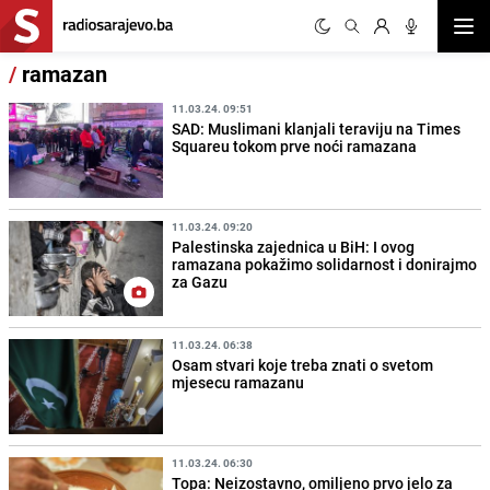
Otvor
/
ramazan
11.03.24. 09:51
SAD: Muslimani klanjali teraviju na Times
Squareu tokom prve noći ramazana
11.03.24. 09:20
Palestinska zajednica u BiH: I ovog
ramazana pokažimo solidarnost i donirajmo
za Gazu
11.03.24. 06:38
Osam stvari koje treba znati o svetom
mjesecu ramazanu
11.03.24. 06:30
Topa: Neizostavno, omiljeno prvo jelo za