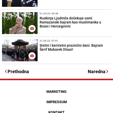
21.04.23. 09:48
Ruskinja Ljudmila dočekuje osmi
Ramazanski bajram kao muslimanka u
Bosni i Hercegovini
21.04.23. 07:01
Sretni i berićetni praznični dani: Bajram
Šerif Mubarek Olsun!
Prethodna
Naredna
MARKETING
IMPRESSUM
KONTAKT