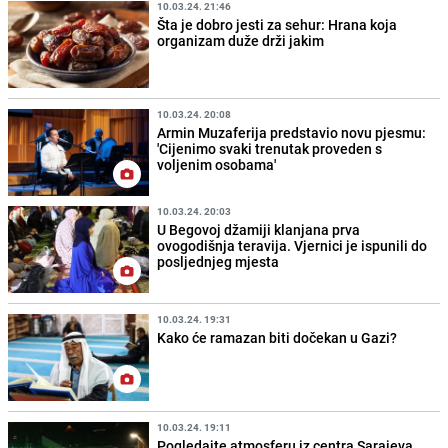
10.03.24. 21:46
Šta je dobro jesti za sehur: Hrana koja
organizam duže drži jakim
10.03.24. 20:08
Armin Muzaferija predstavio novu pjesmu:
'Cijenimo svaki trenutak proveden s
voljenim osobama'
10.03.24. 20:03
U Begovoj džamiji klanjana prva
ovogodišnja teravija. Vjernici je ispunili do
posljednjeg mjesta
10.03.24. 19:31
Kako će ramazan biti dočekan u Gazi?
10.03.24. 19:11
Pogledajte atmosferu iz centra Sarajeva