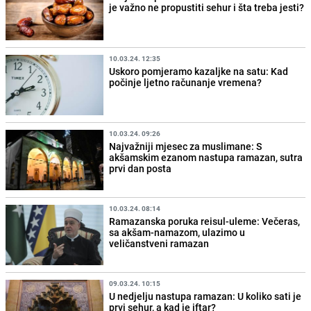
je važno ne propustiti sehur i šta treba jesti?
10.03.24. 12:35
Uskoro pomjeramo kazaljke na satu: Kad
počinje ljetno računanje vremena?
10.03.24. 09:26
Najvažniji mjesec za muslimane: S
akšamskim ezanom nastupa ramazan, sutra
prvi dan posta
10.03.24. 08:14
Ramazanska poruka reisul-uleme: Večeras,
sa akšam-namazom, ulazimo u
veličanstveni ramazan
09.03.24. 10:15
U nedjelju nastupa ramazan: U koliko sati je
prvi sehur, a kad je iftar?