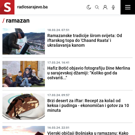
Otvor
/
ramazan
18.03.24. 07:51
Ramazanske tradicije širom svijeta: Od
iftarskog topa do 'Chaand Raata' i
ukrašavanja kanom
17.03.24. 16:41
Hafiz Botić objavio fotografiju Dine Merlina
u sarajevskoj džamiji: "Koliko god da
ostvariš..."
17.03.24. 09:57
Brzi desert za iftar: Recept za kolač od
keksa i pudinga - ekonomičan i gotov za 10
minuta
16.03.24. 22:01
Vjerski običaji Bošnjaka u ramazanu: Kako