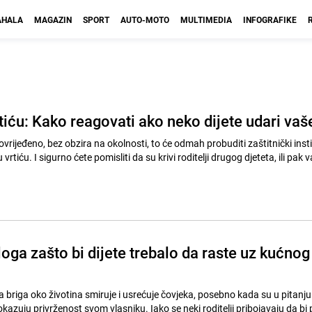
HALA
MAGAZIN
SPORT
AUTO-MOTO
MULTIMEDIA
INFOGRAFIKE
tiću: Kako reagovati ako neko dijete udari vaš
ovrijeđeno, bez obzira na okolnosti, to će odmah probuditi zaštitnički inst
 vrtiću. I sigurno ćete pomisliti da su krivi roditelji drugog djeteta, ili pak 
oga zašto bi dijete trebalo da raste uz kućnog
 briga oko životina smiruje i usrećuje čovjeka, posebno kada su u pitanju 
 svom vlasniku. Iako se neki roditelji pribojavaju da bi prisustvo