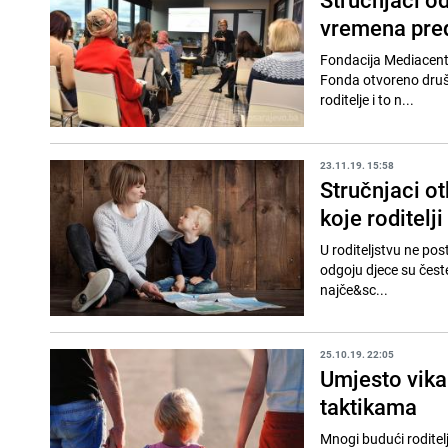
vremena pred
Fondacija Mediacenta
Fonda otvoreno društ
roditelje i to n...
23.11.19. 15:58
Stručnjaci ot
koje roditelji
U roditeljstvu ne pos
odgoju djece su česte
najče&sc...
25.10.19. 22:05
Umjesto vika
taktikama
Mnogi budući roditelj