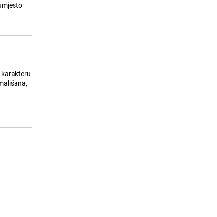
soula živi i dalje
 umjesto
23.07.26. 08:09
|
MUZIKA/FILM/LEKTIRA
o karakteru
mališana,