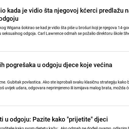
o kada je vidio šta njegovoj kćerci predlažu n
odgoju
og Wigana šokirao se kad je vidio šta piše u brošuri koji je njegova 14-go
u seksualnog odgoja. Carl Lawrence odmah se požalio direktoru škole She
ih pogrešaka u odgoju djece koje većina
e. Gubitak povlastica. Ako ste isprobali svaku klasičnu strategiju kako b
 još uvijek udara, odgovara neprimjereno ili ismijava malog brata, možda ć
i u odgoju: Pazite kako "prijetite" djeci
e roditelje kako svom djetetu kažu: „Ako odmah ne dođeš ovamo, odlazim b