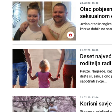
23.02.20. 15:48
Otac pobjesni
seksualnom 
Jedan otac iz englesk
kćerka dobila na sat
21.02.20. 18:08
Deset najveć
roditelja radi
Pauze. Nagrade. Kazn
dijete slušalo, a ono
sabotirati svoje...
21.02.20. 12:04
Korisni savjet
Sigurno ste čuli nek