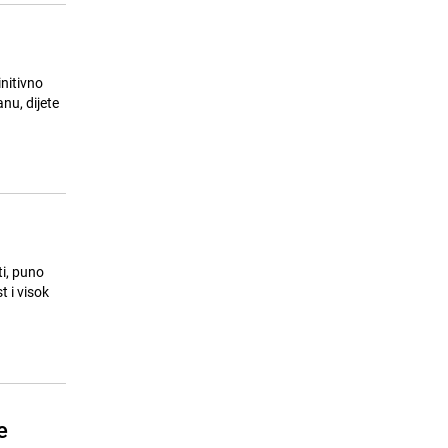
initivno
nu, dijete
ti, puno
t i visok
e