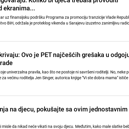
 ekranima...
r uz finansijsku podršku Programa za promociju tranzicije Vlade Republi
vo BiH, održala je proteklog vikenda u Sarajevu izuzetno zanimljivu radi
krivaju: Ovo je PET najčešćih grešaka u odgoj
 rade
toje univerzalna pravila, kao što ne postoje ni savršeni roditelji. No, neke 
 za većinu roditelja Jen Singer, autorica knjige "Vi ste dobra mama" ističe
nja na djecu, pokušajte sa ovim jednostavnim
i misle da nikad neće vikati na svoju djecu. Međutim, kako male slatke be