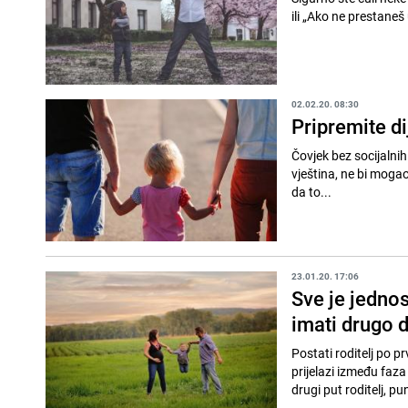
ili „Ako ne prestaneš 
02.02.20. 08:30
Pripremite di
Čovjek bez socijalnih
vještina, ne bi mogao
da to...
23.01.20. 17:06
Sve je jednos
imati drugo d
Postati roditelj po p
prijelazi između faz
drugi put roditelj, pu