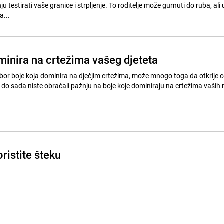
u testirati vaše granice i strpljenje. To roditelje može gurnuti do ruba, ali
a...
minira na crtežima vašeg djeteta
zbor boje koja dominira na dječjim crtežima, može mnogo toga da otkrije 
do sada niste obraćali pažnju na boje koje dominiraju na crtežima vaših 
ristite šteku