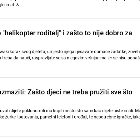
o imati &...
e "helikopter roditelj" i zašto to nije dobro za
 svaki korak svog djeteta, umjesto njega rješavate domaće zadatke, zovet
 treba da nauči, raspravljate se sa njegovim vršnjacima jer se nisu ponaš
zmaziti: Zašto djeci ne treba pružiti sve što
dovati dijete poklonom ili mu kupiti nešto što sami kao dijete niste imali. 
žurke i putovanja, pametni telefoni i uređaji, te nepotrebne igračke, iak