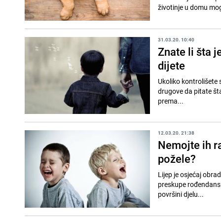
životinje u domu mogl
31.03.20. 10:40
Znate li šta j
dijete
Ukoliko kontrolišete
drugove da pitate šta
prema...
12.03.20. 21:38
Nemojte ih ra
požele?
Lijep je osjećaj obra
preskupe rođendanske 
površini djelu...