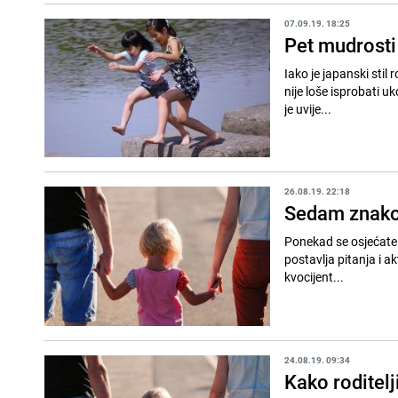
07.09.19. 18:25
Pet mudrosti
Iako je japanski stil 
nije loše isprobati u
je uvije...
26.08.19. 22:18
Sedam znakov
Ponekad se osjećate k
postavlja pitanja i a
kvocijent...
24.08.19. 09:34
Kako roditelj