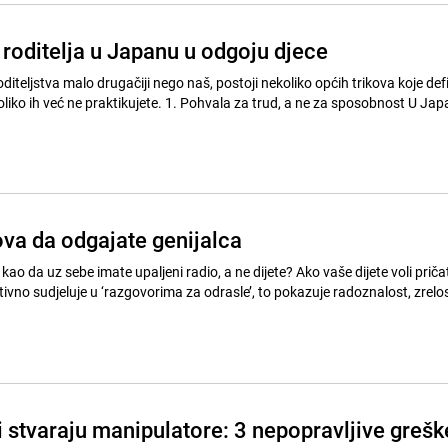
 roditelja u Japanu u odgoju djece
roditeljstva malo drugačiji nego naš, postoji nekoliko općih trikova koje def
koliko ih već ne praktikujete. 1. Pohvala za trud, a ne za sposobnost U Japa
a da odgajate genijalca
ao da uz sebe imate upaljeni radio, a ne dijete? Ako vaše dijete voli priča
ktivno sudjeluje u ‘razgovorima za odrasle’, to pokazuje radoznalost, zrelos
i stvaraju manipulatore: 3 nepopravljive grešk