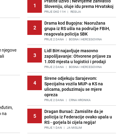
Pratite uživo | Nevrijeme zahvatilo
1
Sloveniju, oluje idu prema Hrvatskoj
PRIJE OKO 11H
|
REGIJA
Drama kod Bugojna: Naoružana
2
grupa iz RS ušla na područje FBiH,
reagovala policija SBK
PRIJE 2 DANA
|
BOSNA I HERCEGOVINA
e njegove
Lidl BiH najavljuje masovno
3
ali
zapošljavanje: Otvorene prijave za
1.000 mjesta u logistici i prodaji
PRIJE 2 DANA
|
BOSNA I HERCEGOVINA
Sirene odjekuju Sarajevom:
4
Specijalna vozila MUP-a KS na
ulicama, poduzimaju se mjere
opreza
PRIJE 2 DANA
|
CRNA HRONIKA
Međutim,
Dragan Bursać: Zamislite da je
o na
5
policija iz Federacije ovako upala u
RS - gorjela bi cijela regija!
PRIJE 1 DAN
|
JA MISLIM