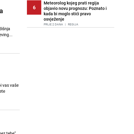
Meteorolog kojeg prati regija
6
objavio novu prognozu: Poznato i
a
kada bi moglo stići pravo
osvježenje
PRIJE 2 DANA
|
REGIJA
dišnja
ving...
Tuga nakon nesreće kod Neuma:
7
Supruga poginulog motocikliste
oglasila se emotivnom objavom
PRIJE 1 DAN
|
BOSNA I HERCEGOVINA
Lice Sarajeva koje ne smijemo
8
ignorisati: Ispod mosta pronađen
improvizovani dom
PRIJE 2 DANA
|
LOKALNE TEME
i vas vaše
Ubistvo u Sarajevu, uhapšen 47-
ete
9
godišnjak
PRIJE 2 DANA
|
CRNA HRONIKA
Agić kritizira političare u Bugojnu:
10
Zbog straha od HDZ-a niko Vučiću
nije rekao istinu o Čipuljiću
PRIJE OKO 17H
|
TEME
ez tebe“,