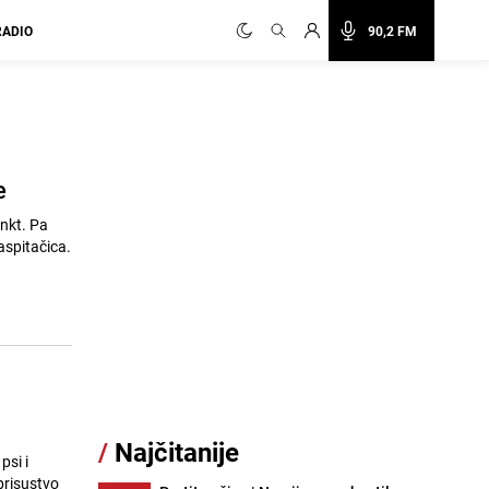
RADIO
90,2 FM
e
inkt. Pa
vaspitačica.
/
Najčitanije
psi i