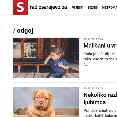
VIJESTI
BIZNIS
METROMA
/
odgoj
02.07.20. 17:26
Mališani u vr
Kada je naše dijete p
tako i ako se to desi u
/...
08.05.20. 23:08
Nekoliko razl
ljubimca
Psiholozi smatraju da
mačke koji itekako pokazuju privrženost