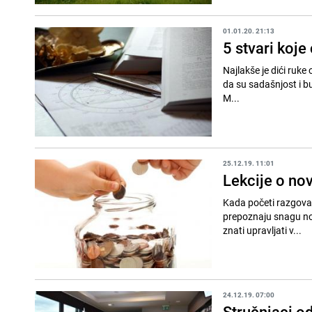
01.01.20. 21:13
5 stvari koj
Najlakše je dići ruke
da su sadašnjost i b
M...
25.12.19. 11:01
Lekcije o no
Kada početi razgovara
prepoznaju snagu nov
znati upravljati v...
24.12.19. 07:00
Stručnjaci od