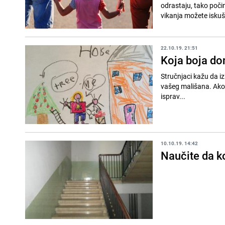
odrastaju, tako počinj
vikanja možete iskuš
22.10.19. 21:51
Koja boja do
Stručnjaci kažu da i
vašeg mališana. Ako 
isprav...
10.10.19. 14:42
Naučite da ko