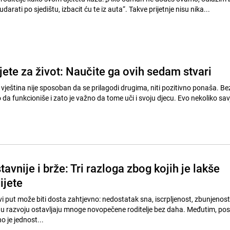
udarati po sjedištu, izbacit ću te iz auta“. Takve prijetnje nisu nika...
jete za život: Naučite ga ovih sedam stvari
 vještina nije sposoban da se prilagodi drugima, niti pozitivno ponaša. Bez
 da funkcioniše i zato je važno da tome uči i svoju djecu. Evo nekoliko sa
tavnije i brže: Tri razloga zbog kojih je lakše
ijete
rvi put može biti dosta zahtjevno: nedostatak sna, iscrpljenost, zbunjenost 
a u razvoju ostavljaju mnoge novopečene roditelje bez daha. Međutim, pos
no je jednost...