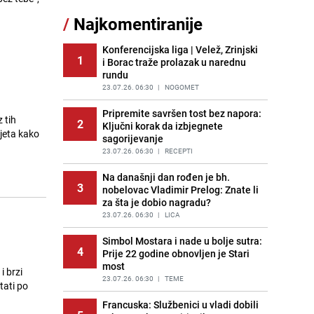
Akcija na Dobrinji: Specijalci MUP-a
/
Najkomentiranije
11
KS opkolili zgradu
PRIJE 1 DAN
|
LOKALNE TEME
Konferencijska liga | Velež, Zrinjski
1
i Borac traže prolazak u narednu
Šta se dešava u sarajevskom
12
rundu
naselju Vraca? Policija zaprimila
dojavu, izašli na teren
23.07.26. 06:30
|
NOGOMET
PRIJE 2 DANA
|
CRNA HRONIKA
Pripremite savršen tost bez napora:
 tih
2
Ključni korak da izbjegnete
Pijana sjela za volan: Osiguranje
vjeta kako
13
sagorijevanje
odbilo isplatu štete na vozilu koje je
slupala Anja Ljubojević
23.07.26. 06:30
|
RECEPTI
PRIJE 1 DAN
|
BOSNA I HERCEGOVINA
Na današnji dan rođen je bh.
3
nobelovac Vladimir Prelog: Znate li
Meteorolozi za danas podigli
14
za šta je dobio nagradu?
upozorenja za 3 regije: Objavljena
prognoza do petka - stiže kiša?
23.07.26. 06:30
|
LICA
PRIJE 2 DANA
|
BOSNA I HERCEGOVINA
Simbol Mostara i nade u bolje sutra:
4
Prije 22 godine obnovljen je Stari
Uklonite kamenac sa slavina u
15
most
kupatilu: Dovoljna je ova smjesa
i brzi
23.07.26. 06:30
|
TEME
PRIJE 2 DANA
|
ŽIVOT I STIL
tati po
Francuska: Službenici u vladi dobili