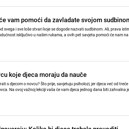
e će vam pomoći da zavladate svojom sudbino
 od svega i sve loše stvari koje se dogode nazvati sudbinom. Ali, prava istin
udućnost isključivo u našim rukama, a ovih pet savjeta pomoći će nam na
vcu koje djeca moraju da nauče
ti s djecom o novcu? Što prije, savjetuju psiholozi, jer djeca već od treće
ca. Na ovoj važnoj lekciji vaša će vam djeca jednog dana biti zahvalna je
govaraju: Koliko bi djeca trebala provoditi