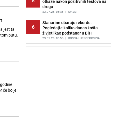
5
otkaze nakon pozitivnih testova na
drogu
23.07.26. 06:46
|
SVIJET
m
Stanarine obaraju rekorde:
6
Pogledajte koliko danas košta
a jest ta
živjeti kao podstanar u BiH
 tom putu.
23.07.26. 06:55
|
BOSNA I HERCEGOVINA
Huti napali saudijske naftne
7
tankere u Crvenom moru: Slijedi
haos s cijenama na naftnom tržištu
23.07.26. 06:58
|
SVIJET
Poznat termin dženaze Zijadi
8
Uzunović koju je ubio suprug u
 godine
Sloveniji
r će bolje
23.07.26. 07:11
|
REGIJA
Poznata kuharica otkrila trik: Ovaj
9
sastojak mijenja okus svake supe
23.07.26. 07:15
|
ŽIVOT I STIL
Draganu Stojkoviću Piksiju
10
preminula majka