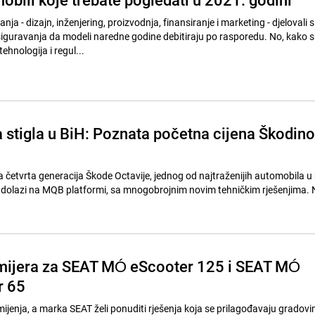
nja - dizajn, inženjering, proizvodnja, finansiranje i marketing - djelovali s
ravanja da modeli naredne godine debitiraju po rasporedu. No, kako su se
ehnologija i regul...
 stigla u BiH: Poznata početna cijena Škodin
gla četvrta generacija Škode Octavije, jednog od najtraženijih automobila u
a dolazi na MQB platformi, sa mnogobrojnim novim tehničkim rješenjima.
mijera za SEAT MÓ eScooter 125 i SEAT MÓ
r 65
ijenja, a marka SEAT želi ponuditi rješenja koja se prilagođavaju gradovi