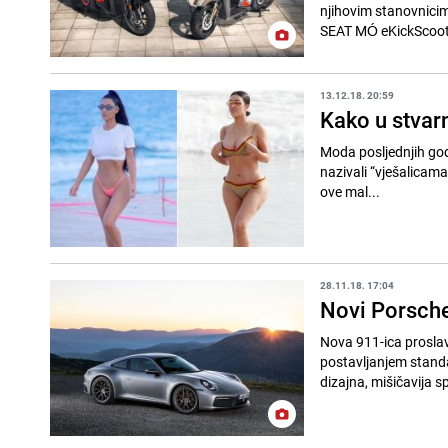
njihovim stanovnici
SEAT MÓ eKickScoot
13.12.18. 20:59
Kako u stvar
Moda posljednjih godi
nazivali “vješalicama
ove mal...
28.11.18. 17:04
Novi Porsche 
Nova 911-ica proslav
postavljanjem stand
dizajna, mišičavija spo