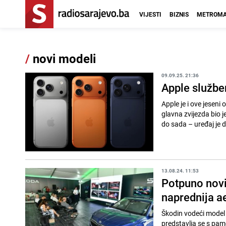
VIJESTI
BIZNIS
METROMA
/
novi modeli
09.09.25. 21:36
Apple službe
Apple je i ove jeseni
glavna zvijezda bio 
do sada – uređaj je 
13.08.24. 11:53
Potpuno novi 
naprednija a
Škodin vodeći model 
predstavlja se s pam