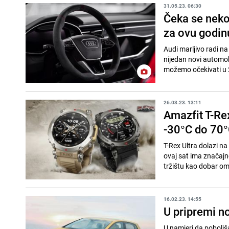
31.05.23. 06:30
Čeka se neko
za ovu godin
Audi marljivo radi na 
nijedan novi automob
možemo očekivati u 2
26.03.23. 13:11
Amazfit T-Re
-30°C do 70
T-Rex Ultra dolazi n
ovaj sat ima značajn
tržištu kao dobar omje
16.02.23. 14:55
U pripremi no
U namjeri da poboljš