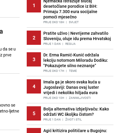
Njemačka istražuje slučaj
1
desetočlane porodice iz BiH:
Primaju 7.300 eura socijalne
pomoći mjesečno
PRIJE OKO 18H
|
SVIJET
a
Pratite uživo | Nevrijeme zahvatilo
2
Sloveniju, oluje idu prema Hrvatskoj
PRIJE 1 DAN
|
REGIJA
u da se u
iz prve
Dr. Erma Ramić-Kunić održala
3
lekciju notornom Miloradu Dodiku:
"Pokazujete silno neznanje"
PRIJE OKO 17H
|
TEME
Imala ga je skoro svaka kuća u
4
Jugoslaviji: Danas ovaj luster
vrijedi i nekoliko hiljada eura
PRIJE OKO 10H
|
ZANIMLJIVOSTI
onovno se
Bolja alternativa izbjeljivaču: Kako
etno-ljetne
5
održati WC školjku čistom?
PRIJE 1 DAN
|
ŽIVOT I STIL
Agić kritizira političare u Bugojnu: