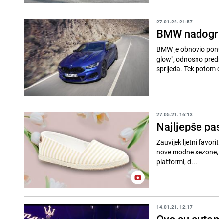
27.01.22. 21:57
BMW nadograd
BMW je obnovio ponud
glow", odnosno predn
sprijeda. Tek potom ć
27.05.21. 16:13
Najljepše pa
Zauvijek ljetni favori
nove modne sezone, na
platformi, d...
14.01.21. 12:17
Ovo su automo