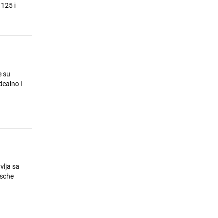
Pirlo je novi selektor Italije
125 i
24.07.26. 18:04
|
NOGOMET
e su
dealno i
vlja sa
rsche