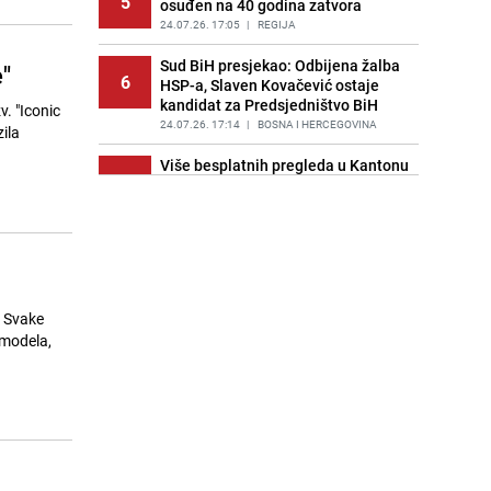
5
osuđen na 40 godina zatvora
PRIJE 2 DANA
|
SVIJET
24.07.26. 17:05
|
REGIJA
Sud BiH presjekao: Odbijena žalba
"
6
HSP-a, Slaven Kovačević ostaje
kandidat za Predsjedništvo BiH
. "Iconic
24.07.26. 17:14
|
BOSNA I HERCEGOVINA
ila
Više besplatnih pregleda u Kantonu
7
Sarajevo: Građani će birati
ustanovu i dobijati podsjetnike
24.07.26. 17:19
|
LOKALNE TEME
Slaven Kovačević za
8
Radiosarajevo.ba nakon odluke
Suda BiH: "Očekivao sam potvrdu
e. Svake
moje kandidature"
 modela,
24.07.26. 17:30
|
BOSNA I HERCEGOVINA
Pogledajte obuku EUFOR-a za
9
vježbu "Brzi odgovor 2026"
24.07.26. 17:35
|
BOSNA I HERCEGOVINA
Radiosarajevo.ba uoči spektakla na
10
Koševu: Počelo postavljanje bine