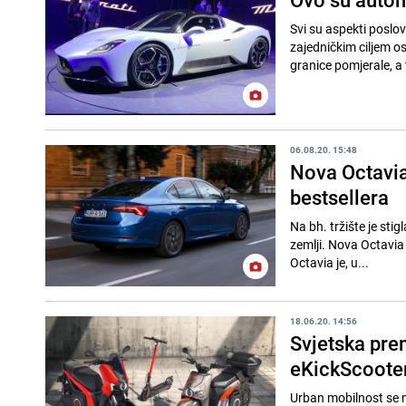
Svi su aspekti poslova
zajedničkim ciljem osigu
granice pomjerale, a t
06.08.20. 15:48
Nova Octavia
bestsellera
Na bh. tržište je sti
zemlji. Nova Octavi
Octavia je, u...
18.06.20. 14:56
Svjetska pre
eKickScoote
Urban mobilnost se m