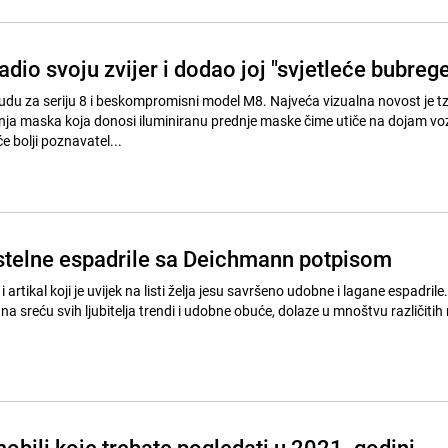
io svoju zvijer i dodao joj "svjetleće bubrege
u za seriju 8 i beskompromisni model M8. Najveća vizualna novost je tzv
ja maska koja donosi iluminiranu prednje maske čime utiče na dojam voz
e bolji poznavatel...
stelne espadrile sa Deichmann potpisom
t i artikal koji je uvijek na listi želja jesu savršeno udobne i lagane espadril
 sreću svih ljubitelja trendi i udobne obuće, dolaze u mnoštvu različitih
bili koje trebate pogledati u 2021. godini