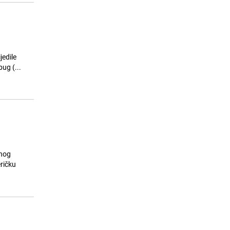
jedile
y Becky Bedbug (...
čnog
eričku