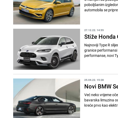
poboljšanim izgledom
automobila se pripre
27.12.22. 14:55
Stiže Honda 
Najnoviji Type R slij
granice performansi
performanse, novi Typ
25.04.22. 15:28
Novi BMW Seri
Već neko vrijeme oček
bavarska limuzina odm
kreće prvo kao električ