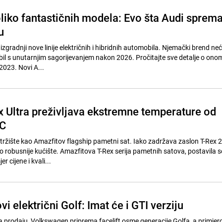
liko fantastičnih modela: Evo šta Audi sprem
u
izgradnji nove linije električnih i hibridnih automobila. Njemački brend neć
il s unutarnjim sagorijevanjem nakon 2026. Pročitajte sve detalje o ono
023. Novi A...
x Ultra preživljava ekstremne temperature od
°C
a tržište kao Amazfitov flagship pametni sat. Iako zadržava zaslon T-Rex 
o robusnije kućište. Amazfitova T-Rex serija pametnih satova, postavila s
r cijene i kvali...
vi električni Golf: Imat će i GTI verziju
a prodaju, Volkswagen priprema facelift osme generacije Golfa, a primjerc