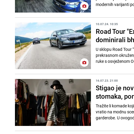
modernih varijanti p
10.07.24. 10:35
Road Tour "E
dominirali b
U sklopu Road Tour "E
prekrasnom okruženju 
ruke s osvježenom Oc
16.07.23. 21:00
Stigao je nov
stomaka, po
Tražite li komade ko
vratio na modnu scen
garderobe. U ovogodi