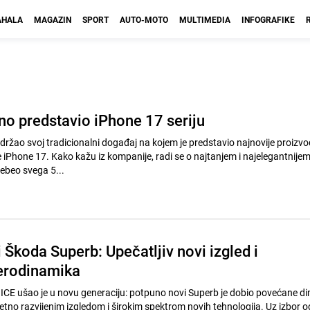
HALA
MAGAZIN
SPORT
AUTO-MOTO
MULTIMEDIA
INFOGRAFIKE
no predstavio iPhone 17 seriju
 održao svoj tradicionalni događaj na kojem je predstavio najnovije proizvo
je iPhone 17. Kako kažu iz kompanije, radi se o najtanjem i najelegantnije
debeo svega 5...
Škoda Superb: Upečatljiv novi izgled i
erodinamika
ICE ušao je u novu generaciju: potpuno novi Superb je dobio povećane dim
etno razvijenim izgledom i širokim spektrom novih tehnologija. Uz izbor o