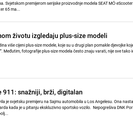
ma. Svjetskom premijerom serijske proizvodnje modela SEAT MÓ eScooter 
er 65 ma...
nom životu izgledaju plus-size modeli
na više cijeni plus-size modele, koje su u drugi plan pomakle djevojke koj
”. Međutim, fotografije plus-size modela često znaju varati, nije sve tako i
911: snažniji, brži, digitalan
ila je svjetsku premijeru na Sajmu automobila u Los Angelesu. Ona nasta
arda kada je u pitanju ekskluzivno sportsko vozilo. Nepogrešiva DNK Po
lj...