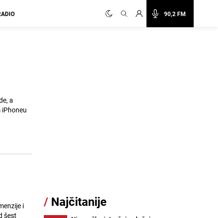
RADIO
90,2 FM
de, a
m iPhoneu
/
Najčitanije
enzije i
d šest