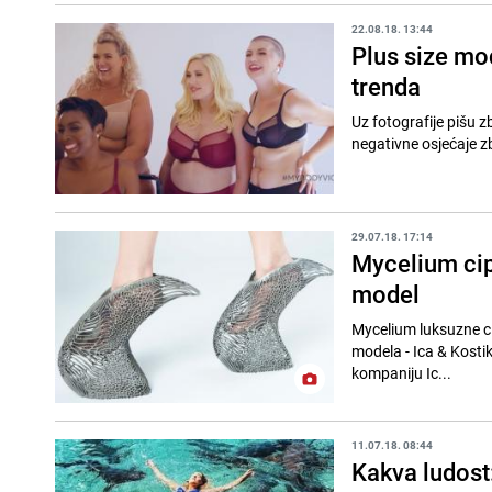
22.08.18. 13:44
Plus size mo
trenda
Uz fotografije pišu zb
29.07.18. 17:14
Mycelium cip
model
Mycelium luksuzne ci
modela - Ica & Kostik
kompaniju Ic...
11.07.18. 08:44
Kakva ludost: