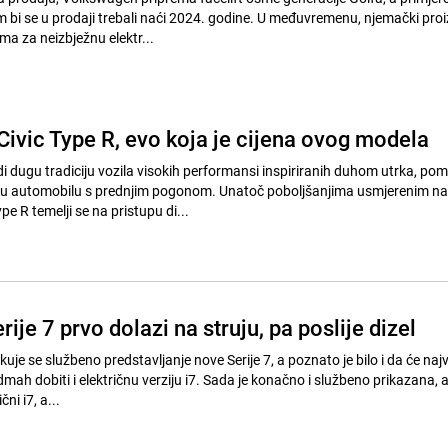
 bi se u prodaji trebali naći 2024. godine. U međuvremenu, njemački pro
ma za neizbježnu elektr...
Civic Type R, evo koja je cijena ovog modela
edi dugu tradiciju vozila visokih performansi inspiriranih duhom utrka, pom
 u automobilu s prednjim pogonom. Unatoč poboljšanjima usmjerenim na
e R temelji se na pristupu di...
je 7 prvo dolazi na struju, pa poslije dizel
uje se službeno predstavljanje nove Serije 7, a poznato je bilo i da će naj
ah dobiti i električnu verziju i7. Sada je konačno i službeno prikazana, a
ni i7, a...