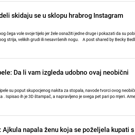
deli skidaju se u sklopu hrabrog Instagram
og čega vole svoje tijelo jer žele osnažiti jedne druge i pokazati da su pobi
negativne osjećaje zbog strija, velikih grudi ili nesavršenih nogu. A post shared b
ele: Da li vam izgleda udobno ovaj neobični
pele su poput skupocjenog nakita za stopala, navode tvorci ovog neobi
a . Ispisao ih je 3D štampač, a napravljeno je svega pet pari po mjeri. Am
 Ajkula napala ženu koja se poželjela kupati s