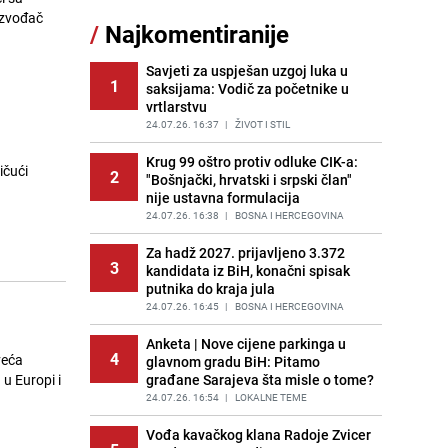
Meteorolog FHMZ-a najavio kišu i
izvođač
/
Najkomentiranije
11
pad temperatura: "Jedno od
najsvježijih ljeta posljednjih
godina"
Savjeti za uspješan uzgoj luka u
1
saksijama: Vodič za početnike u
PRIJE OKO 5H
|
BOSNA I HERCEGOVINA
vrtlarstvu
Kao iz slastičarne: Rolada od
24.07.26. 16:37
|
ŽIVOT I STIL
12
čokolade i kokosa bez pečenja,
jednostavan desert bez imalo muke
Krug 99 oštro protiv odluke CIK-a:
ičući
2
"Bošnjački, hrvatski i srpski član"
PRIJE 2 DANA
|
RECEPTI
nije ustavna formulacija
Tajna savršenog makedonskog
24.07.26. 16:38
|
BOSNA I HERCEGOVINA
13
ajvara: Stari recept za kremast i
bogat okus
Za hadž 2027. prijavljeno 3.372
3
kandidata iz BiH, konačni spisak
PRIJE 2 DANA
|
RECEPTI
putnika do kraja jula
Tuga potresla grad na Uni:
24.07.26. 16:45
|
BOSNA I HERCEGOVINA
14
Preminula Lejla Muhić (39),
sugrađani u nevjerici
Anketa | Nove cijene parkinga u
4
veća
glavnom gradu BiH: Pitamo
PRIJE 2 DANA
|
BOSNA I HERCEGOVINA
 u Europi i
građane Sarajeva šta misle o tome?
Borba trajala satima: Pogledajte
24.07.26. 16:54
|
LOKALNE TEME
15
'grdosiju' od skoro tri metra koju su
braća izvukla iz mora
Vođa kavačkog klana Radoje Zvicer