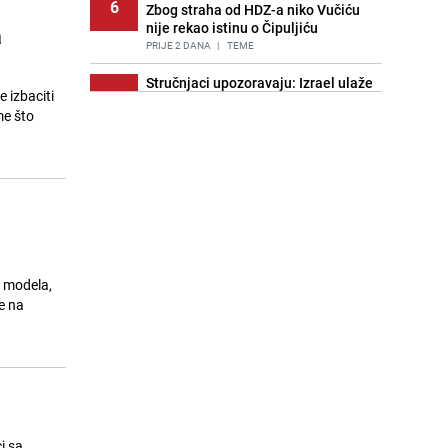
6
Zbog straha od HDZ-a niko Vučiću
nije rekao istinu o Čipuljiću
a
PRIJE 2 DANA
|
TEME
Stručnjaci upozoravaju: Izrael ulaže
e izbaciti
7
milione kako bi utjecao na
me što
odgovore ChatGPT-a o Gazi
PRIJE OKO 21H
|
SVIJET
Znate li šta Dino Merlin pojede prije
8
izlaska na scenu? Njegov ritual
iznenadio mnoge
PRIJE 2 DANA
|
SHOWBIZ
Pijana sjela za volan: Osiguranje
9
odbilo isplatu štete na vozilu koje je
2 modela,
slupala Anja Ljubojević
e na
PRIJE 2 DANA
|
BOSNA I HERCEGOVINA
Nastavak provokacija: MUP RS
10
oduzeo zastavu s ljiljanima i
sankcionisao vozača iz Bosanskog
Novog
PRIJE 2 DANA
|
BOSNA I HERCEGOVINA
i sa