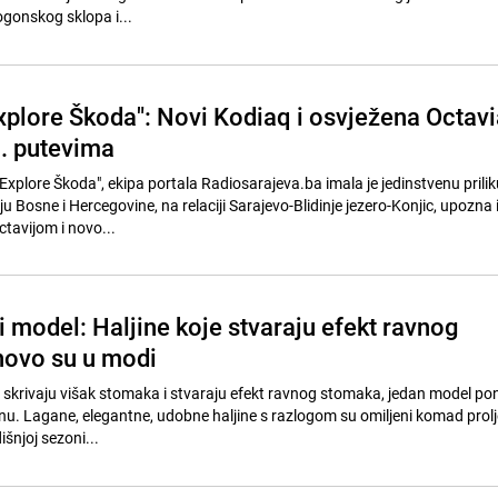
ogonskog sklopa i...
xplore Škoda": Novi Kodiaq i osvježena Octavi
h. putevima
xplore Škoda", ekipa portala Radiosarajeva.ba imala je jedinstvenu prilik
Bosne i Hercegovine, na relaciji Sarajevo-Blidinje jezero-Konjic, upozna 
tavijom i novo...
i model: Haljine koje stvaraju efekt ravnog
novo su u modi
ji skrivaju višak stomaka i stvaraju efekt ravnog stomaka, jedan model p
u. Lagane, elegantne, udobne haljine s razlogom su omiljeni komad prolj
šnjoj sezoni...