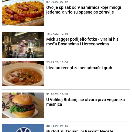
07.09.22. 22:42
Ovo je spisak od 9 namirnica koje mnogi
jedemo, a vrlo su opasne po zdravlje
15.07.22. 12:46
Mick Jagger podijelio fotku - viralni hit
među Bosancima i Hercegovcima
23.11.20. 13:00
Idealan recept za nenadmašni grah
31.10.20. 16:00
U Velikoj Britaniji se otvara prva veganska
mesnica
30.01.20. 21:46
Ni Golf, ni Tiguan, ni Passat: Nećete