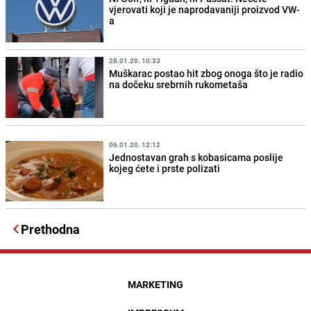
vjerovati koji je naprodavaniji proizvod VW-
a
28.01.20. 10:33
Muškarac postao hit zbog onoga što je radio
na dočeku srebrnih rukometaša
06.01.20. 12:12
Jednostavan grah s kobasicama poslije
kojeg ćete i prste polizati
Prethodna
MARKETING