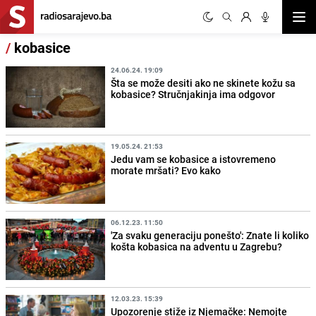
Otvor
/
kobasice
24.06.24. 19:09
Šta se može desiti ako ne skinete kožu sa
kobasice? Stručnjakinja ima odgovor
19.05.24. 21:53
Jedu vam se kobasice a istovremeno
morate mršati? Evo kako
06.12.23. 11:50
'Za svaku generaciju ponešto': Znate li koliko
košta kobasica na adventu u Zagrebu?
12.03.23. 15:39
Upozorenje stiže iz Njemačke: Nemojte