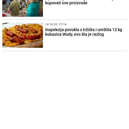
kupovati ove proizvode
14.10.22. 17:14
Inspekcija povukla s tržišta i uništila 12 kg
kobasica Wudy, evo šta je razlog