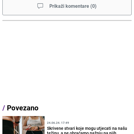
Prikaži komentare
(
0
)
/
Povezano
24.06.24. 17:49
Skrivene stvari koje mogu utjecati na našu
težinu, a ne obraćamo pažnju na njih