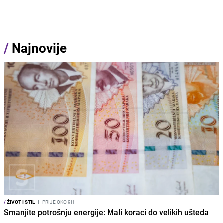
/
Najnovije
/
ŽIVOT I STIL
I
PRIJE OKO 9H
Smanjite potrošnju energije: Mali koraci do velikih ušteda