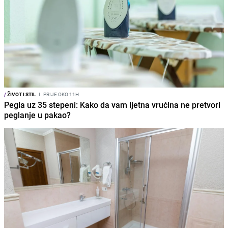
/
ŽIVOT I STIL
I
PRIJE OKO 11H
Pegla uz 35 stepeni: Kako da vam ljetna vrućina ne pretvori
peglanje u pakao?