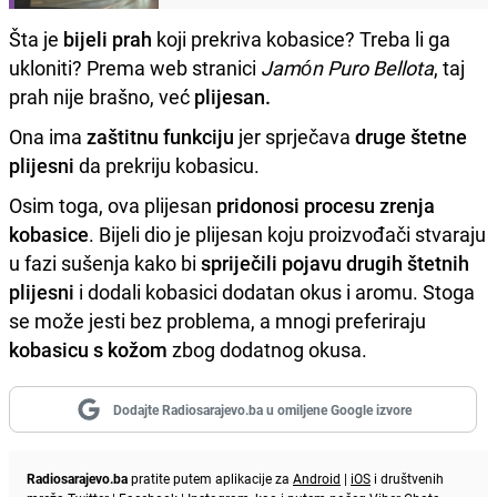
Šta je
bijeli prah
koji prekriva kobasice? Treba li ga
ukloniti? Prema web stranici
Jamón Puro Bellota
, taj
prah nije brašno, već
plijesan.
Ona ima
zaštitnu funkciju
jer sprječava
druge štetne
plijesni
da prekriju kobasicu.
Osim toga, ova plijesan
pridonosi procesu zrenja
kobasice
. Bijeli dio je plijesan koju proizvođači stvaraju
u fazi sušenja kako bi
spriječili pojavu drugih štetnih
plijesni
i dodali kobasici dodatan okus i aromu. Stoga
se može jesti bez problema, a mnogi preferiraju
kobasicu s kožom
zbog dodatnog okusa.
Dodajte Radiosarajevo.ba u omiljene Google izvore
Radiosarajevo.ba
pratite putem aplikacije za
Android
|
iOS
i društvenih