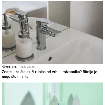
/
ŽIVOT I STIL
I
PRIJE OKO 10H
Znate li za šta služi rupica pri vrhu umivaonika? Bitnija je
nego što mislite