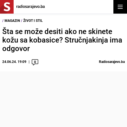
Otvor
/
MAGAZIN
/
ŽIVOT I STIL
Šta se može desiti ako ne skinete
kožu sa kobasice? Stručnjakinja ima
odgovor
24.06.24. 19:09
Radiosarajevo.ba
0