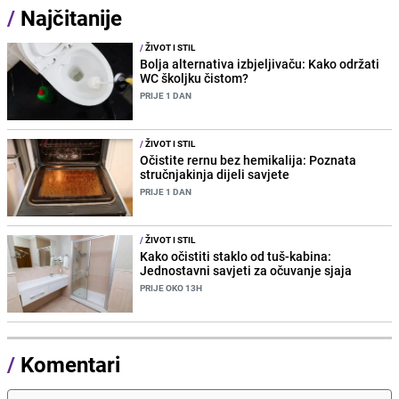
/
Najčitanije
/
ŽIVOT I STIL
Bolja alternativa izbjeljivaču: Kako održati
WC školjku čistom?
PRIJE 1 DAN
/
ŽIVOT I STIL
Očistite rernu bez hemikalija: Poznata
stručnjakinja dijeli savjete
PRIJE 1 DAN
/
ŽIVOT I STIL
Kako očistiti staklo od tuš-kabina:
Jednostavni savjeti za očuvanje sjaja
PRIJE OKO 13H
/
Komentari