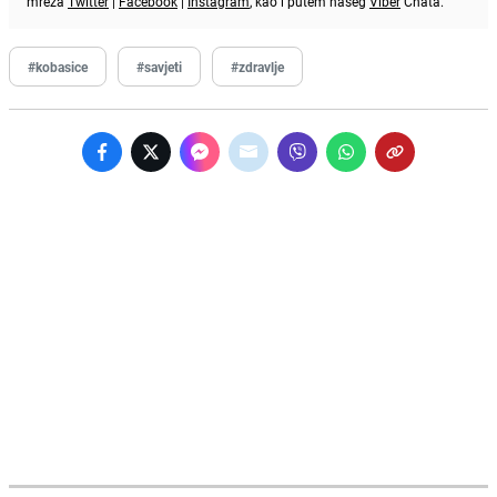
mreža
Twitter
|
Facebook
|
Instagram
, kao i putem našeg
Viber
Chata.
#kobasice
#savjeti
#zdravlje