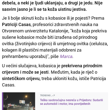
debela, a neki je ljudi uklanjaju, a drugi je jedu. Nije
sasvim jasno je li se ta koža uistinu jestiva.
Je li bolje skinuti kožu s kobasice ili je pojesti? Prema
Patriciji Casas
, profesorici zdravstvenih nauka na
Otvorenom univerzitetu Katalonije, "koža koja prekriva
sušene kobasice može biti izrađena od prirodnog
ovitka (životinjsko crijevo) ili umjetnog ovitka (celuloza,
kolagen ili plastični materijali odobreni za
prehrambenu uporabu)", piše
Marca
.
U većini slučajeva, kobasica je
prekrivena prirodnim
crijevom
i može se jesti
. Međutim, kada je riječ o
sintetičkom crijevu,
treba ukloniti kožu, ističe Patricija
Casas.
TRENDING
Teška saobraćajna nesreća u Prijedoru: Sudarili
se automobil i motor, ima povrijeđenih