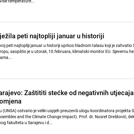
Više temperature...
ežila peti najtopliji januar u historiji
voj peti najtopliji januar u historiji uprkos hladnom talasu koji je zahvatio 
ropu, saopštio je u utorak, 10.februara, klimatski monitor EU. Sjevernu h
cama...
arajevo: Zaštititi stećke od negativnih utjecaja
romjena
vu (UNSA) ostvario je veliki uspjeh preuzevši ulogu koordinatora projekta
embles and the Climate Change Impact). Prof. dr. Nusret Drešković, de
g fakulteta u Sarajevu i d...