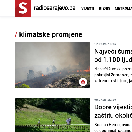
VIJESTI
BIZNIS
METROMA
/
klimatske promjene
17.07.26. 13:35
Najveći šums
od 1.100 ljud
Najveći šumski požar
pokrajini Zaragoza, z
vatrenom stihijom, ja
08.07.26. 22:20
Dobre vijesti
zaštitu okoli
Bosna i Hercegovina p
će doprinijeti jačanj