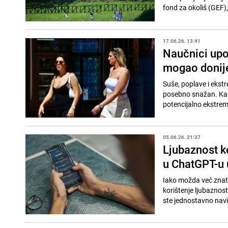
fond za okoliš (GEF), 
17.06.26. 13:41
Naučnici upo
mogao donije
Suše, poplave i ekst
posebno snažan. Kakv
potencijalno ekstrem
05.06.26. 21:37
Ljubaznost ko
u ChatGPT-u 
Iako možda već znate
korištenje ljubaznost
ste jednostavno navik