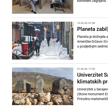
kontinent zagrijava. 
10.02.26. 07:58
Planeta zabilj
Planeta je doživjela s
Američke Države i Ev
u posljednjim sedmi
01.02.26. 17:20
Univerzitet S
klimatskih p
Univerzitet u Saraje
(Stone monument Ens
Prirodno-matematičko