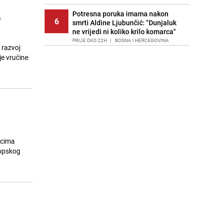
Potresna poruka imama nakon
o
6
smrti Aldine Ljubunčić: "Dunjaluk
ne vrijedi ni koliko krilo komarca"
PRIJE OKO 22H
|
BOSNA I HERCEGOVINA
 razvoj
je vrućine
Cijela regija čeka njegovu
7
progonozu: Poznati meteorolog
najavljuje veću promjenu vremena
PRIJE 1 DAN
|
REGIJA
Stručnjaci upozoravaju: Izrael ulaže
8
milione kako bi utjecao na
odgovore ChatGPT-a o Gazi
PRIJE 2 DANA
|
SVIJET
ecima
Kako očistiti staklo od tuš-kabina:
ropskog
9
Jednostavni savjeti za očuvanje
sjaja
PRIJE 1 DAN
|
ŽIVOT I STIL
Jedan od najvećih gradova nije na
10
listi: Ovo su lokacije prvih Lidl
prodavnica u BiH
PRIJE 1 DAN
|
BOSNA I HERCEGOVINA