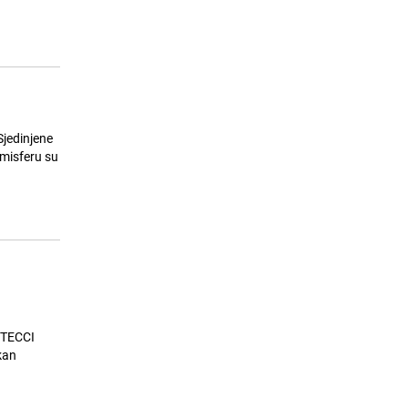
Ovo vrijedi znati: Kako pružiti prvu
15
pomoć kod utapanja?
26.07.26. 07:00
|
ZANIMLJIVOSTI
Sjedinjene
emisferu su
 STECCI
kan