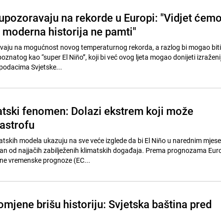
upozoravaju na rekorde u Europi: "Vidjet ćem
 moderna historija ne pamti"
vaju na mogućnost novog temperaturnog rekorda, a razlog bi mogao biti
natog kao “super El Niño”, koji bi već ovog ljeta mogao donijeti izraženi
 podacima Svjetske...
tski fenomen: Dolazi ekstrem koji može
tastrofu
matskih modela ukazuju na sve veće izglede da bi El Niño u narednim mjes
dan od najjačih zabilježenih klimatskih događaja. Prema prognozama Eu
čne vremenske prognoze (EC...
mjene brišu historiju: Svjetska baština pred