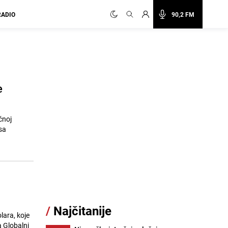
RADIO
90,2 FM
e
čnoj
sa
/
Najčitanije
lara, koje
a Globalni