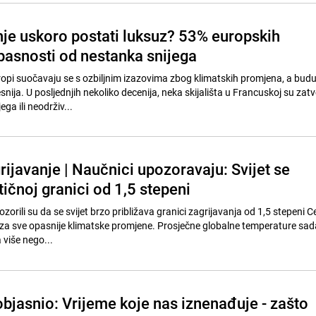
anje uskoro postati luksuz? 53% europskih
opasnosti od nestanka snijega
ropi suočavaju se s ozbiljnim izazovima zbog klimatskih promjena, a bud
jesnija. U posljednjih nekoliko decenija, neka skijališta u Francuskoj su zat
ga ili neodrživ...
ijavanje | Naučnici upozoravaju: Svijet se
itičnoj granici od 1,5 stepeni
zorili su da se svijet brzo približava granici zagrijavanja od 1,5 stepeni Ce
 za sve opasnije klimatske promjene. Prosječne globalne temperature sad
 više nego...
bjasnio: Vrijeme koje nas iznenađuje - zašto