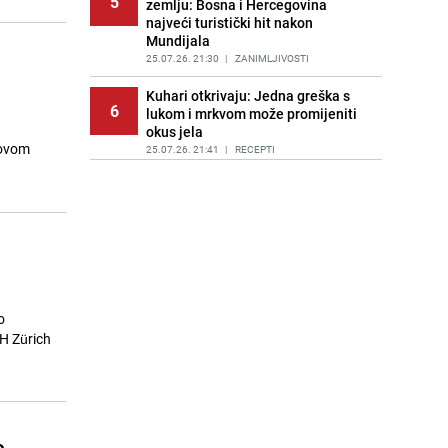
5
zemlju: Bosna i Hercegovina
najveći turistički hit nakon
Mundijala
25.07.26. 21:30
|
ZANIMLJIVOSTI
Kuhari otkrivaju: Jedna greška s
6
lukom i mrkvom može promijeniti
okus jela
hovom
25.07.26. 21:41
|
RECEPTI
Kako da veš duže miriše? Nekoliko
7
jednostavnih trikova koji zaista
djeluju
25.07.26. 21:47
|
ŽIVOT I STIL
Eurobasket U18: Bh. juniori nakon
8
velikog preokreta savladali
Sjevernu Makedoniju
o
25.07.26. 21:58
|
KOŠARKA
TH Zürich
Hrvatski ugostitelji u problemu:
9
Dešava im se isto što i u Dubaiju
25.07.26. 22:08
|
REGIJA
Veliko svadbeno veselje bh.
e