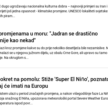
eć dugo ugrožavaju nacionalna kulturna dobra – najnoviji primjeri su Iran i
ijeti još jedna opasnost - klimatske promjene. UNESCO lokaliteti svjetske
ih piram...
 promjenama u moru: "Jadran se drastično
 nije kao nekad"
zi kroz promjene kakve su do prije nekoliko desetljeća bile nezamislive. 
 nalazi se u njegovu južnom dijelu, uz obalu Crne Gore, ali upravo su tam
je. Na okruglom s...
okret na pomolu: Stiže 'Super El Niño', poznat
aj će imati na Europu
istem ulazi u period značajnih promjena, a nakon višegodišnje faze La Ni
azvoja snažnog El Niña, upozorava meteorološki portal Severe Weather Euro
mperatura ispod povr...