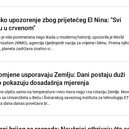
ko upozorenje zbog prijetećeg El Nina: "Svi
su u crvenom"
 je više poremećena nego ikada u modernoj historiji, upozorila je World
ization (WMO), agencija Ujedinjenih nacija za vrijeme i klimu. Prema nji
, planeta zadržava znatno vi...
omjene usporavaju Zemlju: Dani postaju duži
o pokazuju dosadašnja mjerenja
e utječu samo na temperature i nivo mora nego i na rotaciju Zemlje. Nov
a sa Univerziteta u Beču i Švicarskog saveznog instituta za tehnologiju E
na dana danas povećava br...
deni brijeg se raspada: Naučnici otkrivaju šta s