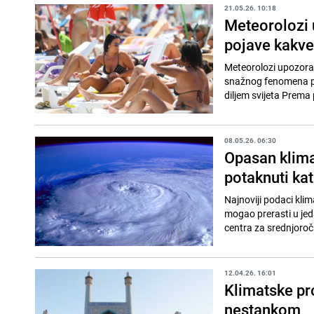
21.05.26. 10:18
Meteorolozi 
pojave kakve
Meteorolozi upozora
snažnog fenomena poz
diljem svijeta Prema
08.05.26. 06:30
Opasan klima
potaknuti ka
Najnoviji podaci kli
mogao prerasti u je
centra za srednjoro
12.04.26. 16:01
Klimatske pro
nestankom