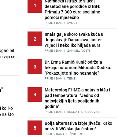
Njemačka istražuje slučaj
1
desetočlane porodice iz BiH:
Primaju 7.300 eura socijalne
pomoći mjesečno
PRIJE 1 DAN
|
SVIJET
Imala ga je skoro svaka kuća u
2
Jugoslaviji: Danas ovaj luster
vrijedi i nekoliko hiljada eura
gao biti
PRIJE 1 DAN
|
ZANIMLJIVOSTI
zvija se
Dr. Erma Ramić-Kunić održala
3
lekciju notornom Miloradu Dodiku:
"Pokazujete silno neznanje"
PRIJE 1 DAN
|
TEME
a"
Meteorolog FHMZ-a najavio kišu i
4
pad temperatura: "Jedno od
najsvježijih ljeta posljednjih
godina"
 koliko
PRIJE 1 DAN
|
BOSNA I HERCEGOVINA
o na što
Bolja alternativa izbjeljivaču: Kako
5
održati WC školjku čistom?
PRIJE 2 DANA
|
ŽIVOT I STIL