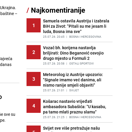
 Ukrajina.
/
Najkomentiranije
Recept za brze uštipke: Ne upijaju
 baštine –
11
ulje i gotovi su za 30 minuta
Samuela ostavila Austriju i izabrala
PRIJE OKO 11H
|
RECEPTI
1
BiH za život: "Pitali su me jesam li
luda, Bosna ima sve"
Gosti iz Njemačke napravili požar u
12
apartmanu u Istri, vlasniku se
25.07.26. 20:45
|
BOSNA I HERCEGOVINA
smijali i pokazivali srednji prst
Vozač bh. korijena nastavlja
PRIJE 2 DANA
|
REGIJA
2
briljirati: Dino Beganović osvojio
drugo mjesto u Formuli 2
Najveća
Užas u bh. susjedstvu, mladići
13
bludničili nad maloljetnicom i sve
25.07.26. 20:58
|
OSTALI SPORTOVI
o danas
snimali: "Stari te gleda u lajvu"
Meteorolog iz Austrije upozorio:
PRIJE 1 DAN
|
REGIJA
3
"Signale imamo već danima, ali
nismo ranije smjeli objaviti"
Novi detalji istrage: Ruske službe
14
otkrile moguć uzrok tragedije bh.
25.07.26. 21:01
|
SVIJET
o
planinara na Elbrusu
Košarac nastavio vrijeđati
PRIJE 2 DANA
|
SVIJET
4
ambasadora Subašića: "U kasabu,
pa tamo mlati praznu slamu"
Očistite rernu bez hemikalija:
ñe sve su
15
Poznata stručnjakinja dijeli savjete
25.07.26. 21:25
|
BOSNA I HERCEGOVINA
pe.
PRIJE 2 DANA
|
ŽIVOT I STIL
Svijet sve više pretražuje našu