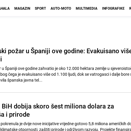
HALA
MAGAZIN
SPORT
AUTO-MOTO
MULTIMEDIA
INFOGRAFIKE
ki požar u Španiji ove godine: Evakuisano viš
i
 u Španiji ove godine zahvatio je oko 12.000 hektara zemlje u sjeveroisto
bog čega je evakuisano više od 1.100 ljudi, dok se vatrogasci i dalje bore 
vila španska javna tel...
: BiH dobija skoro šest miliona dolara za
ša i prirode
okrenula je dvije nove inicijative vrijedne gotovo 5,8 miliona američkih do
u klimatske otpornosti, zaštiti prirode i održivom razvoju. Projekte finansir