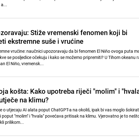
a...
zoravaju: Stiže vremenski fenomen koji bi
ti ekstremne suše i vrućine
remne vrućine: naučnici upozoravaju da bi fenomen El Niño ovoga puta mo
e se posljedice očekuju i kako se možemo pripremiti? U Tihom okeanu ra
an El Niño, vremensk...
ja košta: Kako upotreba riječi "molim" i "hval
utječe na klimu?
 o utjecaju AI alata poput ChatGPT-a na okoliš, ipak bi vas moglo šokirati
i poput "molim" i "hvala" povećava pritisak na klimu. Vjerovatno je to nešt
li prilikom...