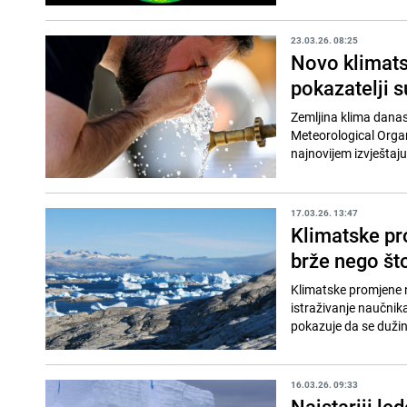
23.03.26. 08:25
Novo klimats
pokazatelji 
Zemljina klima danas
Meteorological Organ
najnovijem izvještaju
17.03.26. 13:47
Klimatske pr
brže nego št
Klimatske promjene n
istraživanje naučnik
pokazuje da se duži
16.03.26. 09:33
Najstariji le