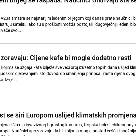
g A23a smatra se najstarijim ledenim brijegom koji danas prate naučnici, 
truju sateliti. Iako su u prošlosti možda postojali i dugovječniji ledeni blo
živače svo...
zoravaju: Cijene kafe bi mogle dodatno rasti
u kojima se uzgaja kafa bilježe sve veći broj izuzetno toplih dana usljed kl
judskim djelovanjem, što dovodi do smanjenja prinosa i rasta cijena ovog
i. Izvje...
st se širi Europom uslijed klimatskih promjen
jena i širenja invazivnog tigrastog komarca, tropska bolest chikunguny
Europe. Naučnici upozoravaju da bi izbijanja mogla postati češća i snažnij