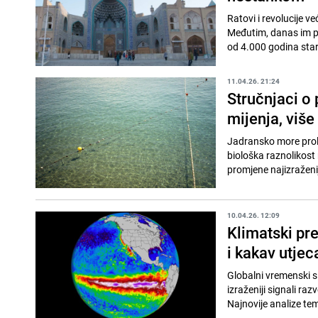
Ratovi i revolucije v
Međutim, danas im pr
od 4.000 godina star
11.04.26. 21:24
Stručnjaci o
mijenja, više
Jadransko more prola
biološka raznolikost
promjene najizraženi
10.04.26. 12:09
Klimatski pre
i kakav utjec
Globalni vremenski s
izraženiji signali r
Najnovije analize te