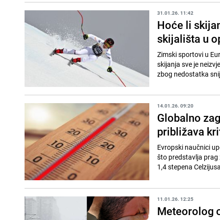
31.01.26. 11:42
Hoće li skij
skijališta u 
Zimski sportovi u Eu
skijanja sve je neizv
zbog nedostatka snije
14.01.26. 09:20
Globalno zagr
približava kr
Evropski naučnici upo
što predstavlja prag
1,4 stepena Celzijusa
11.01.26. 12:25
Meteorolog o