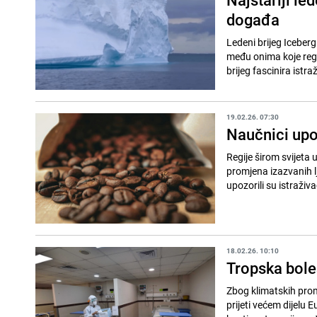
događa
Ledeni brijeg Iceber
među onima koje regis
brijeg fascinira istra
19.02.26. 07:30
Naučnici upo
Regije širom svijeta 
promjena izazvanih l
upozorili su istraživač
18.02.26. 10:10
Tropska bole
Zbog klimatskih prom
prijeti većem dijelu 