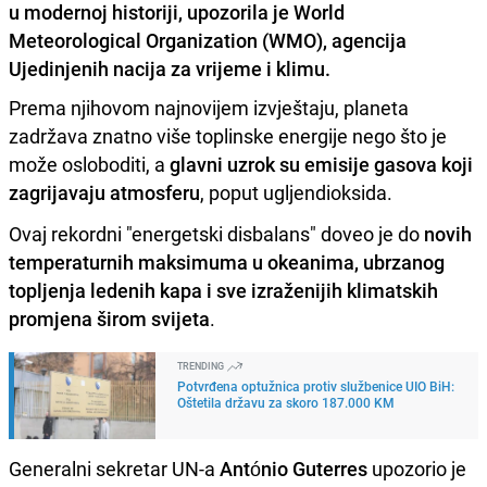
u modernoj historiji, upozorila je World
Meteorological Organization (WMO), agencija
Ujedinjenih nacija za vrijeme i klimu.
Prema njihovom najnovijem izvještaju, planeta
zadržava znatno više toplinske energije nego što je
može osloboditi, a
glavni uzrok su emisije gasova koji
zagrijavaju atmosferu
, poput ugljendioksida.
Ovaj rekordni "energetski disbalans" doveo je do
novih
temperaturnih maksimuma u okeanima, ubrzanog
topljenja ledenih kapa i sve izraženijih klimatskih
promjena širom svijeta
.
TRENDING
Potvrđena optužnica protiv službenice UIO BiH:
Oštetila državu za skoro 187.000 KM
Generalni sekretar UN-a
António Guterres
upozorio je