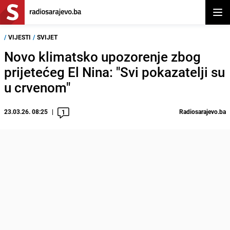
Otvor
/
VIJESTI
/
SVIJET
Novo klimatsko upozorenje zbog
prijetećeg El Nina: "Svi pokazatelji su
u crvenom"
23.03.26. 08:25
Radiosarajevo.ba
1