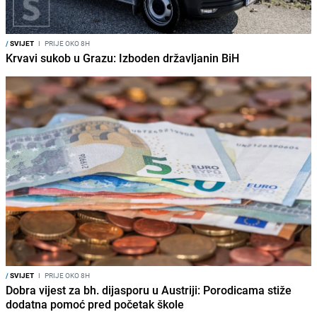
/
SVIJET
I
PRIJE OKO 8H
Krvavi sukob u Grazu: Izboden državljanin BiH
/
SVIJET
I
PRIJE OKO 8H
Dobra vijest za bh. dijasporu u Austriji: Porodicama stiže
dodatna pomoć pred početak škole