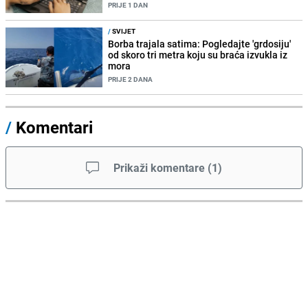
PRIJE 1 DAN
/
SVIJET
Borba trajala satima: Pogledajte 'grdosiju'
od skoro tri metra koju su braća izvukla iz
mora
PRIJE 2 DANA
/
Komentari
Prikaži komentare
(
1
)