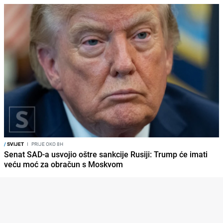
/
SVIJET
I
PRIJE OKO 8H
Senat SAD-a usvojio oštre sankcije Rusiji: Trump će imati
veću moć za obračun s Moskvom