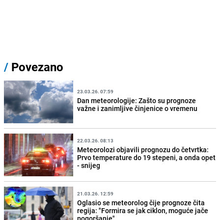
/
Povezano
23.03.26. 07:59
Dan meteorologije: Zašto su prognoze
važne i zanimljive činjenice o vremenu
22.03.26. 08:13
Meteorolozi objavili prognozu do četvrtka:
Prvo temperature do 19 stepeni, a onda opet
- snijeg
21.03.26. 12:59
Oglasio se meteorolog čije prognoze čita
regija: "Formira se jak ciklon, moguće jače
pogoršanje"