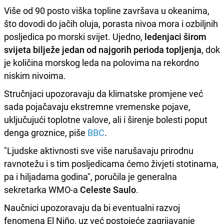
Više od 90 posto viška topline završava u okeanima,
što dovodi do jačih oluja, porasta nivoa mora i ozbiljnih
posljedica po morski svijet. Ujedno,
ledenjaci širom
svijeta bilježe jedan od najgorih perioda topljenja
, dok
je količina morskog leda na polovima na rekordno
niskim nivoima.
Stručnjaci upozoravaju da klimatske promjene već
sada pojačavaju ekstremne vremenske pojave,
uključujući toplotne valove, ali i širenje bolesti poput
denga groznice, piše
BBC
.
"Ljudske aktivnosti sve više narušavaju prirodnu
ravnotežu i s tim posljedicama ćemo živjeti stotinama,
pa i hiljadama godina", poručila je generalna
sekretarka WMO-a
Celeste Saulo
.
Naučnici upozoravaju da bi eventualni razvoj
fenomena El Niño, uz već postojeće zagrijavanje