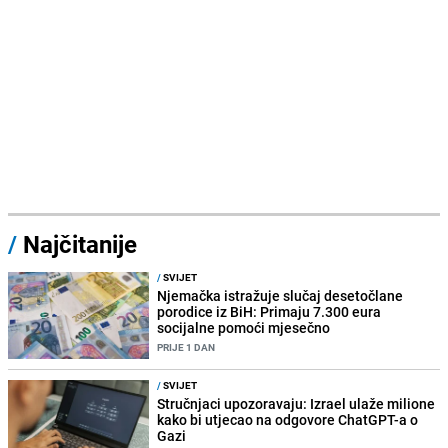
/
Najčitanije
/
SVIJET
Njemačka istražuje slučaj desetočlane
porodice iz BiH: Primaju 7.300 eura
socijalne pomoći mjesečno
PRIJE 1 DAN
/
SVIJET
Stručnjaci upozoravaju: Izrael ulaže milione
kako bi utjecao na odgovore ChatGPT-a o
Gazi