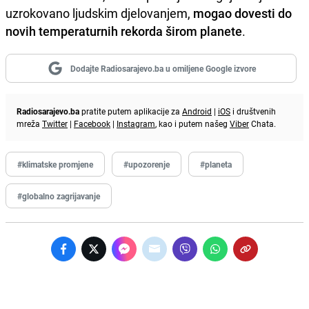
uzrokovano ljudskim djelovanjem,
mogao dovesti do
novih temperaturnih rekorda širom planete
.
Dodajte Radiosarajevo.ba u omiljene Google izvore
Radiosarajevo.ba
pratite putem aplikacije za
Android
|
iOS
i društvenih
mreža
Twitter
|
Facebook
|
Instagram
, kao i putem našeg
Viber
Chata.
#klimatske promjene
#upozorenje
#planeta
#globalno zagrijavanje