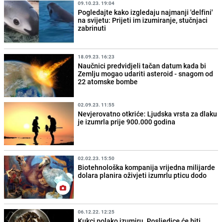
09.10.23. 19:04
Pogledajte kako izgledaju najmanji 'delfini'
na svijetu: Prijeti im izumiranje, stučnjaci
zabrinuti
18.09.23. 16:23
Naučnici predvidjeli tačan datum kada bi
Zemlju mogao udariti asteroid - snagom od
22 atomske bombe
02.09.23. 11:55
Nevjerovatno otkriće: Ljudska vrsta za dlaku
je izumrla prije 900.000 godina
02.02.23. 15:50
Biotehnološka kompanija vrijedna milijarde
dolara planira oživjeti izumrlu pticu dodo
06.12.22. 12:25
Kukci polako izumiru. Posljedice će biti