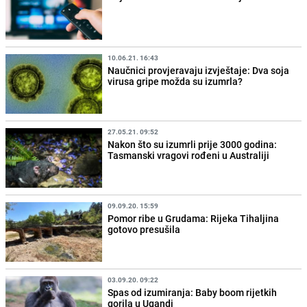
10.06.21. 16:43
Naučnici provjeravaju izvještaje: Dva soja
virusa gripe možda su izumrla?
27.05.21. 09:52
Nakon što su izumrli prije 3000 godina:
Tasmanski vragovi rođeni u Australiji
09.09.20. 15:59
Pomor ribe u Grudama: Rijeka Tihaljina
gotovo presušila
03.09.20. 09:22
Spas od izumiranja: Baby boom rijetkih
gorila u Ugandi