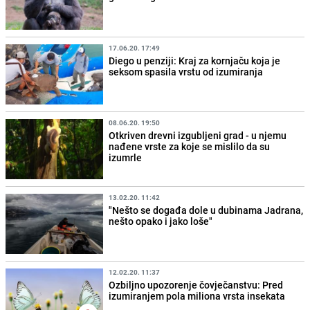
17.06.20. 17:49
Diego u penziji: Kraj za kornjaču koja je
seksom spasila vrstu od izumiranja
08.06.20. 19:50
Otkriven drevni izgubljeni grad - u njemu
nađene vrste za koje se mislilo da su
izumrle
13.02.20. 11:42
"Nešto se događa dole u dubinama Jadrana,
nešto opako i jako loše"
12.02.20. 11:37
Ozbiljno upozorenje čovječanstvu: Pred
izumiranjem pola miliona vrsta insekata