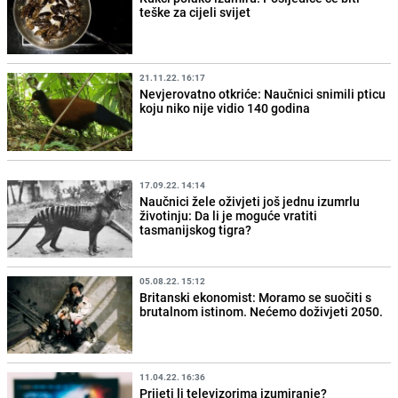
teške za cijeli svijet
21.11.22. 16:17
Nevjerovatno otkriće: Naučnici snimili pticu
koju niko nije vidio 140 godina
17.09.22. 14:14
Naučnici žele oživjeti još jednu izumrlu
životinju: Da li je moguće vratiti
tasmanijskog tigra?
05.08.22. 15:12
Britanski ekonomist: Moramo se suočiti s
brutalnom istinom. Nećemo doživjeti 2050.
11.04.22. 16:36
Prijeti li televizorima izumiranje?