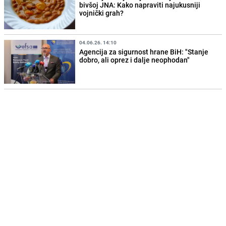
bivšoj JNA: Kako napraviti najukusniji
vojnički grah?
04.06.26. 14:10
Agencija za sigurnost hrane BiH: "Stanje
dobro, ali oprez i dalje neophodan"