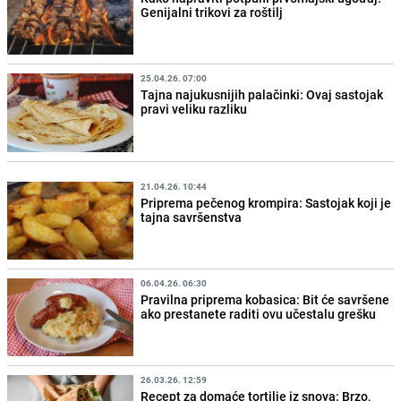
Genijalni trikovi za roštilj
25.04.26. 07:00
Tajna najukusnijih palačinki: Ovaj sastojak
pravi veliku razliku
21.04.26. 10:44
Priprema pečenog krompira: Sastojak koji je
tajna savršenstva
06.04.26. 06:30
Pravilna priprema kobasica: Bit će savršene
ako prestanete raditi ovu učestalu grešku
26.03.26. 12:59
Recept za domaće tortilje iz snova: Brzo,