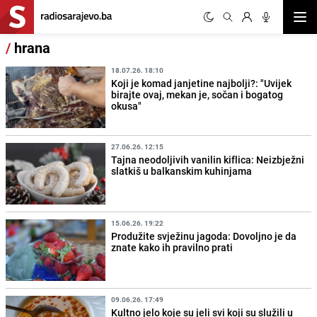
Otvor
/
hrana
18.07.26. 18:10
Koji je komad janjetine najbolji?: "Uvijek
birajte ovaj, mekan je, sočan i bogatog
okusa"
27.06.26. 12:15
Tajna neodoljivih vanilin kiflica: Neizbježni
slatkiš u balkanskim kuhinjama
15.06.26. 19:22
Produžite svježinu jagoda: Dovoljno je da
znate kako ih pravilno prati
09.06.26. 17:49
Kultno jelo koje su jeli svi koji su služili u