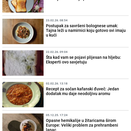
23.02.26. 08:54
Postupak za savršeni bolognese umak:
Tajna leži u namirnici koju gotovo svi imaju
u kući
22.02.26. 09:04
Šta kad vam se pojavi plijesan na hljebu:
Eksperti ovo savjetuju
02.02.26. 13:18
Recept za sočan kafanski đuveč: Jedan
dodatak mu daje neodoljivu aromu
05.12.25. 17:24
Opasne hemikalije u žitaricama širom
Europe: Veliki problem za prehrambeni
lanac