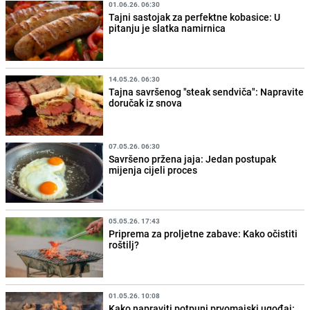
01.06.26. 06:30
Tajni sastojak za perfektne kobasice: U
pitanju je slatka namirnica
14.05.26. 06:30
Tajna savršenog "steak sendviča": Napravite
doručak iz snova
07.05.26. 06:30
Savršeno pržena jaja: Jedan postupak
mijenja cijeli proces
05.05.26. 17:43
Priprema za proljetne zabave: Kako očistiti
roštilj?
01.05.26. 10:08
Kako napraviti potpuni prvomajski ugođaj: