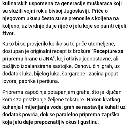
kulinarskih uspomena za generacije muškaraca koji
su služili vojni rok u bivšoj Jugoslaviji. Priče o
njegovom ukusu često su se prenosile s koljena na
koljeno, uz tvrdnje da je riječ o jelu koje se pamti cijeli
život.
Kako bi se provjerilo koliko su te priče utemeljene,
dostupan je originalni recept iz brošure "
Recepture za
pripremu hrane u JNA
", koji otkriva jednostavne, ali
pažljivo izbalansirane sastojke. Osnovu čini grah, uz
dodatak luka, bijelog luka, šargarepe i začina poput
lovora, paprike i peršuna.
Priprema započinje potapanjem graha, što je ključan
korak za postizanje željene teksture.
Nakon kratkog
kuhanja i mijenjanja vode
,
grah se nastavlja kuhati uz
dodatak povrća
,
dok se paralelno priprema zaprška
koja jelu daje prepoznatljiv okus i gustinu
.