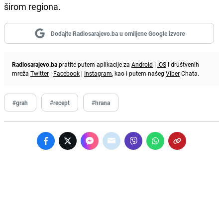
širom regiona.
Dodajte Radiosarajevo.ba u omiljene Google izvore
Radiosarajevo.ba
pratite putem aplikacije za
Android
|
iOS
i društvenih
mreža
Twitter
|
Facebook
|
Instagram
, kao i putem našeg
Viber
Chata.
#grah
#recept
#hrana