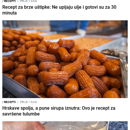
/
RECEPTI
I
PRIJE 1 DAN
Recept za brze uštipke: Ne upijaju ulje i gotovi su za 30
minuta
/
RECEPTI
I
PRIJE 1 DAN
Hrskave spolja, a pune sirupa iznutra: Ovo je recept za
savršene tulumbe