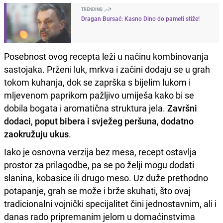
TRENDING
Dragan Bursać: Kasno Dino do pameti stiže!
Posebnost ovog recepta leži u načinu kombinovanja
sastojaka. Prženi luk, mrkva i začini dodaju se u grah
tokom kuhanja, dok se zaprška s bijelim lukom i
mljevenom paprikom pažljivo umiješa kako bi se
dobila bogata i aromatična struktura jela.
Završni
dodaci
,
poput bibera i svježeg peršuna
,
dodatno
zaokružuju ukus
.
Iako je osnovna verzija bez mesa, recept ostavlja
prostor za prilagodbe, pa se po želji mogu dodati
slanina, kobasice ili drugo meso. Uz duže prethodno
potapanje, grah se može i brže skuhati, što ovaj
tradicionalni vojnički specijalitet čini jednostavnim, ali i
danas rado pripremanim jelom u domaćinstvima