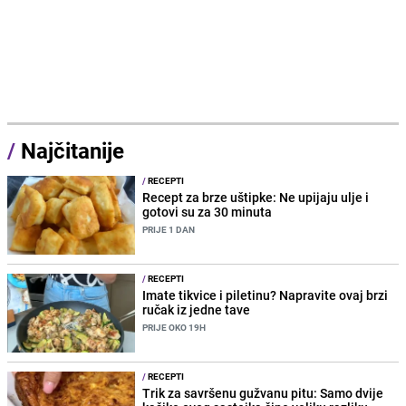
/
Najčitanije
/
RECEPTI
Recept za brze uštipke: Ne upijaju ulje i
gotovi su za 30 minuta
PRIJE 1 DAN
/
RECEPTI
Imate tikvice i piletinu? Napravite ovaj brzi
ručak iz jedne tave
PRIJE OKO 19H
/
RECEPTI
Trik za savršenu gužvanu pitu: Samo dvije