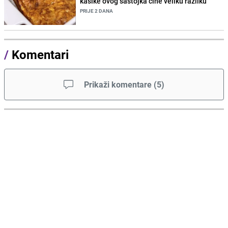
kašike ovog sastojka čine veliku razliku
PRIJE 2 DANA
/
Komentari
Prikaži komentare
(
5
)