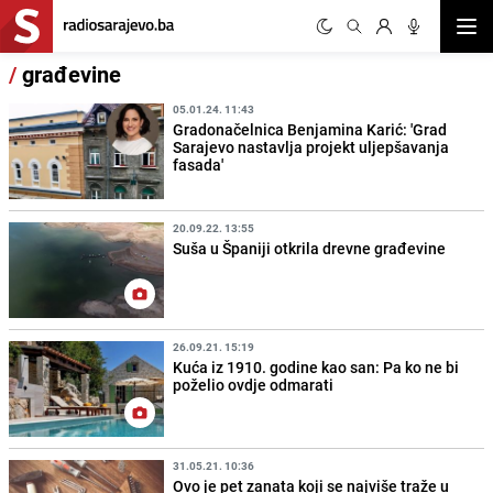
Otvor
/
građevine
05.01.24. 11:43
Gradonačelnica Benjamina Karić: 'Grad
Sarajevo nastavlja projekt uljepšavanja
fasada'
20.09.22. 13:55
Suša u Španiji otkrila drevne građevine
26.09.21. 15:19
Kuća iz 1910. godine kao san: Pa ko ne bi
poželio ovdje odmarati
31.05.21. 10:36
Ovo je pet zanata koji se najviše traže u