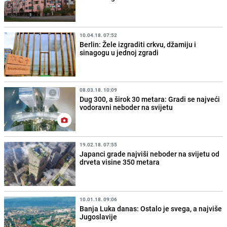
10.04.18. 07:52
Berlin: Žele izgraditi crkvu, džamiju i
sinagogu u jednoj zgradi
08.03.18. 10:09
Dug 300, a širok 30 metara: Gradi se najveći
vodoravni neboder na svijetu
19.02.18. 07:55
Japanci grade najviši neboder na svijetu od
drveta visine 350 metara
10.01.18. 09:06
Banja Luka danas: Ostalo je svega, a najviše
Jugoslavije