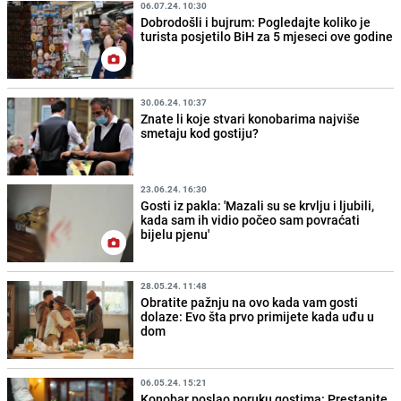
06.07.24. 10:30
Dobrodošli i bujrum: Pogledajte koliko je
turista posjetilo BiH za 5 mjeseci ove godine
30.06.24. 10:37
Znate li koje stvari konobarima najviše
smetaju kod gostiju?
23.06.24. 16:30
Gosti iz pakla: 'Mazali su se krvlju i ljubili,
kada sam ih vidio počeo sam povraćati
bijelu pjenu'
28.05.24. 11:48
Obratite pažnju na ovo kada vam gosti
dolaze: Evo šta prvo primijete kada uđu u
dom
06.05.24. 15:21
Konobar poslao poruku gostima: Prestanite