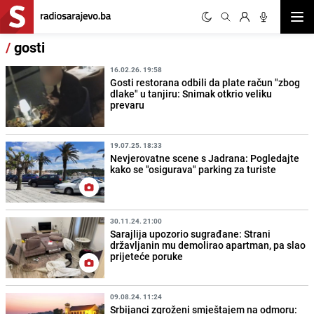
Otvor
/
gosti
16.02.26. 19:58
Gosti restorana odbili da plate račun "zbog
dlake" u tanjiru: Snimak otkrio veliku
prevaru
19.07.25. 18:33
Nevjerovatne scene s Jadrana: Pogledajte
kako se "osigurava" parking za turiste
30.11.24. 21:00
Sarajlija upozorio sugrađane: Strani
državljanin mu demolirao apartman, pa slao
prijeteće poruke
09.08.24. 11:24
Srbijanci zgroženi smještajem na odmoru: