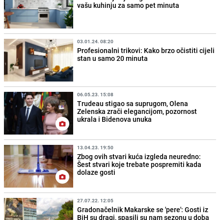
vašu kuhinju za samo pet minuta
03.01.24. 08:20
Profesionalni trikovi: Kako brzo očistiti cijeli
stan u samo 20 minuta
06.05.23. 15:08
Trudeau stigao sa suprugom, Olena
Zelenska zrači elegancijom, pozornost
ukrala i Bidenova unuka
13.04.23. 19:50
Zbog ovih stvari kuća izgleda neuredno:
Šest stvari koje trebate pospremiti kada
dolaze gosti
27.07.22. 12:05
Gradonačelnik Makarske se 'pere': Gosti iz
BiH su dragi, spasili su nam sezonu u doba