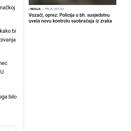
omačkoj
/
REGIJA
I
PRIJE OKO 3H
Vozači, oprez: Policija u bh. susjedstvu
uvela novu kontrolu saobraćaja iz zraka
kako bi
bivanja
anec
 U
oga bilo