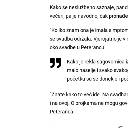
Kako se neslužbeno saznaje, par da
večeri, pa je navodno, čak
pronađe
"Koliko znam ona je imala simptom
se svadba održala. Vjerojatno je v
oko svadbe u Peterancu.
Kako je rekla sagovornica i
malo naselje i svako svako
početku su se donekle i pošt
"Znate kako to već ide. Na svadbam
i na ovoj. O brojkama ne mogu govor
Peteranca.