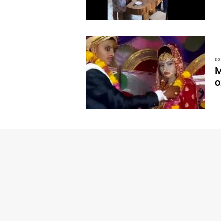
03
M
o