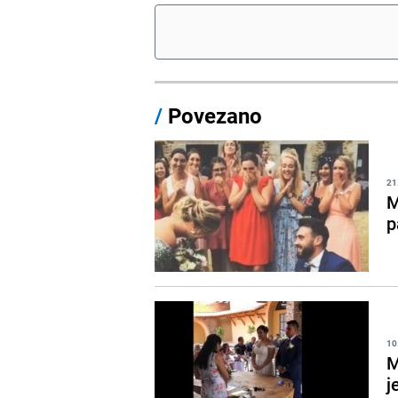
/
Povezano
21
M
p
10
M
j