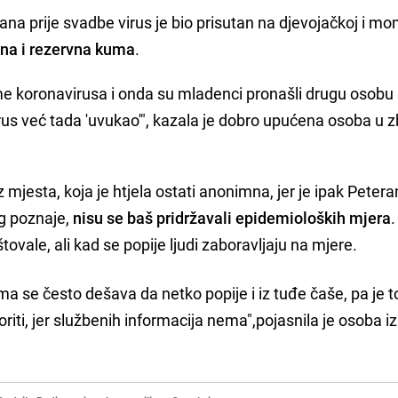
na prije svadbe virus je bio prisutan na djevojačkoj i m
na i rezervna kuma
.
e koronavirusa i onda su mladenci pronašli drugu osobu 
irus već tada 'uvukao'", kazala je dobro upućena osoba u z
z mjesta, koja je htjela ostati anonimna, jer je ipak Peter
g poznaje,
nisu se baš pridržavali epidemioloških mjera
.
ovale, ali kad se popije ljudi zaboravljaju na mjere.
a se često dešava da netko popije i iz tuđe čaše, pa je t
iti, jer službenih informacija nema",pojasnila je osoba iz