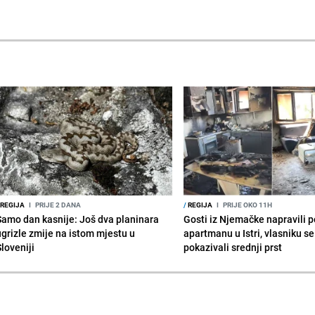
REGIJA
I
PRIJE 2 DANA
/
REGIJA
I
PRIJE OKO 11H
Samo dan kasnije: Još dva planinara
Gosti iz Njemačke napravili p
ugrizle zmije na istom mjestu u
apartmanu u Istri, vlasniku se 
Sloveniji
pokazivali srednji prst