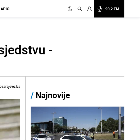
RADIO
90,2 FM
sjedstvu -
osarajevo.ba
/
Najnovije