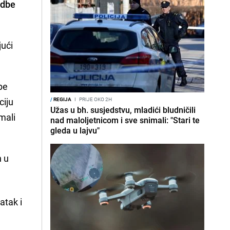
adbe
jući
be
ciju
/
REGIJA
I
PRIJE OKO 2H
Užas u bh. susjedstvu, mladići bludničili
mali
nad maloljetnicom i sve snimali: "Stari te
gleda u lajvu"
h u
ratak i