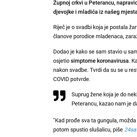
Župnoj crkvi u Peterancu,
napravi
djevojke i mladića iz našeg mjest
Riječ je o svadbi koja je postala žar
članove porodice mladenaca, zar
Dodao je kako se sam stavio u sam
osjetio
simptome koronavirusa
. K
nakon svadbe. Tvrdi da su se u resto
COVID potvrde.
Suprug žene koja je do neki
Peterancu, kazao nam je da
"Kad prođe sva ta gungula, možda ć
potom spustio slušalicu, piše
24sat