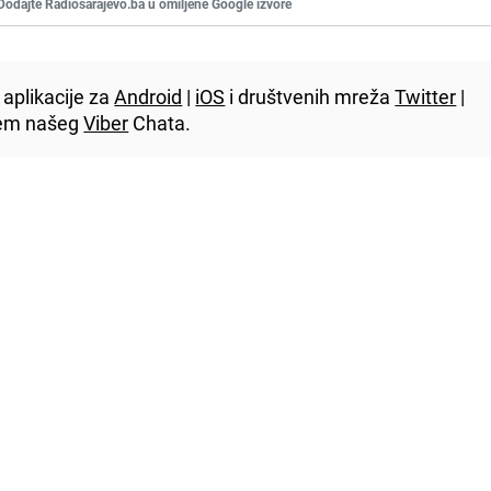
Dodajte Radiosarajevo.ba u omiljene Google izvore
aplikacije za
Android
|
iOS
i društvenih mreža
Twitter
|
utem našeg
Viber
Chata.