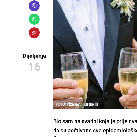
Dijeljenja
16
FOTO: Pixabay / Ilustracija
Bio sam na svadbi koja je prije dv
da su poštivane sve epidemiološke