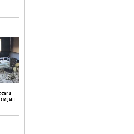
ožar u
smijali i