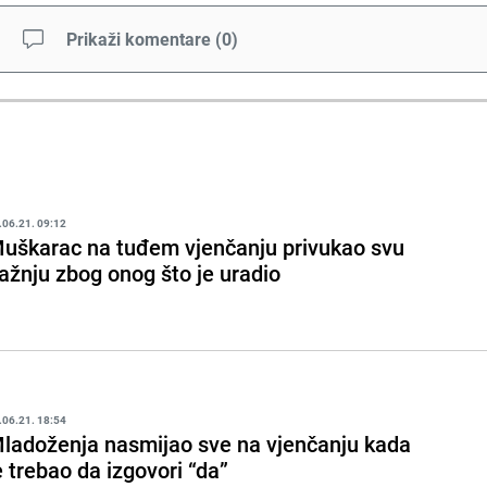
Prikaži komentare
(
0
)
.06.21. 09:12
uškarac na tuđem vjenčanju privukao svu
ažnju zbog onog što je uradio
.06.21. 18:54
ladoženja nasmijao sve na vjenčanju kada
e trebao da izgovori “da”