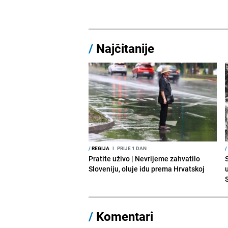
/
Najčitanije
/
REGIJA
I
PRIJE 1 DAN
/
Pratite uživo | Nevrijeme zahvatilo
Sloveniju, oluje idu prema Hrvatskoj
/
Komentari