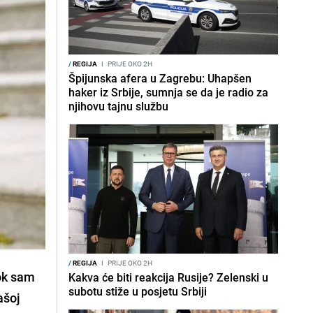
/
REGIJA
I
PRIJE OKO 2H
Špijunska afera u Zagrebu: Uhapšen
haker iz Srbije, sumnja se da je radio za
njihovu tajnu službu
/
REGIJA
I
PRIJE OKO 2H
dok sam
Kakva će biti reakcija Rusije? Zelenski u
subotu stiže u posjetu Srbiji
ašoj