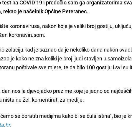
o test na COVID 19 i predočio sam ga organizatorima sv
a, rekao je načelnik Općine Peteranec.
ište koronavirusa, nakon koje je veliki broj gostiju, uključu
ažen koronavirusom.
oizolaciju kad je saznao da je nekoliko dana nakon svad
azao je kako ne zna koliki je broj ljudi stavljen u samoizola
ranu poštivale sve mjere, te da bilo 100 gostiju i svi su i
 dan nosila djevojačko prezime koje je jedno od najčešći
 ništa ne želi komentirati za medije.
emo se obratiti medijima kako bi se čula istina"
,
bio je k
a.hr.