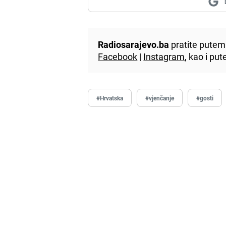
Radiosarajevo.ba
pratite putem 
Facebook
|
Instagram
, kao i p
#Hrvatska
#vjenčanje
#gosti