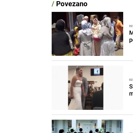
/
Povezano
02
M
p
02
S
m