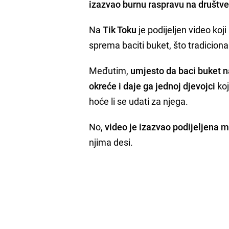
izazvao burnu raspravu na društ
Na
Tik Toku
je podijeljen video koj
sprema baciti buket, što tradiciona
Međutim,
umjesto da baci buket n
okreće i daje ga jednoj djevojci
koj
hoće li se udati za njega.
No,
video je izazvao podijeljena m
njima desi.