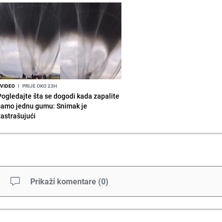
VIDEO
I
PRIJE OKO 23H
Pogledajte šta se dogodi kada zapalite
samo jednu gumu: Snimak je
zastrašujući
Prikaži komentare
(
0
)