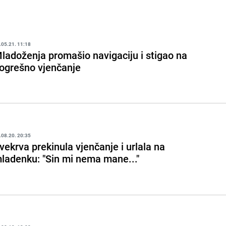
.05.21. 11:18
ladoženja promašio navigaciju i stigao na
ogrešno vjenčanje
.08.20. 20:35
vekrva prekinula vjenčanje i urlala na
ladenku: "Sin mi nema mane..."