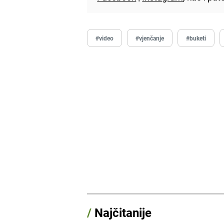
#video
#vjenčanje
#buketi
/
Najčitanije