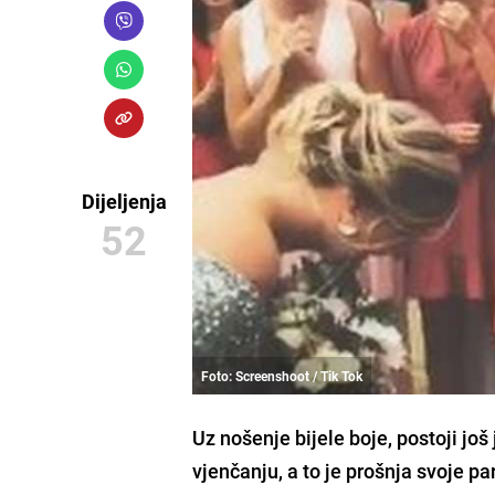
Dijeljenja
52
Foto: Screenshoot / Tik Tok
Uz nošenje bijele boje, postoji još
vjenčanju, a to je
prošnja svoje par