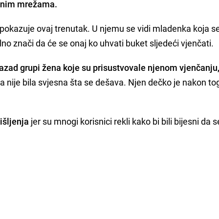
venim mrežama.
i pokazuje ovaj trenutak. U njemu se vidi mladenka koja s
lno znači da će se onaj ko uhvati buket sljedeći vjenčati.
azad grupi žena koje su prisustvovale njenom vjenčanju
a nije bila svjesna šta se dešava. Njen dečko je nakon to
išljenja
jer su mnogi korisnici rekli kako bi bili bijesni da s