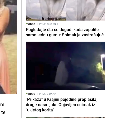
/
VIDEO
I
PRIJE OKO 23H
Pogledajte šta se dogodi kada zapalite
samo jednu gumu: Snimak je zastrašujući
/
VIDEO
I
PRIJE 2 DANA
"Prikaza" u Krajini pojedine preplašila,
jem
druge nasmijala: Objavljen snimak iz
"ukletog korita"
 te