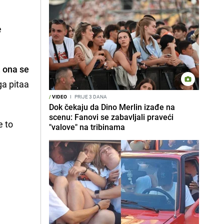
e
, ona se
ga pitaa
/
VIDEO
I
PRIJE 3 DANA
Dok čekaju da Dino Merlin izađe na
scenu: Fanovi se zabavljali praveći
e to
"valove" na tribinama