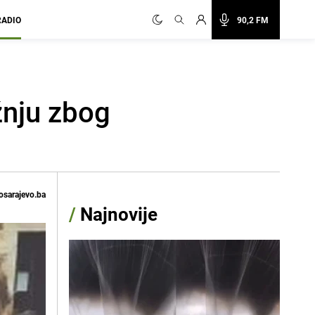
RADIO
90,2 FM
žnju zbog
osarajevo.ba
/
Najnovije