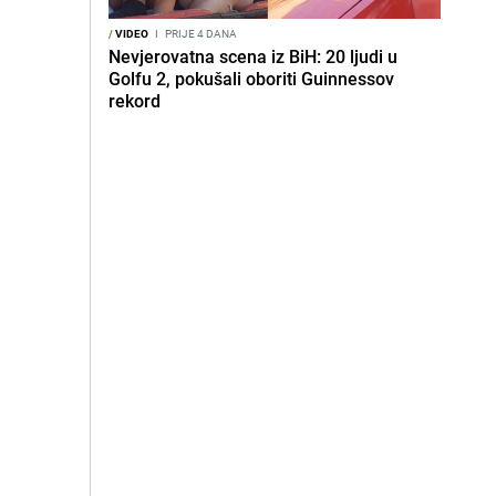
/
VIDEO
I
PRIJE 4 DANA
Nevjerovatna scena iz BiH: 20 ljudi u
Golfu 2, pokušali oboriti Guinnessov
rekord