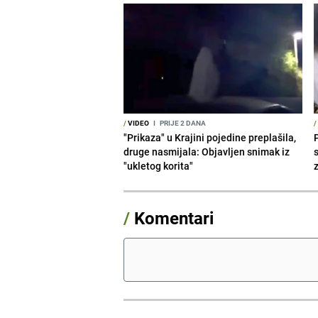
/
VIDEO
I
PRIJE 2 DANA
/
"Prikaza" u Krajini pojedine preplašila,
druge nasmijala: Objavljen snimak iz
"ukletog korita"
/
Komentari