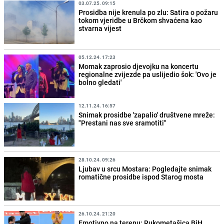
03.07.25. 09:15
Prosidba nije krenula po zlu: Satira o požaru
tokom vjeridbe u Brčkom shvaćena kao
stvarna vijest
05.12.24. 17:23
Momak zaprosio djevojku na koncertu
regionalne zvijezde pa uslijedio šok: 'Ovo je
bolno gledati'
12.11.24. 16:57
Snimak prosidbe 'zapalio' društvene mreže:
"Prestani nas sve sramotiti"
28.10.24. 09:26
Ljubav u srcu Mostara: Pogledajte snimak
romatične prosidbe ispod Starog mosta
26.10.24. 21:20
Emotivno na terenu: Rukometašica BiH