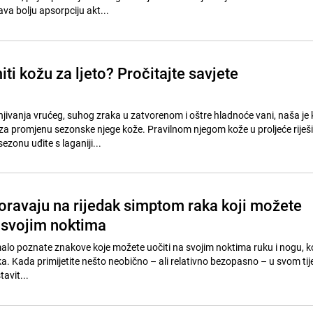
va bolju apsorpciju akt...
ti kožu za ljeto? Pročitajte savjete
jivanja vrućeg, suhog zraka u zatvorenom i oštre hladnoće vani, naša je
za promjenu sezonske njege kože. Pravilnom njegom kože u proljeće riješi
sezonu uđite s laganiji...
oravaju na rijedak simptom raka koji možete
a svojim noktima
i malo poznate znakove koje možete uočiti na svojim noktima ruku i nogu, 
ka. Kada primijetite nešto neobično – ali relativno bezopasno – u svom tijel
tavit...