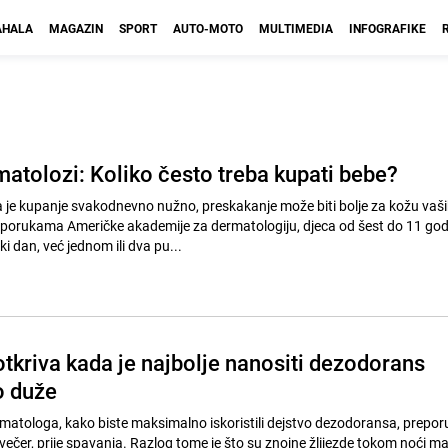
HALA
MAGAZIN
SPORT
AUTO-MOTO
MULTIMEDIA
INFOGRAFIKE
matolozi: Koliko često treba kupati bebe?
da je kupanje svakodnevno nužno, preskakanje može biti bolje za kožu vaš
porukama Američke akademije za dermatologiju, djeca od šest do 11 god
i dan, već jednom ili dva pu...
tkriva kada je najbolje nanositi dezodorans
o duže
atologa, kako biste maksimalno iskoristili dejstvo dezodoransa, prepor
ečer, prije spavanja. Razlog tome je što su znojne žlijezde tokom noći ma