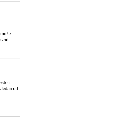
k može
izvod
esto i
. Jedan od