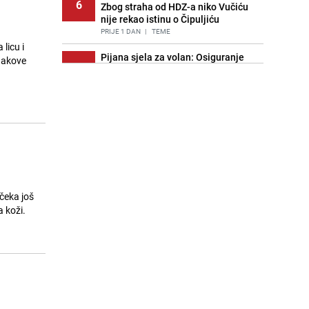
6
Zbog straha od HDZ-a niko Vučiću
nije rekao istinu o Čipuljiću
PRIJE 1 DAN
|
TEME
licu i
Pijana sjela za volan: Osiguranje
znakove
7
odbilo isplatu štete na vozilu koje je
slupala Anja Ljubojević
PRIJE 2 DANA
|
BOSNA I HERCEGOVINA
Znate li šta Dino Merlin pojede prije
8
izlaska na scenu? Njegov ritual
iznenadio mnoge
PRIJE 1 DAN
|
SHOWBIZ
Akcija na Dobrinji: Specijalci MUP-a
9
KS opkolili zgradu
 čeka još
PRIJE 2 DANA
|
LOKALNE TEME
a koži.
Nastavak provokacija: MUP RS
10
oduzeo zastavu s ljiljanima i
sankcionisao vozača iz Bosanskog
Novog
PRIJE 1 DAN
|
BOSNA I HERCEGOVINA
Kao iz slastičarne: Rolada od