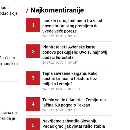
11
čokolade i kokosa bez pečenja,
 budu
/
Najkomentiranije
jednostavan desert bez imalo muke
podaci koje
PRIJE 2 DANA
|
RECEPTI
Lineker i drugi milioneri traže od
1
novog britanskog premijera da
Pojavili su vam se mravi u kući? Bez
12
uvede veće poreze
brige, ovo su najbolji načini da ih se
riješite
24.07.26. 06:30
|
SVIJET
PRIJE 2 DANA
|
ŽIVOT I STIL
Planirate let? Avionske karte
2
ponovo poskupjele: Ovo su najnoviji
Kako izgleda travnjak stadiona
13
podaci Eurostata
že, često
Koševo nakon tri koncerta Dine
Merlina
24.07.26. 06:30
|
SVIJET
hormonskim
PRIJE 2 DANA
|
FOTO
Tajna savršene kajgane: Kako
3
postići kremastu teksturu bez
Tajna savršenog makedonskog
14
mlijeka i vrhnja?
ajvara: Stari recept za kremast i
bogat okus
24.07.26. 06:30
|
RECEPTI
PRIJE 1 DAN
|
RECEPTI
Treslo se tlo u Americi: Zemljotres
4
jačine 5,0 pogodio Teksas
Ogromna potrošnja vode u dijelu
15
BiH: Inspektori krenuli u kontrole,
24.07.26. 06:41
|
SVIJET
 načina na
slijede kazne
ali da je
Nevrijeme zahvatilo Sloveniju:
PRIJE 2 DANA
|
BOSNA I HERCEGOVINA
5
Padao grad, jak vjetar rušio stabla