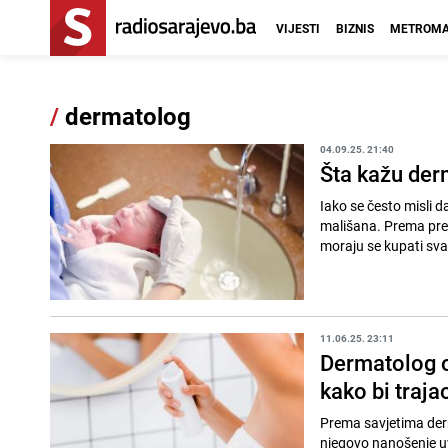
VIJESTI
BIZNIS
METROMA
/
dermatolog
04.09.25. 21:40
Šta kažu der
Iako se često misli 
mališana. Prema pre
moraju se kupati svak
11.06.25. 23:11
Dermatolog o
kako bi traja
Prema savjetima derm
njegovo nanošenje uv