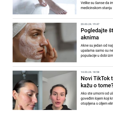
Velike su šanse da i
medicinskom stanju k
20.03.24. 19:47
Pogledajte št
aknima
Akne su jedan od naj
upalama samo su neki
populacije u dobi izm
14.03.24. 18:58
Novi TikTok t
kažu o tome
Ako ste umorni od ul
goveđim lojem koji kr
otopljena s ciljem elim