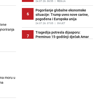
24.07.26. 06:55
|
REGIJA
Pogoršanje globalne ekonomske
6
situacije: Trump uveo nove carine,
pogođena i Europska unija
24.07.26. 07:05
|
SVIJET
tivne
ignoriranja
Tragedija potresla dijasporu:
7
Preminuo 15-godišnji dječak Amar
Ahmatović
24.07.26. 07:16
|
REGIJA
Incident na plaži u Hrvatskoj:
8
"Koncesionari" napali oca s dvoje
male djece zbog ležaljki?
24.07.26. 07:20
|
REGIJA
Turizam u haosu: Dubai nudi skoro
u na moru u
9
1.400 KM onima koji dovedu gosta
ima
iz inostranstva
24.07.26. 07:32
|
SVIJET
Transfer još nije riješen: Dominik
10
Livaković se vraća u Hrvatsku na
terapije