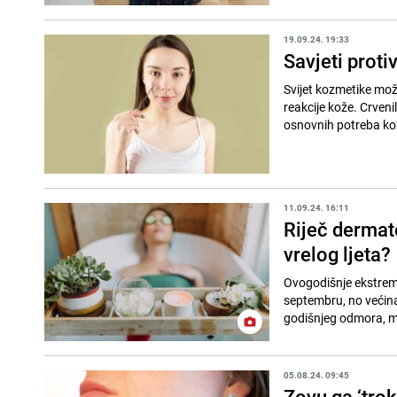
19.09.24. 19:33
Savjeti proti
Svijet kozmetike može
reakcije kože. Crvenil
osnovnih potreba kož
11.09.24. 16:11
Riječ dermat
vrelog ljeta?
Ovogodišnje ekstremno
septembru, no većin
godišnjeg odmora, ma
05.08.24. 09:45
Zovu ga ‘tro