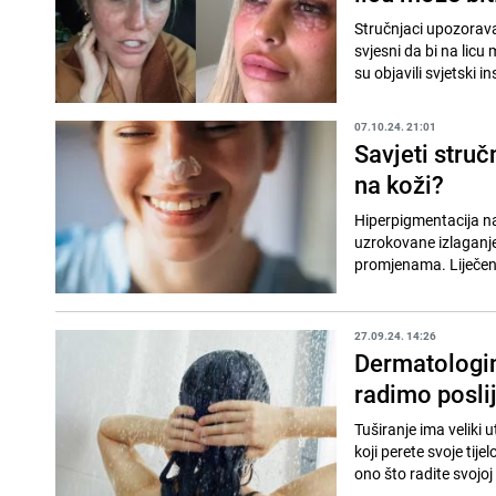
Stručnjaci upozorava
svjesni da bi na licu 
su objavili svjetski ins
07.10.24. 21:01
Savjeti struč
na koži?
Hiperpigmentacija na
uzrokovane izlaganje
promjenama. Liječenj
27.09.24. 14:26
Dermatologin
radimo poslij
Tuširanje ima veliki
koji perete svoje tije
ono što radite svojoj 