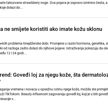
mate takozvane strawbbery noge. Ova pojava je zapravo iznimno česta, a 
oje dolazi do...
a ne smijete koristiti ako imate kožu sklonu
većih problema tinejdžerske dobi. Promjene u razini hormona, genetika, s
 od razloga zašto dolazi do njihove pojave. Istraživanja pokazuju da ok
eđu 12 i 24 godi...
rend: Goveđi loj za njegu kože, šta dermatoloz
?
aganja vremena i novaca u opsežnu rutinu njege kože, možda ste primijetil
uži TikTokom. Beauty influenceri zagovaraju goveđi loj, koji je u biti gove
inacije v...