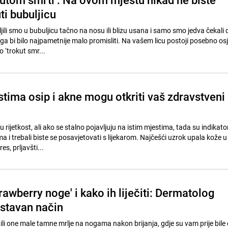
ti bubuljicu
uljili smo u bubuljicu tačno na nosu ili blizu usana i samo smo jedva čekali
oga bi bilo najpametnije malo promisliti. Na vašem licu postoji posebno osje
 ‘trokut smr...
tima osip i akne mogu otkriti vaš zdravstveni
rijetkost, ali ako se stalno pojavljuju na istim mjestima, tada su indikato
 i trebali biste se posavjetovati s lijekarom. Najčešći uzrok upala kože u
res, prljavšti...
trawberry noge' i kako ih liječiti: Dermatolog
ostavan način
etili one male tamne mrlje na nogama nakon brijanja, gdje su vam prije bile