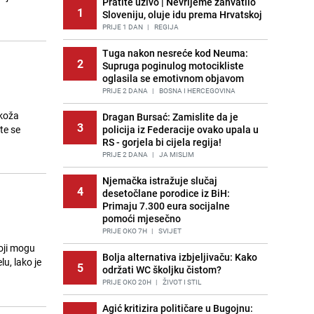
Pratite uživo | Nevrijeme zahvatilo
1
Sloveniju, oluje idu prema Hrvatskoj
PRIJE 1 DAN
|
REGIJA
Tuga nakon nesreće kod Neuma:
2
Supruga poginulog motocikliste
oglasila se emotivnom objavom
PRIJE 2 DANA
|
BOSNA I HERCEGOVINA
 koža
Dragan Bursać: Zamislite da je
3
te se
policija iz Federacije ovako upala u
RS - gorjela bi cijela regija!
PRIJE 2 DANA
|
JA MISLIM
Njemačka istražuje slučaj
4
desetočlane porodice iz BiH:
Primaju 7.300 eura socijalne
pomoći mjesečno
PRIJE OKO 7H
|
SVIJET
koji mogu
Bolja alternativa izbjeljivaču: Kako
u, lako je
5
održati WC školjku čistom?
PRIJE OKO 20H
|
ŽIVOT I STIL
Agić kritizira političare u Bugojnu: