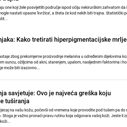
ju one koji žele posvijetliti područje ispod očiju nekirurškim zahvatom da
mogle nastati opasne 'kvržice', a šteta će kod nekih biti trajna. Statistički 
tit...
njaka: Kako tretirati hiperpigmentacijske mrlje
staje zbog prekomjerne proizvodnje melanina u određenim dijelovima ko
m suncu, ožiljcima od akni, starenjem, upalom, nasljednim faktorima i 
e može biti izazovno...
ja savjetuje: Ovo je najveća greška koju
e tuširanja
 utjecaj na vašu kožu, počevši od vremena koje provodite pod tušem pa do
lo. Stoga je važno pronaći pravu rutinu koja odgovara vašoj koži. Jeste li zn
koži...