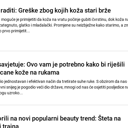
aditi: Greške zbog kojih koža stari brže
moguće je primijetiti da koža na vratu počinje gubiti čvrstinu, dok koža na 
 zategnuto, glatko i mladalački. Promjene su neizbježne kako starimo, a 
prvo primijetit...
vjetuje: Ovo vam je potrebno kako bi riješili
ucane kože na rukama
io jednostavan i efektivan način da tretirate suhe ruke. S obzirom da nas
ni snijeg je pogodio veći dio države, mnogi od nas će osjetiti posljedice n
mogu uzroko...
rili na novi popularni beauty trend: Šteta na
i trajna