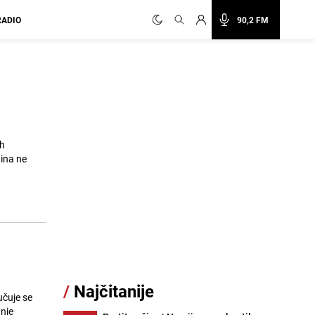
RADIO
90,2 FM
ih
ina ne
/
Najčitanije
učuje se
nje