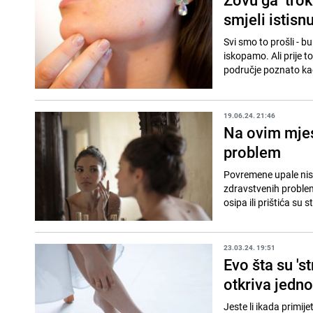
smjeli istisnu
Svi smo to prošli - b
iskopamo. Ali prije t
područje poznato kao
19.06.24. 21:46
Na ovim mjes
problem
Povremene upale nisu 
zdravstvenih problema
osipa ili prištića su st
23.03.24. 19:51
Evo šta su 's
otkriva jedn
Jeste li ikada primij