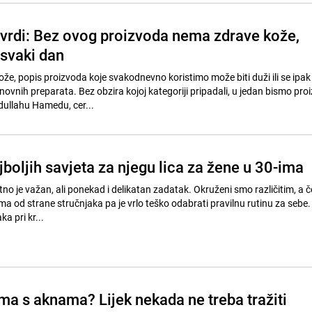
vrdi: Bez ovog proizvoda nema zdrave kože,
 svaki dan
 kože, popis proizvoda koje svakodnevno koristimo može biti duži ili se ipa
novnih preparata. Bez obzira kojoj kategoriji pripadali, u jedan bismo pro
llahu Hamedu, cer...
jboljih savjeta za njegu lica za žene u 30-ima
tno je važan, ali ponekad i delikatan zadatak. Okruženi smo različitim, a č
ma od strane stručnjaka pa je vrlo teško odabrati pravilnu rutinu za sebe
ka pri kr...
ma s aknama? Lijek nekada ne treba tražiti