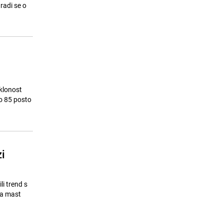
ostati bez vode
radi se o
24.07.26. 08:11
|
LOKALNE TEME
klonost
o 85 posto
i
i trend s
đa mast