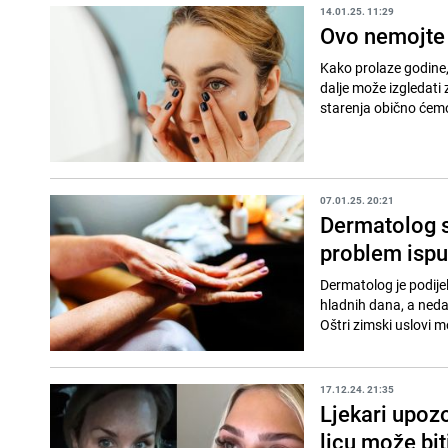
14.01.25. 11:29
Ovo nemojte r
Kako prolaze godine, 
dalje može izgledati
starenja obično ćemo 
07.01.25. 20:21
Dermatolog sa
problem isp
Dermatolog je podijel
hladnih dana, a nedav
Oštri zimski uslovi 
17.12.24. 21:35
Ljekari upozo
licu može bit