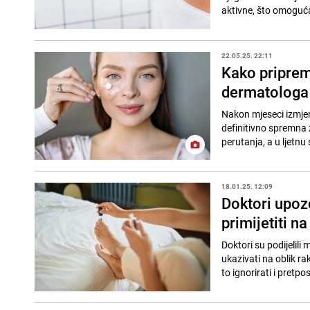
aktivne, što omoguća
22.05.25. 22:11
Kako pripremi
dermatologa
Nakon mjeseci izmjen
definitivno spremna 
perutanja, a u ljetnu 
18.01.25. 12:09
Doktori upoz
primijetiti n
Doktori su podijelil
ukazivati na oblik ra
to ignorirati i pretpos