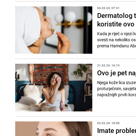
06.03.24. 07:31
Dermatolog t
koristite ovo
Kada je riječ o njezi
svesti na nekoliko os
prema Hamdanu Abdu
21.02.24. 16:19
Ovo je pet na
Njega kože lica izuze
proturječnim, savjeti
najvažnijih prvih kora
03.02.24. 18:00
Imate proble