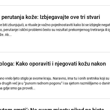
v perutanja kože: Izbjegavajte ove tri stvari
 biti zbunjujući, a rituale je važno pojednostaviti kako bi se izbjegle nega
o, perutanje i slični problemi često su rezultat prekomjernog tretiranja ili 
e. Ak...
ologa: Kako oporaviti i njegovati kožu nakon
 vrelo ljeto stiglo je svome kraju. Naravno, ima tu i onih sretnika koji s
a drugih već je u "punom radnom pogonu" i sa sjetom razmišljamo o dan
 gdje smo ga proveli...
kutom smrti‘: Na ovom mjestu nikad ne biste