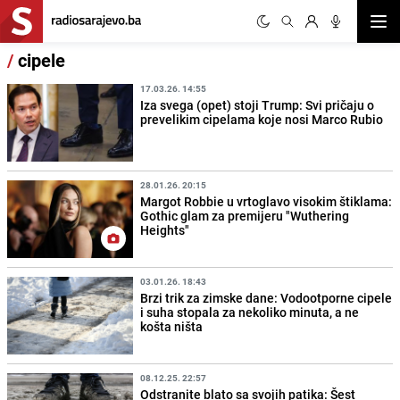
Otvor
/
cipele
17.03.26. 14:55
Iza svega (opet) stoji Trump: Svi pričaju o
prevelikim cipelama koje nosi Marco Rubio
28.01.26. 20:15
Margot Robbie u vrtoglavo visokim štiklama:
Gothic glam za premijeru "Wuthering
Heights"
03.01.26. 18:43
Brzi trik za zimske dane: Vodootporne cipele
i suha stopala za nekoliko minuta, a ne
košta ništa
08.12.25. 22:57
Odstranite blato sa svojih patika: Šest