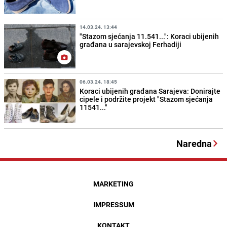
14.03.24. 13:44
"Stazom sjećanja 11.541...": Koraci ubijenih
građana u sarajevskoj Ferhadiji
06.03.24. 18:45
Koraci ubijenih građana Sarajeva: Donirajte
cipele i podržite projekt "Stazom sjećanja
11541..."
Naredna
MARKETING
IMPRESSUM
KONTAKT