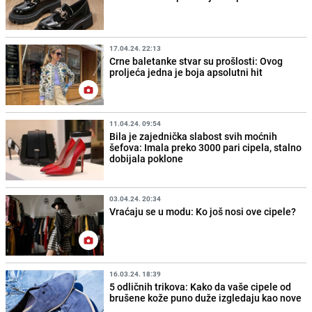
17.04.24. 22:13
Crne baletanke stvar su prošlosti: Ovog
proljeća jedna je boja apsolutni hit
11.04.24. 09:54
Bila je zajednička slabost svih moćnih
šefova: Imala preko 3000 pari cipela, stalno
dobijala poklone
03.04.24. 20:34
Vraćaju se u modu: Ko još nosi ove cipele?
16.03.24. 18:39
5 odličnih trikova: Kako da vaše cipele od
brušene kože puno duže izgledaju kao nove