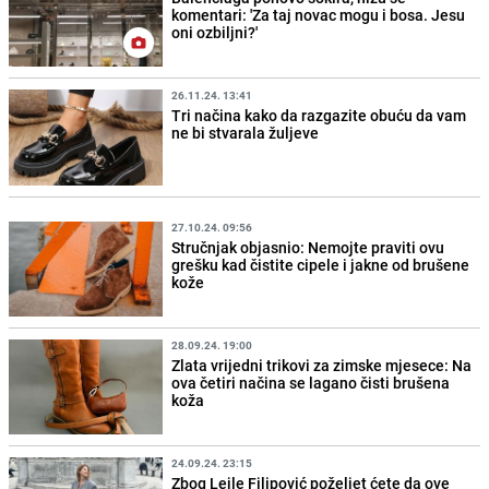
komentari: 'Za taj novac mogu i bosa. Jesu
oni ozbiljni?'
26.11.24. 13:41
Tri načina kako da razgazite obuću da vam
ne bi stvarala žuljeve
27.10.24. 09:56
Stručnjak objasnio: Nemojte praviti ovu
grešku kad čistite cipele i jakne od brušene
kože
28.09.24. 19:00
Zlata vrijedni trikovi za zimske mjesece: Na
ova četiri načina se lagano čisti brušena
koža
24.09.24. 23:15
Zbog Lejle Filipović poželjet ćete da ove