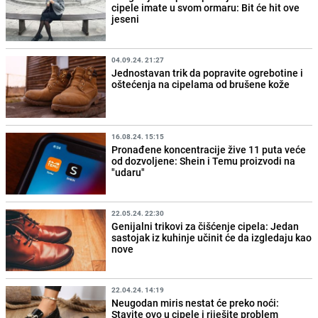
cipele imate u svom ormaru: Bit će hit ove
jeseni
04.09.24. 21:27
Jednostavan trik da popravite ogrebotine i
oštećenja na cipelama od brušene kože
16.08.24. 15:15
Pronađene koncentracije žive 11 puta veće
od dozvoljene: Shein i Temu proizvodi na
"udaru"
22.05.24. 22:30
Genijalni trikovi za čišćenje cipela: Jedan
sastojak iz kuhinje učinit će da izgledaju kao
nove
22.04.24. 14:19
Neugodan miris nestat će preko noći:
Stavite ovo u cipele i riješite problem