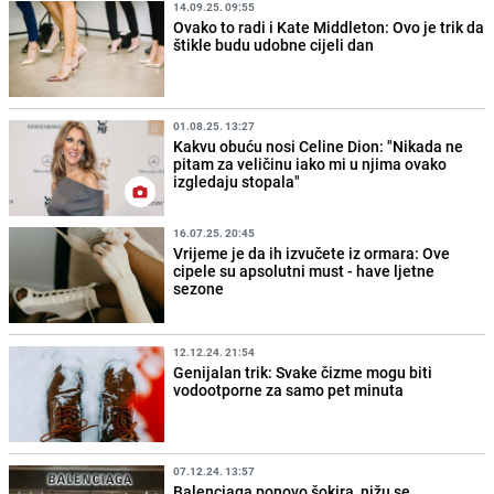
14.09.25. 09:55
Ovako to radi i Kate Middleton: Ovo je trik da
štikle budu udobne cijeli dan
01.08.25. 13:27
Kakvu obuću nosi Celine Dion: "Nikada ne
pitam za veličinu iako mi u njima ovako
izgledaju stopala"
16.07.25. 20:45
Vrijeme je da ih izvučete iz ormara: Ove
cipele su apsolutni must - have ljetne
sezone
12.12.24. 21:54
Genijalan trik: Svake čizme mogu biti
vodootporne za samo pet minuta
07.12.24. 13:57
Balenciaga ponovo šokira, nižu se