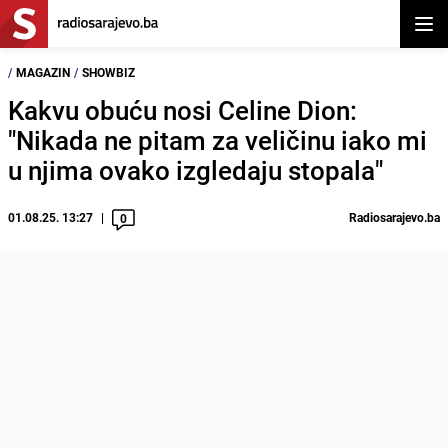
Otvor
/
MAGAZIN
/
SHOWBIZ
Kakvu obuću nosi Celine Dion:
"Nikada ne pitam za veličinu iako mi
u njima ovako izgledaju stopala"
01.08.25. 13:27
Radiosarajevo.ba
0