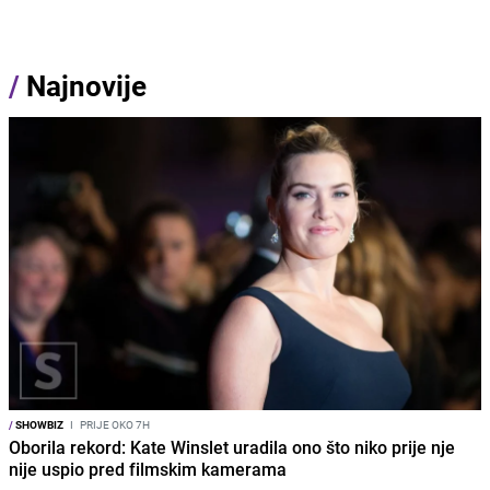
/
Najnovije
/
SHOWBIZ
I
PRIJE OKO 7H
Oborila rekord: Kate Winslet uradila ono što niko prije nje
nije uspio pred filmskim kamerama