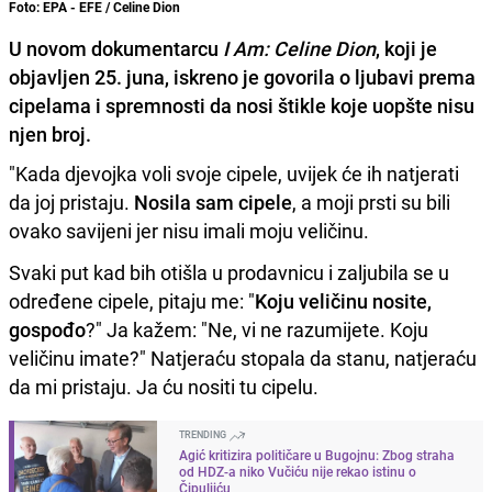
Foto: EPA - EFE / Celine Dion
U novom dokumentarcu
I Am: Celine Dion
, koji je
objavljen 25. juna, iskreno je govorila o ljubavi prema
cipelama i spremnosti da nosi štikle koje uopšte nisu
njen broj.
"Kada djevojka voli svoje cipele, uvijek će ih natjerati
da joj pristaju.
Nosila sam cipele
, a moji prsti su bili
ovako savijeni jer nisu imali moju veličinu.
Svaki put kad bih otišla u prodavnicu i zaljubila se u
određene cipele, pitaju me: "
Koju veličinu nosite,
gospođo
?" Ja kažem: "Ne, vi ne razumijete. Koju
veličinu imate?" Natjeraću stopala da stanu, natjeraću
da mi pristaju. Ja ću nositi tu cipelu.
TRENDING
Agić kritizira političare u Bugojnu: Zbog straha
od HDZ-a niko Vučiću nije rekao istinu o
Čipuljiću