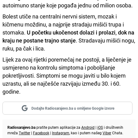
autoimuno stanje koje pogađa jednu od milion osoba.
Bolest utiče na centralni nervni sistem, mozak i
kičmenu moždinu, a najprije stradaju mišići trupa i
stomaka.
U početku ukočenost dolazi i prolazi
,
dok na
kraju ne postane trajno
stanje
. Stradavaju mišići nogu,
ruku, pa čak i lica.
Lijek za ovaj rijetki poremećaj ne postoji, a liječenje je
usmjereno na kontrolu simptoma i poboljšanje
pokretljivosti. Simptomi se mogu javiti u bilo kojem
uzrastu, ali se najčešće razvijaju između 30. i 60.
godine.
Dodajte Radiosarajevo.ba u omiljene Google izvore
Radiosarajevo.ba
pratite putem aplikacije za
Android
|
iOS
i društvenih
mreža
Twitter
|
Facebook
|
Instagram
, kao i putem našeg
Viber
Chata.