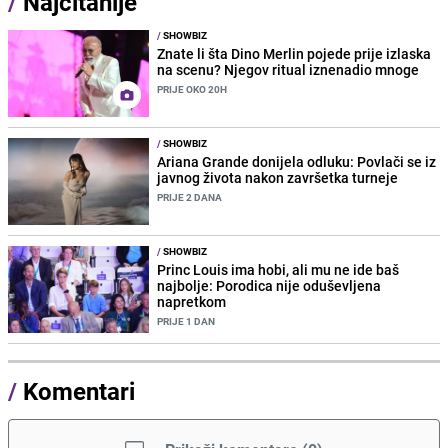
/
Najčitanije
/
SHOWBIZ
Znate li šta Dino Merlin pojede prije izlaska
na scenu? Njegov ritual iznenadio mnoge
PRIJE OKO 20H
/
SHOWBIZ
Ariana Grande donijela odluku: Povlači se iz
javnog života nakon završetka turneje
PRIJE 2 DANA
/
SHOWBIZ
Princ Louis ima hobi, ali mu ne ide baš
najbolje: Porodica nije oduševljena
napretkom
PRIJE 1 DAN
/
Komentari