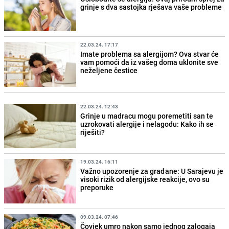
grinje s dva sastojka rješava vaše probleme
22.03.24. 17:17
Imate problema sa alergijom? Ova stvar će
vam pomoći da iz vašeg doma uklonite sve
neželjene čestice
22.03.24. 12:43
Grinje u madracu mogu poremetiti san te
uzrokovati alergije i nelagodu: Kako ih se
riješiti?
19.03.24. 16:11
Važno upozorenje za građane: U Sarajevu je
visoki rizik od alergijske reakcije, ovo su
preporuke
09.03.24. 07:46
Čovjek umro nakon samo jednog zalogaja