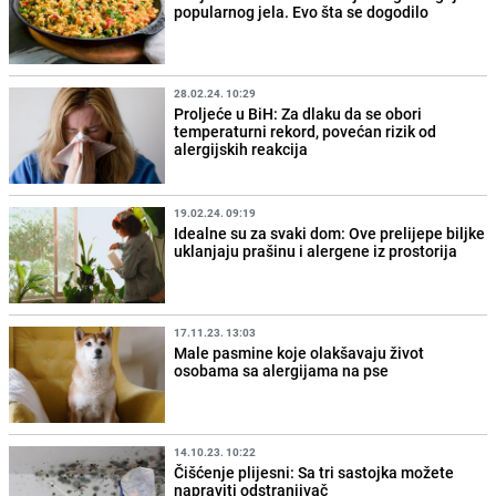
popularnog jela. Evo šta se dogodilo
28.02.24. 10:29
Proljeće u BiH: Za dlaku da se obori
temperaturni rekord, povećan rizik od
alergijskih reakcija
19.02.24. 09:19
Idealne su za svaki dom: Ove prelijepe biljke
uklanjaju prašinu i alergene iz prostorija
17.11.23. 13:03
Male pasmine koje olakšavaju život
osobama sa alergijama na pse
14.10.23. 10:22
Čišćenje plijesni: Sa tri sastojka možete
napraviti odstranjivač