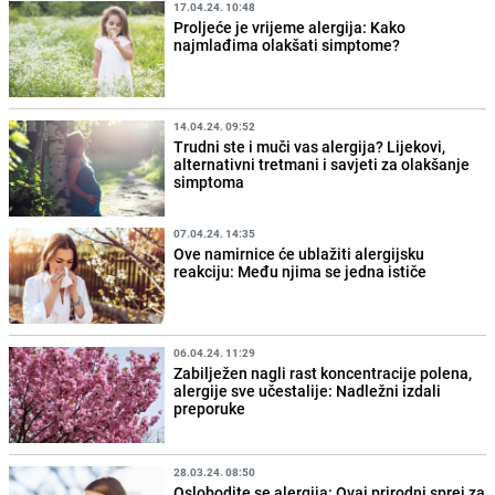
17.04.24. 10:48
Proljeće je vrijeme alergija: Kako
najmlađima olakšati simptome?
14.04.24. 09:52
Trudni ste i muči vas alergija? Lijekovi,
alternativni tretmani i savjeti za olakšanje
simptoma
07.04.24. 14:35
Ove namirnice će ublažiti alergijsku
reakciju: Među njima se jedna ističe
06.04.24. 11:29
Zabilježen nagli rast koncentracije polena,
alergije sve učestalije: Nadležni izdali
preporuke
28.03.24. 08:50
Oslobodite se alergija: Ovaj prirodni sprej za