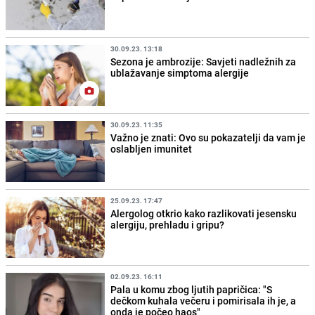
30.09.23. 13:18
Sezona je ambrozije: Savjeti nadležnih za
ublažavanje simptoma alergije
30.09.23. 11:35
Važno je znati: Ovo su pokazatelji da vam je
oslabljen imunitet
25.09.23. 17:47
Alergolog otkrio kako razlikovati jesensku
alergiju, prehladu i gripu?
02.09.23. 16:11
Pala u komu zbog ljutih papričica: "S
dečkom kuhala večeru i pomirisala ih je, a
onda je počeo haos"