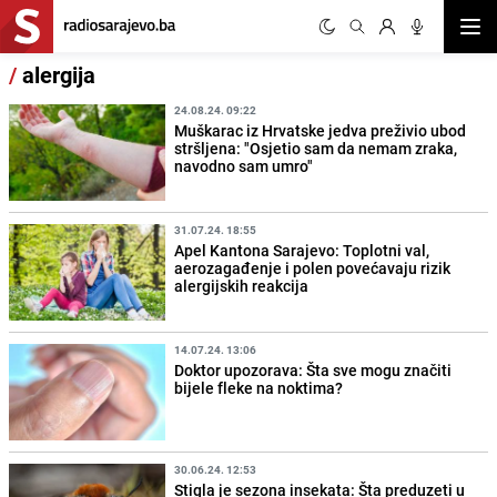
Otvor
/
alergija
24.08.24. 09:22
Muškarac iz Hrvatske jedva preživio ubod
stršljena: "Osjetio sam da nemam zraka,
navodno sam umro"
31.07.24. 18:55
Apel Kantona Sarajevo: Toplotni val,
aerozagađenje i polen povećavaju rizik
alergijskih reakcija
14.07.24. 13:06
Doktor upozorava: Šta sve mogu značiti
bijele fleke na noktima?
30.06.24. 12:53
Stigla je sezona insekata: Šta preduzeti u