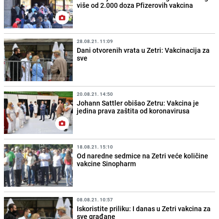
više od 2.000 doza Pfizerovih vakcina
28.08.21. 11:09
Dani otvorenih vrata u Zetri: Vakcinacija za
sve
20.08.21. 14:50
Johann Sattler obišao Zetru: Vakcina je
jedina prava zaštita od koronavirusa
18.08.21. 15:10
Od naredne sedmice na Zetri veće količine
vakcine Sinopharm
08.08.21. 10:57
Iskoristite priliku: I danas u Zetri vakcina za
sve građane