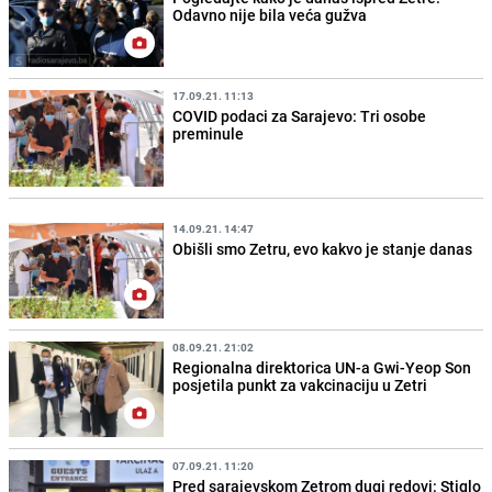
Odavno nije bila veća gužva
17.09.21. 11:13
COVID podaci za Sarajevo: Tri osobe
preminule
14.09.21. 14:47
Obišli smo Zetru, evo kakvo je stanje danas
08.09.21. 21:02
Regionalna direktorica UN-a Gwi-Yeop Son
posjetila punkt za vakcinaciju u Zetri
07.09.21. 11:20
Pred sarajevskom Zetrom dugi redovi: Stiglo