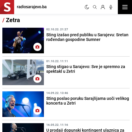
Otvor
/
Zetra
02.10.22. 21:27
Sting izašao pred publiku u Sarajevu: Sretan
rođendan gospodine Sumner
01.10.22. 11:11
Sting stigao u Sarajevo: Sve je spremno za
spektakl u Zetri
14.09.22. 13:46
Sting poslao poruku Sarajlijama uoči velikog
koncerta u Zetri
16.05.22. 11:16
U prodaji dopunski kontingent ulaznica za