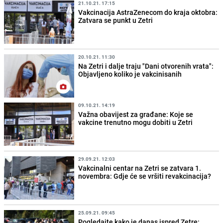
21.10.21. 17:15
Vakcinacija AstraZenecom do kraja oktobra:
Zatvara se punkt u Zetri
20.10.21. 11:30
Na Zetri i dalje traju "Dani otvorenih vrata":
Objavljeno koliko je vakcinisanih
09.10.21. 14:19
Važna obavijest za građane: Koje se
vakcine trenutno mogu dobiti u Zetri
29.09.21. 12:03
Vakcinalni centar na Zetri se zatvara 1.
novembra: Gdje će se vršiti revakcinacija?
25.09.21. 09:45
Pogledajte kako je danas ispred Zetre: