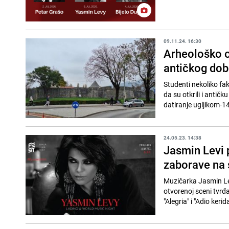
09.11.24. 16:30
Arheološko o
antičkog dob
Studenti nekoliko faku
da su otkrili i antič
datiranje ugljikom-1
24.05.23. 14:38
Jasmin Levi 
zaborave na 
Muzičarka Jasmin Levi
otvorenoj sceni tvrđ
"Alegria" i "Adio kerida