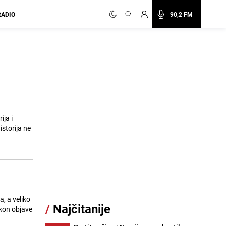
RADIO
90,2 FM
ija i
storija ne
, a veliko
/
Najčitanije
akon objave