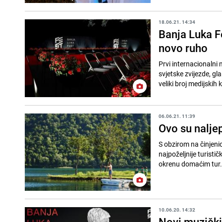
18.06.21. 14:34
Banja Luka F
novo ruho
Prvi internacionalni 
svjetske zvijezde, gla
veliki broj medijskih k
06.06.21. 11:39
Ovo su naljep
S obzirom na činjeni
najpoželjnije turisti
okrenu domaćim tur.
10.06.20. 14:32
Novi muzički 