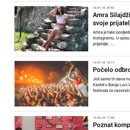
16.07.18. 20:42
Amra Silajdž
svoje prijatel
Amra je tako posljedn
Instagramu. U opisu f
prijatelje......
16.07.18. 18:17
Počelo odbro
Još samo tri dana nas
Kastel u Banja Luci.V
festivala će zasvirati
12.06.18. 17:48
Poznat komp