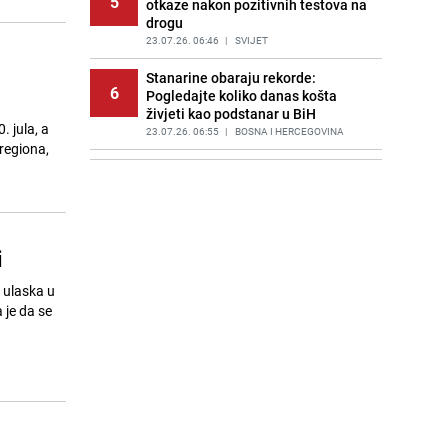
5
otkaze nakon pozitivnih testova na
drogu
23.07.26. 06:46
|
SVIJET
Stanarine obaraju rekorde:
6
Pogledajte koliko danas košta
živjeti kao podstanar u BiH
. jula, a
23.07.26. 06:55
|
BOSNA I HERCEGOVINA
 regiona,
Huti napali saudijske naftne
7
tankere u Crvenom moru: Slijedi
haos s cijenama na naftnom tržištu
23.07.26. 06:58
|
SVIJET
i
Poznat termin dženaze Zijadi
8
Uzunović koju je ubio suprug u
 ulaska u
Sloveniji
 je da se
23.07.26. 07:11
|
REGIJA
Poznata kuharica otkrila trik: Ovaj
9
sastojak mijenja okus svake supe
23.07.26. 07:15
|
ŽIVOT I STIL
Draganu Stojkoviću Piksiju
10
preminula majka