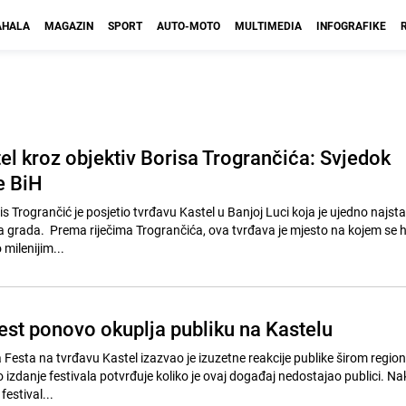
HALA
MAGAZIN
SPORT
AUTO-MOTO
MULTIMEDIA
INFOGRAFIKE
el kroz objektiv Borisa Trogrančića: Svjedok
e BiH
s Trogrančić je posjetio tvrđavu Kastel u Banjoj Luci koja je ujedno najstar
a grada. Prema riječima Trogrančića, ova tvrđava je mjesto na kojem se hi
 milenijim...
est ponovo okuplja publiku na Kastelu
Festa na tvrđavu Kastel izazvao je izuzetne reakcije publike širom regiona
 izdanje festivala potvrđuje koliko je ovaj događaj nedostajao publici. N
estival...