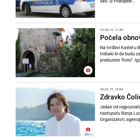
sati. Iz Policijske...
15.08.19. 11:50
Počela obnov
Na tvrđavi Kastel u 
trebalo bi da budu za
preduzeće "Koto". Igor
25.02.19. 14:04
Zdravko Čoli
Jedan od najpoznatij
nastuputu Banja Luci.
Organizatori, agencija