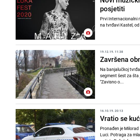
posjetiti
Prvi Internacionalni 
na tvrđavi Kastel, od
19.12.19. 11:38
Završena obn
Na banjalučkoj tvrđa
segment šest za šta 
"Zavisno o...
16.10.19. 20:13
Vratio se kuć
Pronađen je Milorad G
Luci. Potraga za mlad