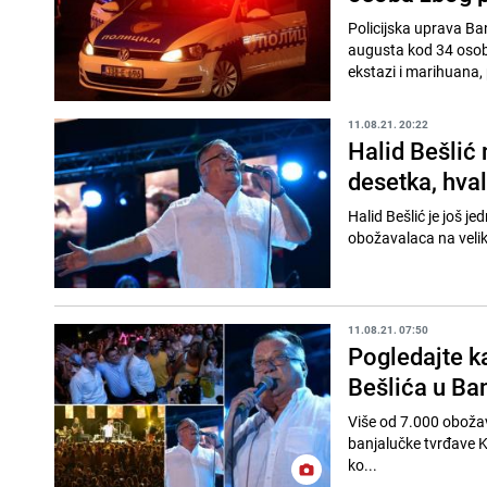
Policijska uprava Ba
augusta kod 34 osobe
ekstazi i marihuana, 
11.08.21. 20:22
Halid Bešlić 
desetka, hva
Halid Bešlić je još j
obožavalaca na veliko
11.08.21. 07:50
Pogledajte k
Bešlića u Ban
Više od 7.000 obožava
banjalučke tvrđave Kaste
ko...