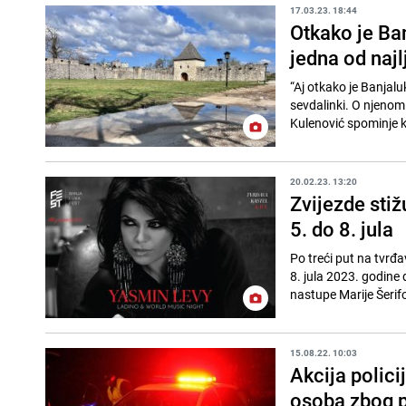
17.03.23. 18:44
Otkako je Ban
jedna od najl
“Aj otkako je Banjalu
sevdalinki. O njenom
Kulenović spominje ka
20.02.23. 13:20
Zvijezde stiž
5. do 8. jula
Po treći put na tvrđa
8. jula 2023. godine 
nastupe Marije Šerifo
15.08.22. 10:03
Akcija polic
osoba zbog p