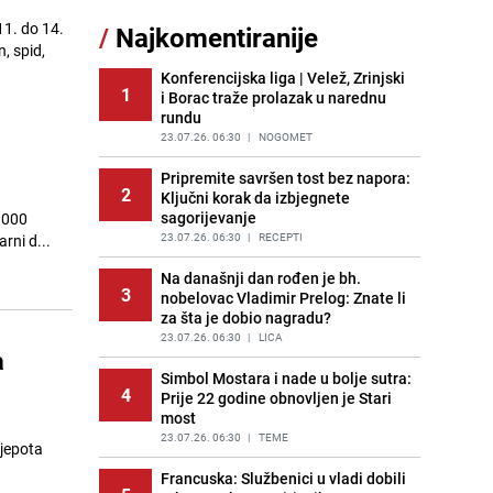
Akcija na Dobrinji: Specijalci MUP-a
11. do 14.
/
Najkomentiranije
11
KS opkolili zgradu
, spid,
PRIJE 1 DAN
|
LOKALNE TEME
Konferencijska liga | Velež, Zrinjski
1
i Borac traže prolazak u narednu
Šta se dešava u sarajevskom
12
rundu
naselju Vraca? Policija zaprimila
dojavu, izašli na teren
23.07.26. 06:30
|
NOGOMET
PRIJE 2 DANA
|
CRNA HRONIKA
Pripremite savršen tost bez napora:
2
Ključni korak da izbjegnete
Pijana sjela za volan: Osiguranje
13
sagorijevanje
7.000
odbilo isplatu štete na vozilu koje je
slupala Anja Ljubojević
23.07.26. 06:30
|
RECEPTI
rni d...
PRIJE 1 DAN
|
BOSNA I HERCEGOVINA
Na današnji dan rođen je bh.
3
nobelovac Vladimir Prelog: Znate li
Meteorolozi za danas podigli
14
za šta je dobio nagradu?
upozorenja za 3 regije: Objavljena
prognoza do petka - stiže kiša?
23.07.26. 06:30
|
LICA
a
PRIJE 2 DANA
|
BOSNA I HERCEGOVINA
Simbol Mostara i nade u bolje sutra:
4
Prije 22 godine obnovljen je Stari
Uklonite kamenac sa slavina u
15
most
kupatilu: Dovoljna je ova smjesa
23.07.26. 06:30
|
TEME
PRIJE 2 DANA
|
ŽIVOT I STIL
Francuska: Službenici u vladi dobili