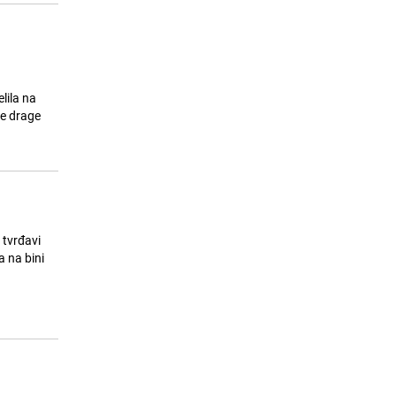
lila na
je drage
 tvrđavi
a na bini