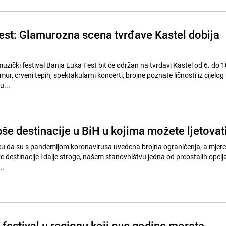
est: Glamurozna scena tvrđave Kastel dobija
muzički festival Banja Luka Fest bit će održan na tvrđavi Kastel od 6. do 10
mur, crveni tepih, spektakularni koncerti, brojne poznate ličnosti iz cijelog
u...
še destinacije u BiH u kojima možete ljetovat
cu da su s pandemijom koronavirusa uvedena brojna ograničenja, a mjere
čke destinacije i dalje stroge, našem stanovništvu jedna od preostalih opcija
..
festival u regionu koji ove godine morate