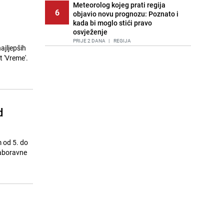
Meteorolog kojeg prati regija
6
objavio novu prognozu: Poznato i
kada bi moglo stići pravo
osvježenje
PRIJE 2 DANA
|
REGIJA
ajljepših
 'Vreme'.
Tuga nakon nesreće kod Neuma:
7
Supruga poginulog motocikliste
oglasila se emotivnom objavom
PRIJE 1 DAN
|
BOSNA I HERCEGOVINA
Lice Sarajeva koje ne smijemo
d
8
ignorisati: Ispod mosta pronađen
improvizovani dom
PRIJE 2 DANA
|
LOKALNE TEME
m od 5. do
Ubistvo u Sarajevu, uhapšen 47-
zaboravne
9
godišnjak
PRIJE 2 DANA
|
CRNA HRONIKA
Agić kritizira političare u Bugojnu:
10
Zbog straha od HDZ-a niko Vučiću
nije rekao istinu o Čipuljiću
PRIJE OKO 17H
|
TEME