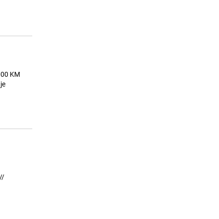
soula živi i dalje
23.07.26. 08:09
|
MUZIKA/FILM/LEKTIRA
.000 KM
je