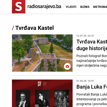
VIJESTI
BIZNIS
METROMA
/
Tvrđava Kastel
12.07.26. 22:37
Tvrđava Kast
duge historij
Poznati fotograf Bori
najznačajnija tvrđav
mjeri stoljećima nego
01.06.26. 10:41
Banja Luka F
Povratak Banja Luka 
interesovanje za peto
programa i povratka f