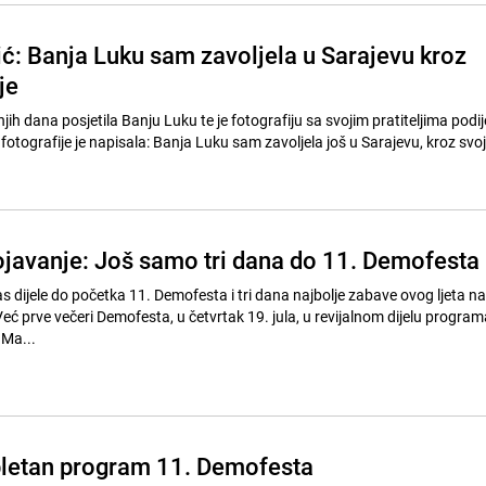
ić: Banja Luku sam zavoljela u Sarajevu kroz
je
jih dana posjetila Banju Luku te je fotografiju sa svojim pratiteljima podije
otografije je napisala: Banja Luku sam zavoljela još u Sarajevu, kroz svo
javanje: Još samo tri dana do 11. Demofesta
 dijele do početka 11. Demofesta i tri dana najbolje zabave ovog ljeta na
eć prve večeri Demofesta, u četvrtak 19. jula, u revijalnom dijelu program
 Ma...
letan program 11. Demofesta