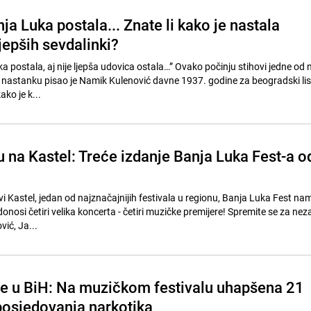
ja Luka postala... Znate li kako je nastala
jepših sevdalinki?
ka postala, aj nije ljepša udovica ostala…” Ovako počinju stihovi jedne od n
 nastanku pisao je Namik Kulenović davne 1937. godine za beogradski list
ko je k...
u na Kastel: Treće izdanje Banja Luka Fest-a o
vi Kastel, jedan od najznačajnijih festivala u regionu, Banja Luka Fest na
donosi četiri velika koncerta - četiri muzičke premijere! Spremite se za ne
vić, Ja...
ije u BiH: Na muzičkom festivalu uhapšena 21
osjedovanja narkotika