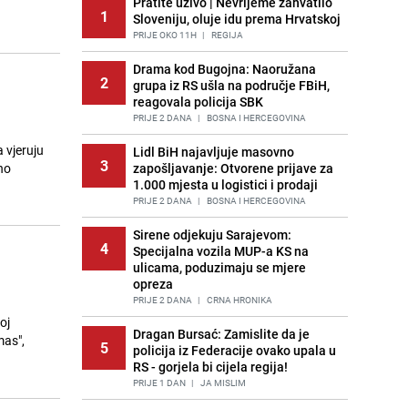
Pratite uživo | Nevrijeme zahvatilo
1
Sloveniju, oluje idu prema Hrvatskoj
PRIJE OKO 11H
|
REGIJA
Drama kod Bugojna: Naoružana
2
grupa iz RS ušla na područje FBiH,
reagovala policija SBK
PRIJE 2 DANA
|
BOSNA I HERCEGOVINA
a vjeruju
Lidl BiH najavljuje masovno
3
no
zapošljavanje: Otvorene prijave za
1.000 mjesta u logistici i prodaji
PRIJE 2 DANA
|
BOSNA I HERCEGOVINA
Sirene odjekuju Sarajevom:
4
Specijalna vozila MUP-a KS na
ulicama, poduzimaju se mjere
opreza
PRIJE 2 DANA
|
CRNA HRONIKA
oj
Dragan Bursać: Zamislite da je
mas",
5
policija iz Federacije ovako upala u
RS - gorjela bi cijela regija!
PRIJE 1 DAN
|
JA MISLIM