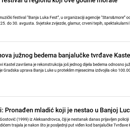
muzički festival “Banja Luka Fest”, u organizaciji agencije “Stars&more” o
 25. do 30. avgusta. Svjetske zvijezde, glamur, crveni tepih, spektakularni k
ova južnog bedema banjalučke tvrđave Kaste
vi Kastel završena je rekonstrukcija još jednog dijela bedema odnosno ju
je Gradska uprava Banja Luke u proteklim mjesecima izdvojila oko 100.
i: Pronađen mladić koji je nestao u Banjoj Luc
ostović (1999) iz Aleksandrovca, čiji je nestanak danas prijavljen policiji
ićem trajala je nakon što je posljednji put viđen kod banjalučke Tvrđave 