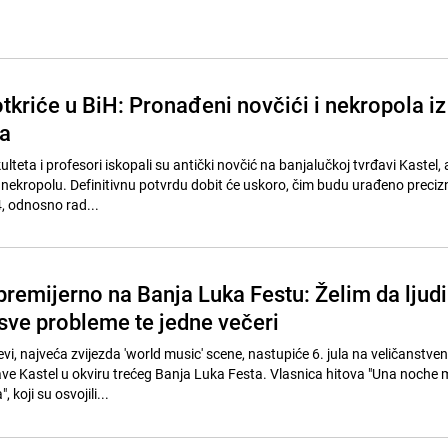
tkriće u BiH: Pronađeni novčići i nekropola iz
a
lteta i profesori iskopali su antički novčić na banjalučkoj tvrđavi Kastel, 
ku nekropolu. Definitivnu potvrdu dobit će uskoro, čim budu urađeno preciz
4, odnosno rad...
premijerno na Banja Luka Festu: Želim da ljudi
sve probleme te jedne večeri
, najveća zvijezda 'world music' scene, nastupiće 6. jula na veličanstven
ave Kastel u okviru trećeg Banja Luka Festa. Vlasnica hitova "Una noche 
", koji su osvojili...