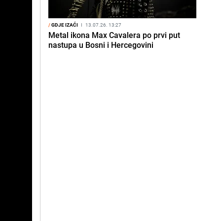
/
GDJE IZAĆI
I
13.07.26. 13:27
Metal ikona Max Cavalera po prvi put
nastupa u Bosni i Hercegovini