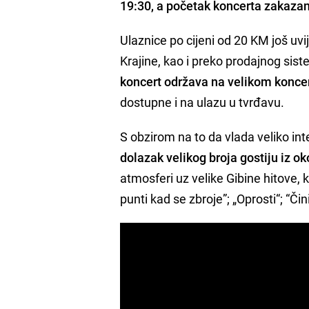
19:30, a početak koncerta zakazan
Ulaznice po cijeni od 20 KM još uv
Krajine, kao i preko prodajnog sis
koncert održava na velikom konc
dostupne i na ulazu u tvrđavu.
S obzirom na to da vlada veliko in
dolazak velikog broja gostiju iz o
atmosferi uz velike Gibine hitove, k
punti kad se zbroje”; „Oprosti“; “Čin