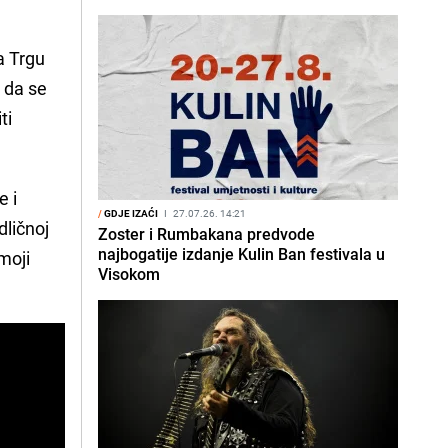
a Trgu
 da se
ti
e i
/
GDJE IZAĆI
I
27.07.26. 14:21
odličnoj
Zoster i Rumbakana predvode
najbogatije izdanje Kulin Ban festivala u
 moji
Visokom