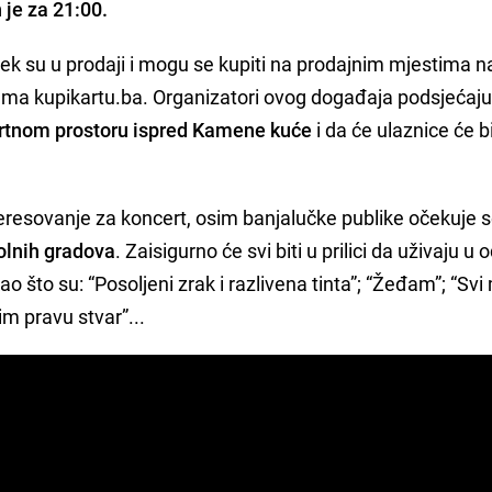
 je za 21:00.
ijek su u prodaji i mogu se kupiti na prodajnim mjestima n
tema kupikartu.ba. Organizatori ovog događaja podsjećaju
ertnom prostoru ispred Kamene kuće
i da će ulaznice će bi
teresovanje za koncert, osim banjalučke publike očekuje s
kolnih gradova
. Zaisigurno će svi biti u prilici da uživaju u 
ao što su: “Posoljeni zrak i razlivena tinta”; “Žeđam”; “Svi
im pravu stvar”...