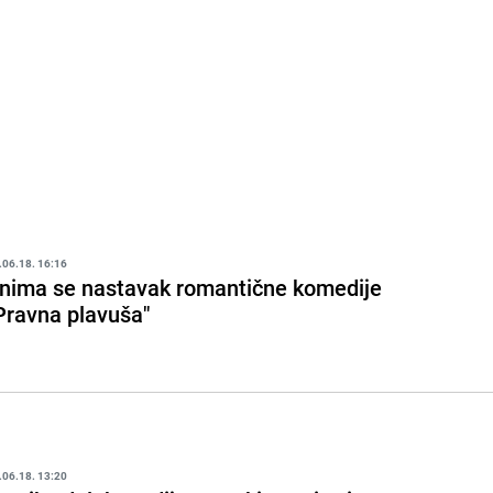
.06.18. 16:16
nima se nastavak romantične komedije
Pravna plavuša"
.06.18. 13:20