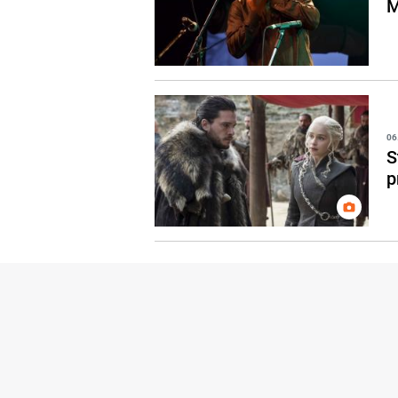
M
06
S
p