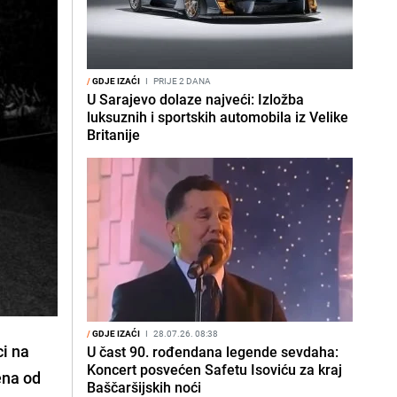
/
GDJE IZAĆI
I
PRIJE 2 DANA
U Sarajevo dolaze najveći: Izložba
luksuznih i sportskih automobila iz Velike
Britanije
/
GDJE IZAĆI
I
28.07.26. 08:38
ci na
U čast 90. rođendana legende sevdaha:
Koncert posvećen Safetu Isoviću za kraj
ena od
Baščaršijskih noći