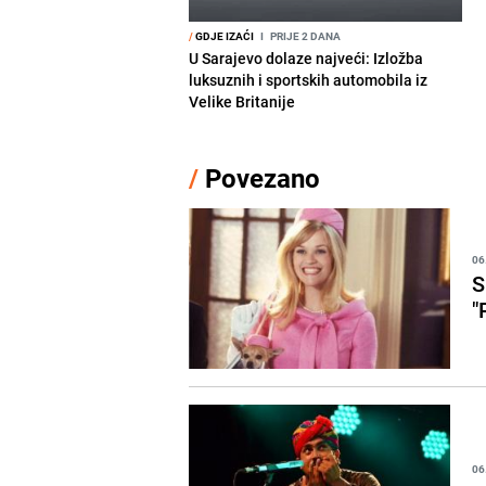
/
GDJE IZAĆI
I
PRIJE 2 DANA
U Sarajevo dolaze najveći: Izložba
luksuznih i sportskih automobila iz
Velike Britanije
/
Povezano
06
S
"
06