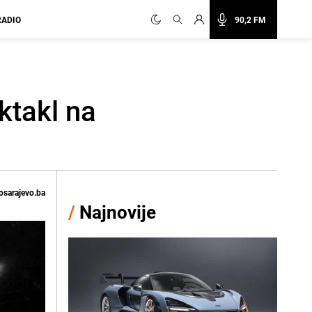
RADIO
90,2 FM
ktakl na
osarajevo.ba
/
Najnovije