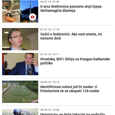
02.07.16. 07:45
U srcu Srebrenice ponosno stoji lijepa
Selmanagića džamija
01.07.16. 17:18
Vučić o Srebrenici: Ako vam smeta, mi
nećemo doći
01.07.16. 10:11
Hrvatska, BiH i Srbija su trougao balkanske
politike
30.06.16. 14:14
Identificirani ostaci još tri osobe: U
Potočarima će se ukopati 124 osobe
28.06.16. 13:56
Deminiraju se dvije lokacije na području