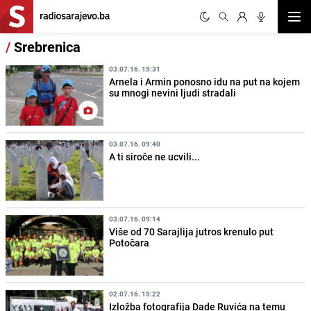
Otvor
/
Srebrenica
03.07.16. 15:31
Arnela i Armin ponosno idu na put na kojem
su mnogi nevini ljudi stradali
03.07.16. 09:40
A ti siroče ne ucvili...
03.07.16. 09:14
Više od 70 Sarajlija jutros krenulo put
Potočara
02.07.16. 15:22
Izložba fotografija Dade Ruvića na temu