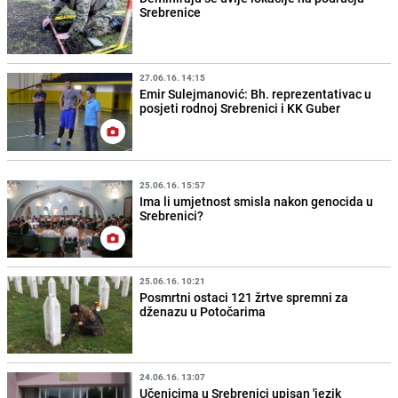
Srebrenice
27.06.16. 14:15
Emir Sulejmanović: Bh. reprezentativac u
posjeti rodnoj Srebrenici i KK Guber
25.06.16. 15:57
Ima li umjetnost smisla nakon genocida u
Srebrenici?
25.06.16. 10:21
Posmrtni ostaci 121 žrtve spremni za
dženazu u Potočarima
24.06.16. 13:07
Učenicima u Srebrenici upisan 'jezik