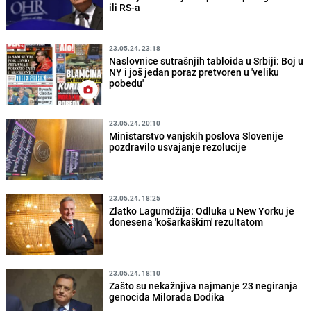
ili RS-a
23.05.24. 23:18
Naslovnice sutrašnjih tabloida u Srbiji: Boj u
NY i još jedan poraz pretvoren u 'veliku
pobedu'
23.05.24. 20:10
Ministarstvo vanjskih poslova Slovenije
pozdravilo usvajanje rezolucije
23.05.24. 18:25
Zlatko Lagumdžija: Odluka u New Yorku je
donesena 'košarkaškim' rezultatom
23.05.24. 18:10
Zašto su nekažnjiva najmanje 23 negiranja
genocida Milorada Dodika