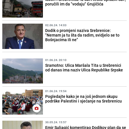
poručili im da "vodaju" Grujičića
02.06.24. 14:03
Dodik o promjeni naziva Srebrenice:
"Nemam ja tu šta da radim, svidjelo se to
Bošnjacima ili ne"
01.06.24. 20:10
Sramotno: Ulica Maršala Tita u Srebrenici
od danas ima naziv Ulica Republike Srpske
01.06.24. 19:54
Pogledajte kako je na još jednom skupu
podrške Palestini i sjećanje na Srebrenicu
30.05.24. 15:57
Emir Suljagić komentirao Dodikov plan da se