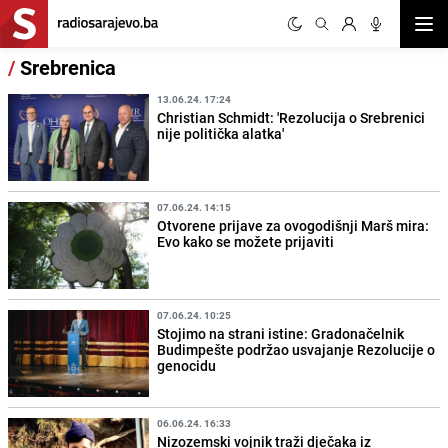
Otvor
/
Srebrenica
13.06.24. 17:24
Christian Schmidt: 'Rezolucija o Srebrenici
nije politička alatka'
07.06.24. 14:15
Otvorene prijave za ovogodišnji Marš mira:
Evo kako se možete prijaviti
07.06.24. 10:25
Stojimo na strani istine: Gradonačelnik
Budimpešte podržao usvajanje Rezolucije o
genocidu
06.06.24. 16:33
Nizozemski vojnik traži dječaka iz