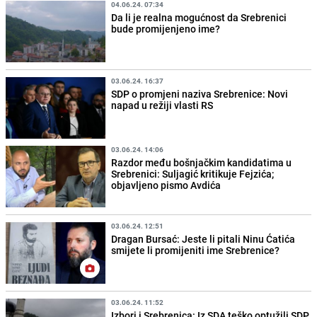
04.06.24. 07:34
Da li je realna mogućnost da Srebrenici
bude promijenjeno ime?
03.06.24. 16:37
SDP o promjeni naziva Srebrenice: Novi
napad u režiji vlasti RS
03.06.24. 14:06
Razdor među bošnjačkim kandidatima u
Srebrenici: Suljagić kritikuje Fejzića;
objavljeno pismo Avdića
03.06.24. 12:51
Dragan Bursać: Jeste li pitali Ninu Ćatića
smijete li promijeniti ime Srebrenice?
03.06.24. 11:52
Izbori i Srebrenica: Iz SDA teško optužili SDP,