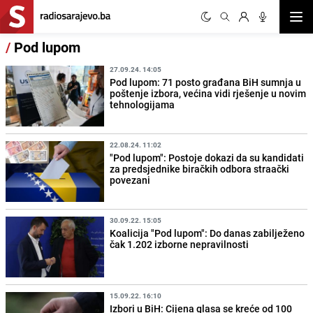
Otvor
/
Pod lupom
27.09.24. 14:05
Pod lupom: 71 posto građana BiH sumnja u
poštenje izbora, većina vidi rješenje u novim
tehnologijama
22.08.24. 11:02
"Pod lupom": Postoje dokazi da su kandidati
za predsjednike biračkih odbora straački
povezani
30.09.22. 15:05
Koalicija "Pod lupom": Do danas zabilježeno
čak 1.202 izborne nepravilnosti
15.09.22. 16:10
Izbori u BiH: Cijena glasa se kreće od 100