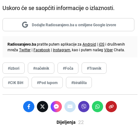
Uskoro će se saopćiti informacije o izlaznosti.
Dodajte Radiosarajevo.ba u omiljene Google izvore
Radiosarajevo.ba
pratite putem aplikacije za
Android
|
iOS
i društvenih
mreža
Twitter
|
Facebook
|
Instagram
, kao i putem našeg
Viber
Chata.
#izbori
#načelnik
#Foča
#Travnik
#CIK BiH
#Pod lupom
#birališta
22
Dijeljenja