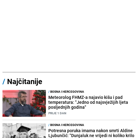
/
Najčitanije
/
BOSNA I HERCEGOVINA
Meteorolog FHMZ-a najavio kišu i pad
temperatura: "Jedno od najsvježijih ljeta
posljednjih godina"
PRIJE 1 DAN
/
BOSNA I HERCEGOVINA
Potresna poruka imama nakon smrti Aldine
Ljubunčić: "Dunjaluk ne vrijedi ni koliko krilo