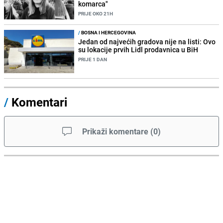
komarca"
PRIJE OKO 21H
/
BOSNA I HERCEGOVINA
Jedan od najvećih gradova nije na listi: Ovo
su lokacije prvih Lidl prodavnica u BiH
PRIJE 1 DAN
/
Komentari
Prikaži komentare
(
0
)