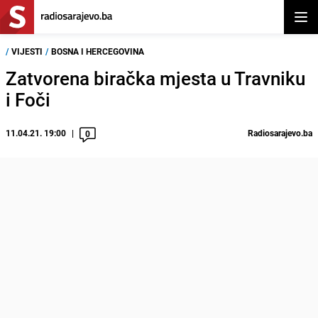
Otvor
/
VIJESTI
/
BOSNA I HERCEGOVINA
Zatvorena biračka mjesta u Travniku
i Foči
11.04.21. 19:00
Radiosarajevo.ba
0