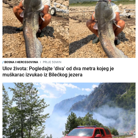
/
BOSNA I HERCEGOVINA
I
PRIJE 50MIN
Ulov života: Pogledajte 'diva' od dva metra kojeg je
muškarac izvukao iz Bilećkog jezera