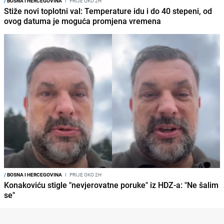
/
BOSNA I HERCEGOVINA
I
PRIJE OKO 2H
Stiže novi toplotni val: Temperature idu i do 40 stepeni, od
ovog datuma je moguća promjena vremena
/
BOSNA I HERCEGOVINA
I
PRIJE OKO 2H
Konakoviću stigle "nevjerovatne poruke" iz HDZ-a: "Ne šalim
se"