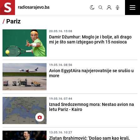
Otvor
/
Pariz
20.05.16. 15:08
Damir Džumhur: Moglo je i bolje, ali drago
mi je što sam izbjegao prvih 15 nosioca
19.05.16. 08:56
Avion EgyptAira najvjerovatnije se srušio u
more
19.05.16. 07:44
Iznad Sredozemnog mora: Nestao avion na
letu Pariz - Kairo
13.05.16. 10:27
Zlatan Ibrahimović: 'Došao sam kao kralj,