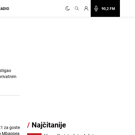
RADIO
90,2 FM
stigao
privatnim
/
Najčitanije
7:1 za goste
 do Mbappea