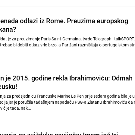
enada odlazi iz Rome. Preuzima europskog
ikana?
at je za preuzimanje Paris Saint-Germaina, tvrde Telegraph i talkSPORT
trebao bi dobiti otkaz vrlo brzo, a Parižani razmišljaju o portugalskom st
n je 2015. godine rekla Ibrahimoviću: Odmah
cusku!
ja za predsjednicu Francuske Marine Le Pen prije sedam godina bila je u
dija jer je poručila tadašnjem napadaču PSG-a Zlatanu Ibrahimoviću da 
ć je tada, nak...
orio na zvižduke navijača: Imam još tri