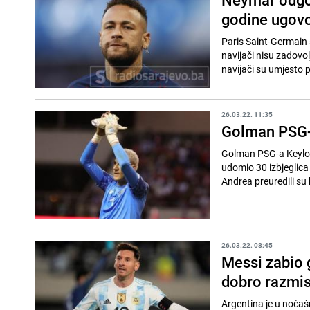
godine ugov
Paris Saint-Germain s
navijači nisu zadovo
navijači su umjesto 
26.03.22. 11:35
Golman PSG-a
Golman PSG-a Keylor 
udomio 30 izbjeglica iz rato
Andrea preuredili su b
26.03.22. 08:45
Messi zabio 
dobro razmisli
Argentina je u noćašnj