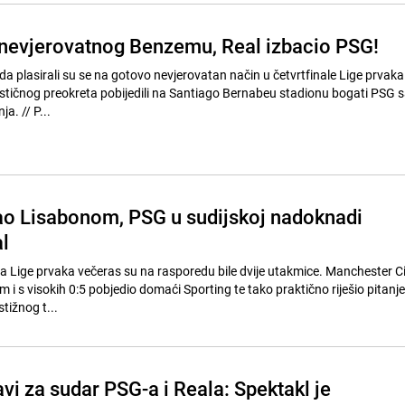
 nevjerovatnog Benzemu, Real izbacio PSG!
a plasirali su se na gotovo nevjerovatan način u četvrtfinale Lige prvaka
tičnog preokreta pobijedili na Santiago Bernabeu stadionu bogati PSG sa
izbacili ga iz takmičenja. // P...
jao Lisabonom, PSG u sudijskoj nadoknadi
l
la Lige prvaka večeras su na rasporedu bile dvije utakmice. Manchester Ci
i s visokih 0:5 pobjedio domaći Sporting te tako praktično riješio pitanj
tižnog t...
vi za sudar PSG-a i Reala: Spektakl je