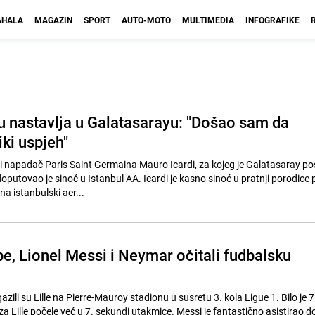
HALA
MAGAZIN
SPORT
AUTO-MOTO
MULTIMEDIA
INFOGRAFIKE
ru nastavlja u Galatasarayu: "Došao sam da
ki uspjeh"
 i napadač Paris Saint Germaina Mauro Icardi, za kojeg je Galatasaray po
oputovao je sinoć u Istanbul AA. Icardi je kasno sinoć u pratnji porodice 
 istanbulski aer...
e, Lionel Messi i Neymar očitali fudbalsku
zili su Lille na Pierre-Mauroy stadionu u susretu 3. kola Ligue 1. Bilo je 
 za Lille počele već u 7. sekundi utakmice. Messi je fantastično asistirao