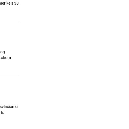
Pirlo je novi selektor Italije
merike s 38
24.07.26. 18:04
|
NOGOMET
bog
o tokom
svlačionici
na.