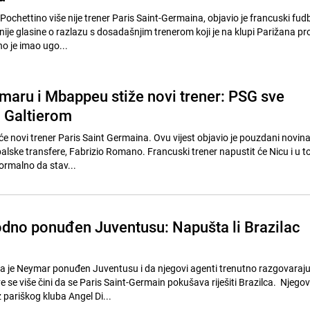
ochettino više nije trener Paris Saint-Germaina, objavio je francuski fud
anije glasine o razlazu s dosadašnjim trenerom koji je na klupi Parižana 
o je imao ugo...
maru i Mbappeu stiže novi trener: PSG sve
 Galtierom
 će novi trener Paris Saint Germaina. Ovu vijest objavio je pouzdani novina
balske transfere, Fabrizio Romano. Francuski trener napustit će Nicu i u t
formalno da stav...
no ponuđen Juventusu: Napušta li Brazilac
 da je Neymar ponuđen Juventusu i da njegovi agenti trenutno razgovaraju
 se više čini da se Paris Saint-Germain pokušava riješiti Brazilca. Njegov
 pariškog kluba Angel Di...