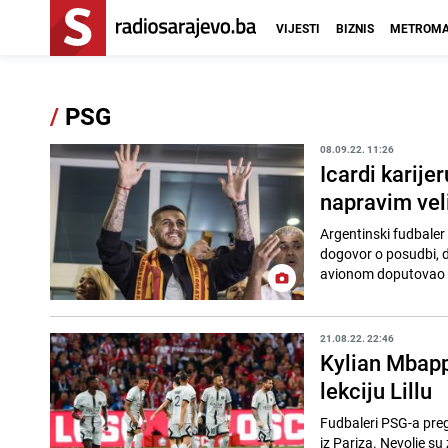
VIJESTI
BIZNIS
METROMA
/
PSG
08.09.22. 11:26
Icardi karije
napravim veli
Argentinski fudbaler
dogovor o posudbi, d
avionom doputovao na
21.08.22. 22:46
Kylian Mbapp
lekciju Lillu
Fudbaleri PSG-a prega
iz Pariza. Nevolje su