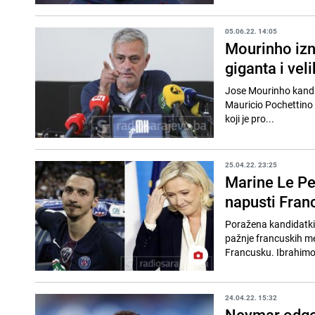
05.06.22. 14:05
Mourinho izn
giganta i vel
Jose Mourinho kandid
Mauricio Pochettino 
koji je pro...
25.04.22. 23:25
Marine Le Pe
napusti Fran
Poražena kandidatkin
pažnje francuskih me
Francusku. Ibrahimovi
24.04.22. 15:32
Neymar odgov