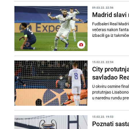
09.03.22. 22:56
Madrid slavi
Fudbaleri Real Madrid
večeras nakon fantas
15.02.22. 22:54
City protutn
savladao Rea
U okviru osmine fina
protutnjao Lisabonom 
u narednu rundu pres
15.02.22. 19:53
Poznati sasta