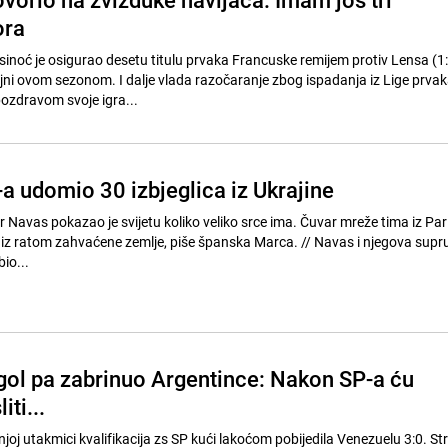
ora
inoć je osigurao desetu titulu prvaka Francuske remijem protiv Lensa (1:1
ljni ovom sezonom. I dalje vlada razočaranje zbog ispadanja iz Lige prvak
pozdravom svoje igra...
 udomio 30 izbjeglica iz Ukrajine
Navas pokazao je svijetu koliko veliko srce ima. Čuvar mreže tima iz Pari
m zahvaćene zemlje, piše španska Marca. // Navas i njegova supruga
io...
gol pa zabrinuo Argentince: Nakon SP-a ću
ti...
oj utakmici kvalifikacija zs SP kući lakoćom pobijedila Venezuelu 3:0. Strije