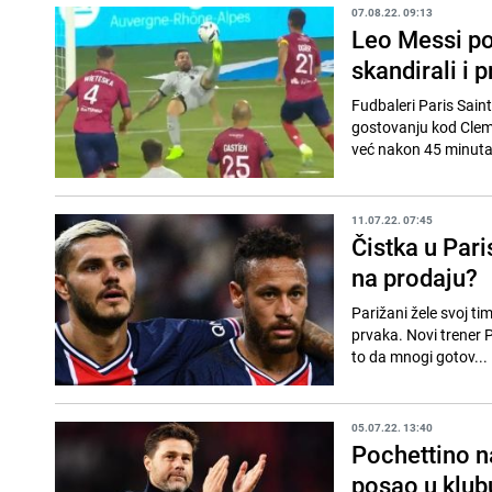
07.08.22. 09:13
Leo Messi po
skandirali i p
Fudbaleri Paris Sain
gostovanju kod Clemont
već nakon 45 minuta 
11.07.22. 07:45
Čistka u Pari
na prodaju?
Parižani žele svoj tim 
prvaka. Novi trener P
to da mnogi gotov...
05.07.22. 13:40
Pochettino n
posao u klub