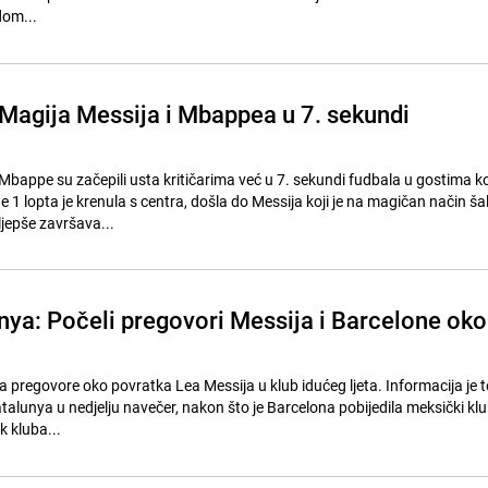
dom...
: Magija Messija i Mbappea u 7. sekundi
 Mbappe su začepili usta kritičarima već u 7. sekundi fudbala u gostima ko
1 lopta je krenula s centra, došla do Messija koji je na magičan način šal
ljepše završava...
nya: Počeli pregovori Messija i Barcelone oko
 pregovore oko povratka Lea Messija u klub idućeg ljeta. Informacija je to
talunya u nedjelju navečer, nakon što je Barcelona pobijedila meksički klu
k kluba...