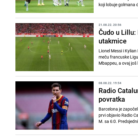
koji lobuje golmana 
21.08.22. 20:56
Čudo u Lillu
utakmice
Lionel Messi i Kylian
meču francuske Ligue 
Mbappeu, a ovaj još 
08.08.22. 19:54
Radio Catalu
povratka
Barcelona je započela
prvi objavio Radio Ca
M. sa 6:0. Predsjedni