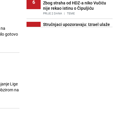
6
Zbog straha od HDZ-a niko Vučiću
nije rekao istinu o Čipuljiću
PRIJE 2 DANA
|
TEME
Stručnjaci upozoravaju: Izrael ulaže
 na
7
milione kako bi utjecao na
bilo gotovo
odgovore ChatGPT-a o Gazi
PRIJE OKO 21H
|
SVIJET
Znate li šta Dino Merlin pojede prije
8
izlaska na scenu? Njegov ritual
iznenadio mnoge
PRIJE 2 DANA
|
SHOWBIZ
Pijana sjela za volan: Osiguranje
9
odbilo isplatu štete na vozilu koje je
ajanje Lige
slupala Anja Ljubojević
 obzirom na
PRIJE 2 DANA
|
BOSNA I HERCEGOVINA
Nastavak provokacija: MUP RS
10
oduzeo zastavu s ljiljanima i
sankcionisao vozača iz Bosanskog
Novog
PRIJE 2 DANA
|
BOSNA I HERCEGOVINA