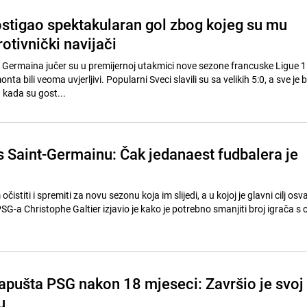
stigao spektakularan gol zbog kojeg su mu
rotivnički navijači
t Germaina jučer su u premijernoj utakmici nove sezone francuske Ligue 1
a bili veoma uvjerljivi. Popularni Sveci slavili su sa velikih 5:0, a sve je 
kada su gost...
s Saint-Germainu: Čak jedanaest fudbalera je
očistiti i spremiti za novu sezonu koja im slijedi, a u kojoj je glavni cilj osv
SG-a Christophe Galtier izjavio je kako je potrebno smanjiti broj igrača s
apušta PSG nakon 18 mjeseci: Završio je svoj
u