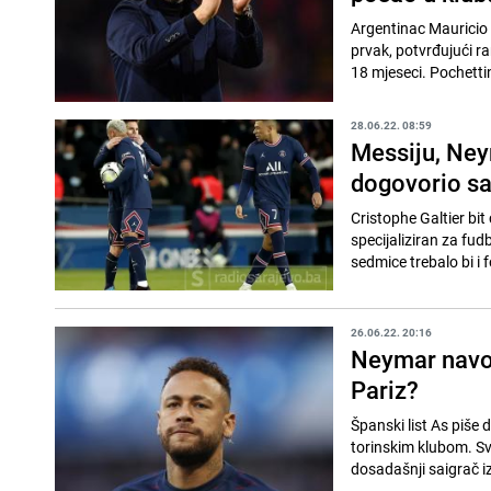
Argentinac Mauricio P
prvak, potvrđujući r
18 mjeseci. Pochettin
28.06.22. 08:59
Messiju, Ney
dogovorio sa
Cristophe Galtier bit
specijaliziran za fud
sedmice trebalo bi i 
26.06.22. 20:16
Neymar navod
Pariz?
Španski list As piše
torinskim klubom. Sve
dosadašnji saigrač iz