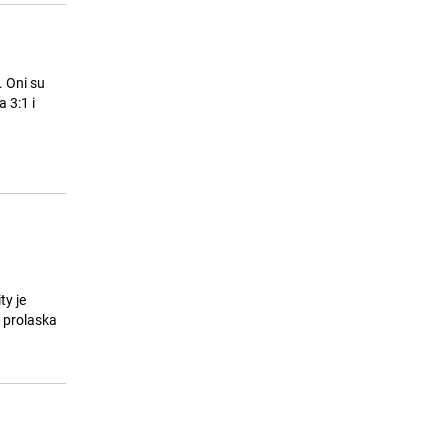
. Oni su
 3:1 i
ty je
e prolaska