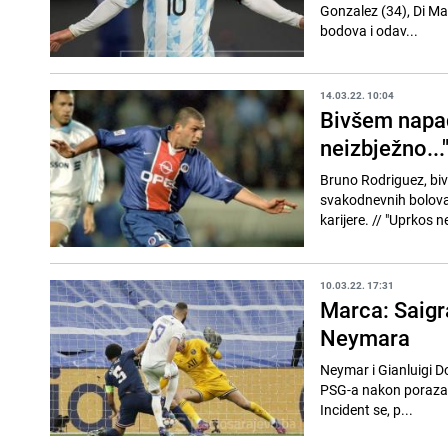
Gonzalez (34), Di Mar
bodova i odav...
14.03.22. 10:04
Bivšem napad
neizbježno...
Bruno Rodriguez, bi
svakodnevnih bolova 
karijere. // "Uprko
10.03.22. 17:31
Marca: Saigr
Neymara
Neymar i Gianluigi D
PSG-a nakon poraza 
Incident se, p...