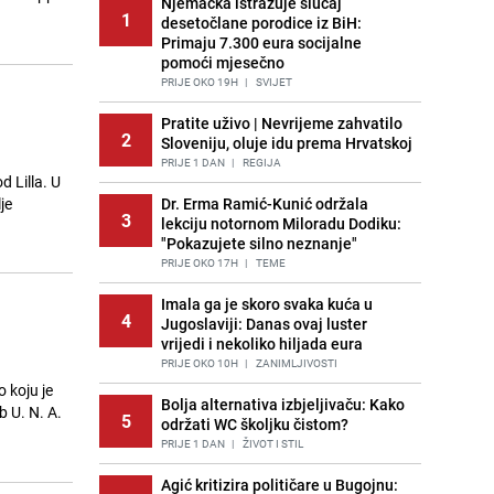
Njemačka istražuje slučaj
1
desetočlane porodice iz BiH:
Primaju 7.300 eura socijalne
pomoći mjesečno
PRIJE OKO 19H
|
SVIJET
Pratite uživo | Nevrijeme zahvatilo
2
Sloveniju, oluje idu prema Hrvatskoj
PRIJE 1 DAN
|
REGIJA
d Lilla. U
je
Dr. Erma Ramić-Kunić održala
3
lekciju notornom Miloradu Dodiku:
"Pokazujete silno neznanje"
PRIJE OKO 17H
|
TEME
Imala ga je skoro svaka kuća u
4
Jugoslaviji: Danas ovaj luster
vrijedi i nekoliko hiljada eura
PRIJE OKO 10H
|
ZANIMLJIVOSTI
 koju je
Bolja alternativa izbjeljivaču: Kako
b U. N. A.
5
održati WC školjku čistom?
PRIJE 1 DAN
|
ŽIVOT I STIL
Agić kritizira političare u Bugojnu: