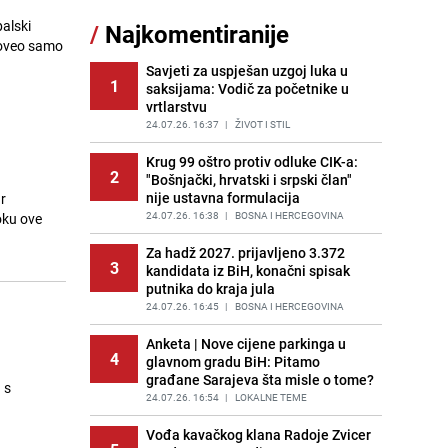
Meteorolog FHMZ-a najavio kišu i
balski
/
Najkomentiranije
11
pad temperatura: "Jedno od
proveo samo
najsvježijih ljeta posljednjih
godina"
Savjeti za uspješan uzgoj luka u
1
saksijama: Vodič za početnike u
PRIJE OKO 5H
|
BOSNA I HERCEGOVINA
vrtlarstvu
Kao iz slastičarne: Rolada od
24.07.26. 16:37
|
ŽIVOT I STIL
12
čokolade i kokosa bez pečenja,
jednostavan desert bez imalo muke
Krug 99 oštro protiv odluke CIK-a:
2
"Bošnjački, hrvatski i srpski član"
PRIJE 2 DANA
|
RECEPTI
nije ustavna formulacija
r
Tajna savršenog makedonskog
24.07.26. 16:38
|
BOSNA I HERCEGOVINA
oku ove
13
ajvara: Stari recept za kremast i
bogat okus
Za hadž 2027. prijavljeno 3.372
3
kandidata iz BiH, konačni spisak
PRIJE 2 DANA
|
RECEPTI
putnika do kraja jula
Tuga potresla grad na Uni:
24.07.26. 16:45
|
BOSNA I HERCEGOVINA
14
Preminula Lejla Muhić (39),
sugrađani u nevjerici
Anketa | Nove cijene parkinga u
4
glavnom gradu BiH: Pitamo
PRIJE 2 DANA
|
BOSNA I HERCEGOVINA
građane Sarajeva šta misle o tome?
 s
Borba trajala satima: Pogledajte
24.07.26. 16:54
|
LOKALNE TEME
15
'grdosiju' od skoro tri metra koju su
braća izvukla iz mora
Vođa kavačkog klana Radoje Zvicer