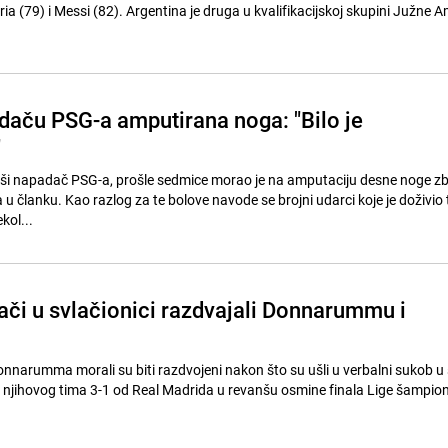
ia (79) i Messi (82). Argentina je druga u kvalifikacijskoj skupini Južne A
aču PSG-a amputirana noga: "Bilo je
"
vši napadač PSG-a, prošle sedmice morao je na amputaciju desne noge z
u članku. Kao razlog za te bolove navode se brojni udarci koje je doživi
s nekol...
ači u svlačionici razdvajali Donnarummu i
onnarumma morali su biti razdvojeni nakon što su ušli u verbalni sukob u 
njihovog tima 3-1 od Real Madrida u revanšu osmine finala Lige šampio