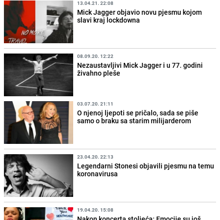
13.04.21. 22:08
Mick Jagger objavio novu pjesmu kojom
slavi kraj lockdowna
08.09.20. 12:22
Nezaustavljivi Mick Jagger i u 77. godini
živahno pleše
03.07.20. 21:11
O njenoj ljepoti se pričalo, sada se piše
samo o braku sa starim milijarderom
23.04.20. 22:13
Legendarni Stonesi objavili pjesmu na temu
koronavirusa
19.04.20. 15:08
Nakon koncerta stoljeća: Emocije su još