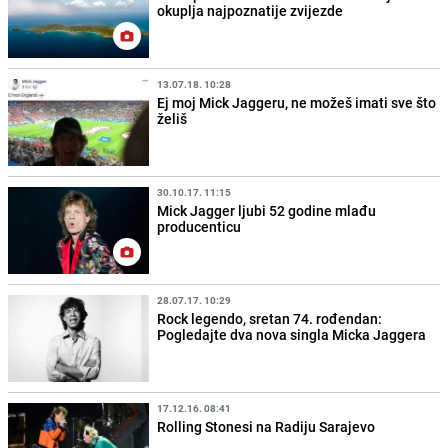
okuplja najpoznatije zvijezde
13.07.18. 10:28
Ej moj Mick Jaggeru, ne možeš imati sve što
želiš
30.10.17. 11:15
Mick Jagger ljubi 52 godine mlađu
producenticu
28.07.17. 10:29
Rock legendo, sretan 74. rođendan:
Pogledajte dva nova singla Micka Jaggera
17.12.16. 08:41
Rolling Stonesi na Radiju Sarajevo