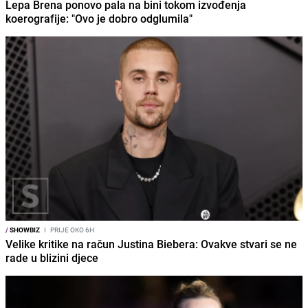
Lepa Brena ponovo pala na bini tokom izvođenja
koerografije: "Ovo je dobro odglumila"
/
SHOWBIZ
I
PRIJE OKO 6H
Velike kritike na račun Justina Biebera: Ovakve stvari se ne
rade u blizini djece