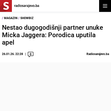
Otvor
/
MAGAZIN
/
SHOWBIZ
Nestao dugogodišnji partner unuke
Micka Jaggera: Porodica uputila
apel
26.01.26. 22:28
Radiosarajevo.ba
0