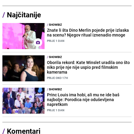
/
Najčitanije
/
SHOWBIZ
Znate li šta Dino Merlin pojede prije izlaska
na scenu? Njegov ritual iznenadio mnoge
PRIJE 1 DAN
/
SHOWBIZ
Oborila rekord: Kate Winslet uradila ono što
niko prije nje nije uspio pred filmskim
kamerama
PRIJE OKO 17H
/
SHOWBIZ
Princ Louis ima hobi, ali mu ne ide baš
najbolje: Porodica nije oduševljena
napretkom
PRIJE 1 DAN
/
Komentari