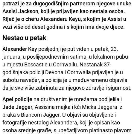
potrazi je za dugogodišnjim partnerom njegove unuke
Assisi Jackson, koji je prijavljen kao nestala osoba.
Riječ je o chefu Alexanderu Keyu, s kojim je Assisi u
vezi više od deset godina i s kojim ima dvoje djece.
Nestao u petak
Alexander Key
posljednji je put viđen u petak, 23.
januara, u poslijepodnevnim satima, u lokalnom pubu
u mjestu Boscastle u Cornwallu. Nestanak 37-
godišnjaka policiji Devona i Cornwalla prijavljen je u
subotu navečer, a policija je u međuvremenu objavila
da je sve više zabrinuta za njegovo zdravlje i sigurnost.
Apel policije
na društvenim je mrežama podijelila i
Jade Jagger
, Assisina majka i kći Micka Jaggera iz
braka s Biancom Jagger. U objavi su objavljene i
fotografije nestalog Alexandera, koji je opisan kao
osoba srednje građe, s upečatljivom platinasto plavom