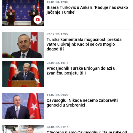
16.01.23. 12:00
Bisera Turković u Ankari: 'Raduje nas svako
jačanje Turske'
02.12.22. 17:27
Turska komentirala mogućnosti prekida
vatre u Ukrajini: Kad bi se ovo moglo
dogoditi?
02.09.22. 15:11
Predsjednik Turske Erdoğan dolazi u
zvaničnu posjetu BiH
11.07.22. 09:29
Cavusoglu: Nikada nećemo zaboraviti
genocid u Srebrenici
23.06.22. 21:14
Otvoreno pismo Cavusogluu: 'Dalje ruke od