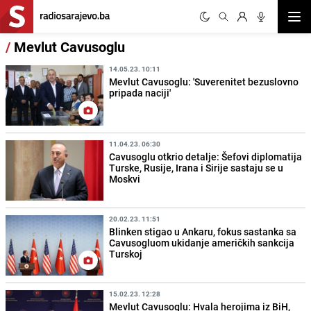
Otvor
/
Mevlut Cavusoglu
14.05.23. 10:11
Mevlut Cavusoglu: 'Suverenitet bezuslovno
pripada naciji'
11.04.23. 06:30
Cavusoglu otkrio detalje: Šefovi diplomatija
Turske, Rusije, Irana i Sirije sastaju se u
Moskvi
20.02.23. 11:51
Blinken stigao u Ankaru, fokus sastanka sa
Cavusogluom ukidanje američkih sankcija
Turskoj
15.02.23. 12:28
Mevlut Cavusoglu: Hvala herojima iz BiH,