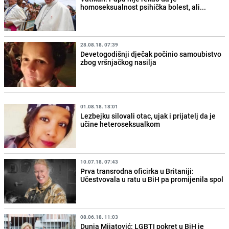
homoseksualnost psihička bolest, ali...
28.08.18. 07:39
Devetogodišnji dječak počinio samoubistvo
zbog vršnjačkog nasilja
01.08.18. 18:01
Lezbejku silovali otac, ujak i prijatelj da je
učine heteroseksualkom
10.07.18. 07:43
Prva transrodna oficirka u Britaniji:
Učestvovala u ratu u BiH pa promijenila spol
08.06.18. 11:03
Dunja Mijatović: LGBTI pokret u BiH je