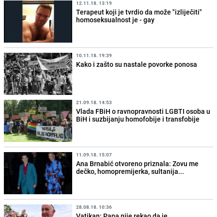
12.11.18. 13:19
Terapeut koji je tvrdio da može "izliječiti"
homoseksualnost je - gay
10.11.18. 19:39
Kako i zašto su nastale povorke ponosa
21.09.18. 14:53
Vlada FBiH o ravnopravnosti LGBTI osoba u
BiH i suzbijanju homofobije i transfobije
11.09.18. 15:07
Ana Brnabić otvoreno priznala: Zovu me
dečko, homopremijerka, sultanija...
28.08.18. 10:36
Vatikan: Papa nije rekao da je