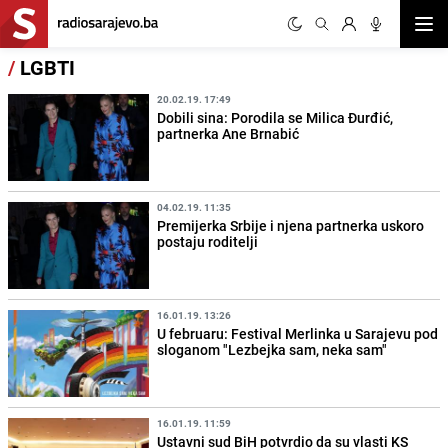
Otvor
/
LGBTI
20.02.19. 17:49
Dobili sina: Porodila se Milica Đurđić,
partnerka Ane Brnabić
04.02.19. 11:35
Premijerka Srbije i njena partnerka uskoro
postaju roditelji
16.01.19. 13:26
U februaru: Festival Merlinka u Sarajevu pod
sloganom "Lezbejka sam, neka sam"
16.01.19. 11:59
Ustavni sud BiH potvrdio da su vlasti KS