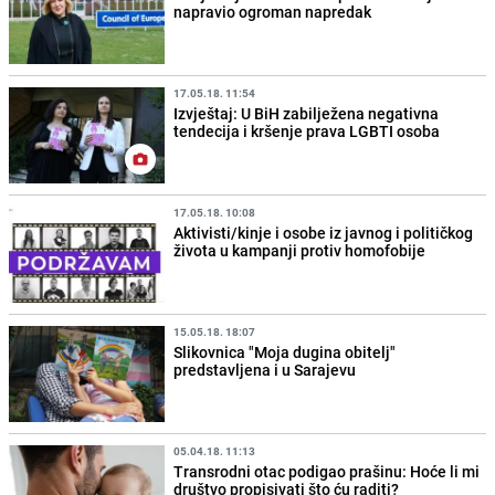
napravio ogroman napredak
17.05.18. 11:54
Izvještaj: U BiH zabilježena negativna
tendecija i kršenje prava LGBTI osoba
17.05.18. 10:08
Aktivisti/kinje i osobe iz javnog i političkog
života u kampanji protiv homofobije
15.05.18. 18:07
Slikovnica "Moja dugina obitelj"
predstavljena i u Sarajevu
05.04.18. 11:13
Transrodni otac podigao prašinu: Hoće li mi
društvo propisivati što ću raditi?