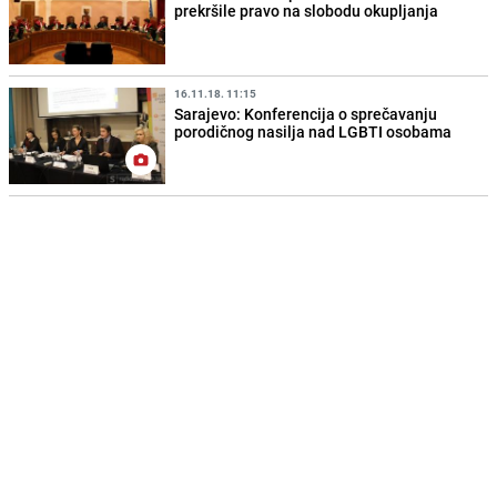
prekršile pravo na slobodu okupljanja
16.11.18. 11:15
Sarajevo: Konferencija o sprečavanju
porodičnog nasilja nad LGBTI osobama