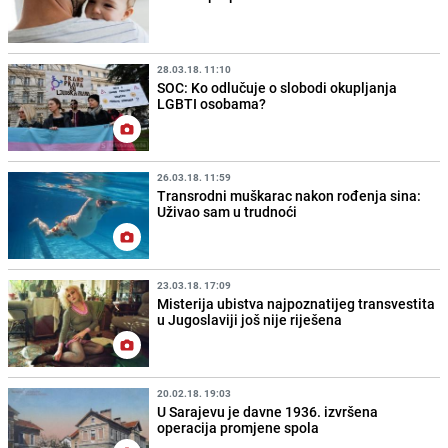
28.03.18. 11:10
SOC: Ko odlučuje o slobodi okupljanja
LGBTI osobama?
26.03.18. 11:59
Transrodni muškarac nakon rođenja sina:
Uživao sam u trudnoći
23.03.18. 17:09
Misterija ubistva najpoznatijeg transvestita
u Jugoslaviji još nije riješena
20.02.18. 19:03
U Sarajevu je davne 1936. izvršena
operacija promjene spola