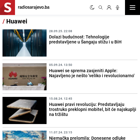
Otvor
/
Huawei
28.09.25. 22:08
Dolazi budućnost: Tehnologije
predstavljene u Šangaju stižu i u BiH
05.09.24. 13:50
Huawei se sprema zasjeniti Apple:
Najavljeno je nešto 'veliko i revolucionarno'
15.08.24. 12:45
Huawei pravi revoluciju: Predstavljaju
trostruko preklopni mobitel, bit će najskuplji
na tržištu
11.07.24. 23:15
Njemačka prelomila: Donesene odluke