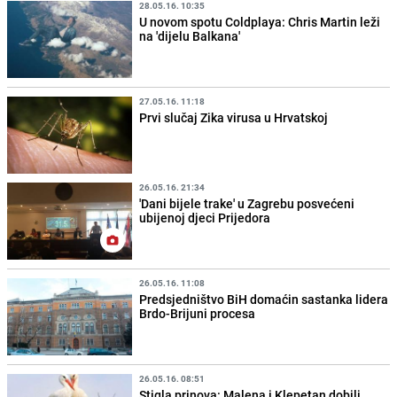
28.05.16. 10:35
U novom spotu Coldplaya: Chris Martin leži
na 'dijelu Balkana'
27.05.16. 11:18
Prvi slučaj Zika virusa u Hrvatskoj
26.05.16. 21:34
'Dani bijele trake' u Zagrebu posvećeni
ubijenoj djeci Prijedora
26.05.16. 11:08
Predsjedništvo BiH domaćin sastanka lidera
Brdo-Brijuni procesa
26.05.16. 08:51
Stigla prinova: Malena i Klepetan dobili