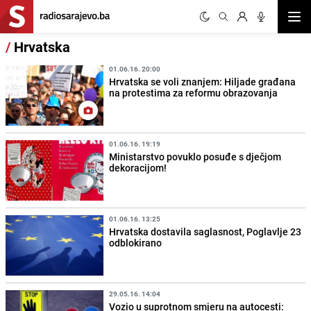
Otvor
/
Hrvatska
01.06.16. 20:00
Hrvatska se voli znanjem: Hiljade građana
na protestima za reformu obrazovanja
01.06.16. 19:19
Ministarstvo povuklo posuđe s dječjom
dekoracijom!
01.06.16. 13:25
Hrvatska dostavila saglasnost, Poglavlje 23
odblokirano
29.05.16. 14:04
Vozio u suprotnom smjeru na autocesti: