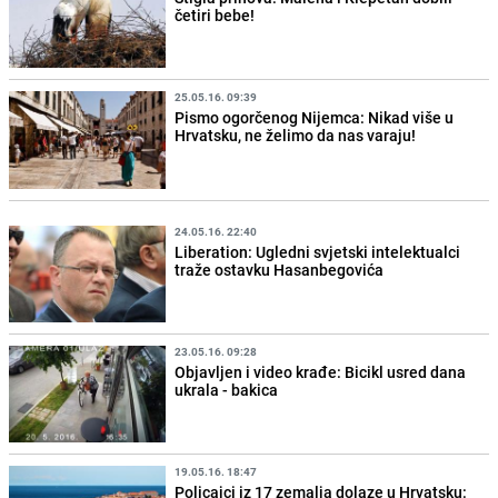
četiri bebe!
25.05.16. 09:39
Pismo ogorčenog Nijemca: Nikad više u
Hrvatsku, ne želimo da nas varaju!
24.05.16. 22:40
Liberation: Ugledni svjetski intelektualci
traže ostavku Hasanbegovića
23.05.16. 09:28
Objavljen i video krađe: Bicikl usred dana
ukrala - bakica
19.05.16. 18:47
Policajci iz 17 zemalja dolaze u Hrvatsku: