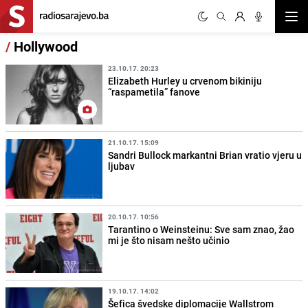
Otvor
/
Hollywood
23.10.17. 20:23
Elizabeth Hurley u crvenom bikiniju
“raspametila” fanove
21.10.17. 15:09
Sandri Bullock markantni Brian vratio vjeru u
ljubav
20.10.17. 10:56
Tarantino o Weinsteinu: Sve sam znao, žao
mi je što nisam nešto učinio
19.10.17. 14:02
Šefica švedske diplomacije Wallstrom