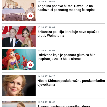
16.10.17. 20:42
Angelina ponovo blista: Osvanula na
naslovnici poznatog modnog časopisa
15.10.17. 18:01
Britanska policija istražuje nove optužbe
protiv Weinsteina
14.10.17. 18:01
Otkriveno koja je poznata glumica bila
inspiracija za lik Male sirene
14.10.17. 14:25
Nicole Kidman poslala važnu poruku mladim
djevojkama
14.10.17. 10:45
Slavna glumica progovorila o dugo