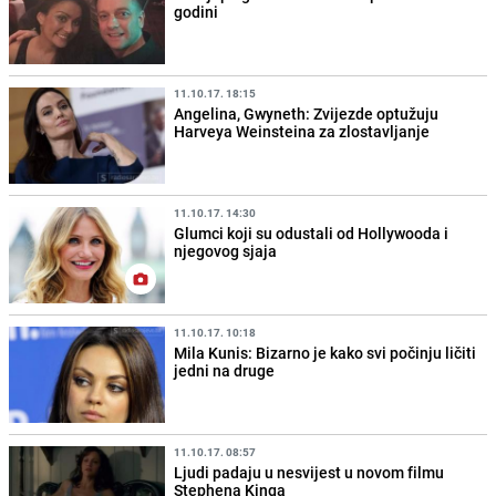
godini
11.10.17. 18:15
Angelina, Gwyneth: Zvijezde optužuju
Harveya Weinsteina za zlostavljanje
11.10.17. 14:30
Glumci koji su odustali od Hollywooda i
njegovog sjaja
11.10.17. 10:18
Mila Kunis: Bizarno je kako svi počinju ličiti
jedni na druge
11.10.17. 08:57
Ljudi padaju u nesvijest u novom filmu
Stephena Kinga