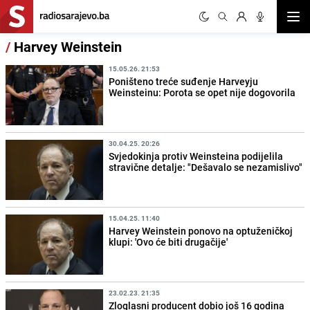
Otvor
/
Harvey Weinstein
15.05.26. 21:53
Poništeno treće suđenje Harveyju
Weinsteinu: Porota se opet nije dogovorila
30.04.25. 20:26
Svjedokinja protiv Weinsteina podijelila
stravične detalje: "Dešavalo se nezamislivo"
15.04.25. 11:40
Harvey Weinstein ponovo na optuženičkoj
klupi: 'Ovo će biti drugačije'
23.02.23. 21:35
Zloglasni producent dobio još 16 godina