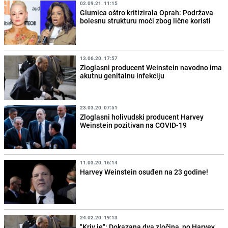
02.09.21. 11:15
Glumica oštro kritizirala Oprah: Podržava
bolesnu strukturu moći zbog lične koristi
13.06.20. 17:57
Zloglasni producent Weinstein navodno ima
akutnu genitalnu infekciju
23.03.20. 07:51
Zloglasni holivudski producent Harvey
Weinstein pozitivan na COVID-19
11.03.20. 16:14
Harvey Weinstein osuđen na 23 godine!
24.02.20. 19:13
"Kriv je": Dokazana dva zločina, no Harvey