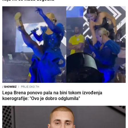
/
SHOWBIZ
I
PRIJE OKO 7H
Lepa Brena ponovo pala na bini tokom izvođenja
koerografije: "Ovo je dobro odglumila"