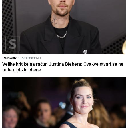
/
SHOWBIZ
I
PRIJE OKO 14H
Velike kritike na račun Justina Biebera: Ovakve stvari se ne
rade u blizini djece