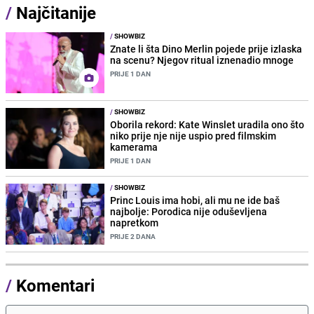
/
Najčitanije
/
SHOWBIZ
Znate li šta Dino Merlin pojede prije izlaska
na scenu? Njegov ritual iznenadio mnoge
PRIJE 1 DAN
/
SHOWBIZ
Oborila rekord: Kate Winslet uradila ono što
niko prije nje nije uspio pred filmskim
kamerama
PRIJE 1 DAN
/
SHOWBIZ
Princ Louis ima hobi, ali mu ne ide baš
najbolje: Porodica nije oduševljena
napretkom
PRIJE 2 DANA
/
Komentari