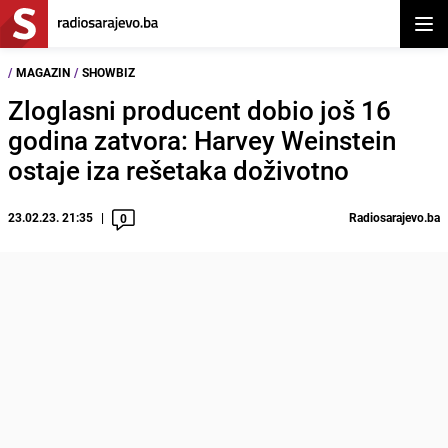
Otvor
/
MAGAZIN
/
SHOWBIZ
Zloglasni producent dobio još 16
godina zatvora: Harvey Weinstein
ostaje iza rešetaka doživotno
23.02.23. 21:35
Radiosarajevo.ba
0