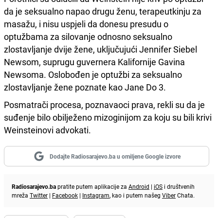
da je seksualno napao drugu ženu, terapeutkinju za
masažu, i nisu uspjeli da donesu presudu o
optužbama za silovanje odnosno seksualno
zlostavljanje dvije žene, uključujući Jennifer Siebel
Newsom, suprugu guvernera Kalifornije Gavina
Newsoma. Oslobođen je optužbi za seksualno
zlostavljanje žene poznate kao Jane Do 3.
Posmatrači procesa, poznavaoci prava, rekli su da je
suđenje bilo obilježeno mizoginijom za koju su bili krivi
Weinsteinovi advokati.
Dodajte Radiosarajevo.ba u omiljene Google izvore
Radiosarajevo.ba
pratite putem aplikacije za
Android
|
iOS
i društvenih
mreža
Twitter
|
Facebook
|
Instagram
, kao i putem našeg
Viber
Chata.