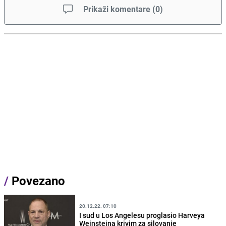
Prikaži komentare
(
0
)
/
Povezano
20.12.22. 07:10
I sud u Los Angelesu proglasio Harveya
Weinsteina krivim za silovanje