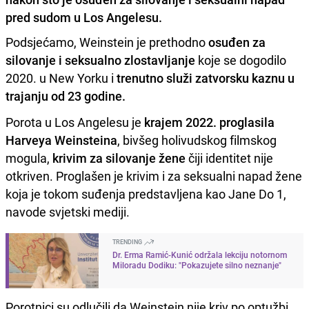
pred sudom u Los Angelesu.
Podsjećamo, Weinstein je prethodno
osuđen za
silovanje i seksualno zlostavljanje
koje se dogodilo
2020. u New Yorku i
trenutno služi zatvorsku kaznu u
trajanju od 23 godine.
Porota u Los Angelesu je
krajem 2022. proglasila
Harveya Weinsteina
, bivšeg holivudskog filmskog
mogula,
krivim za silovanje žene
čiji identitet nije
otkriven. Proglašen je krivim i za seksualni napad žene
koja je tokom suđenja predstavljena kao Jane Do 1,
navode svjetski mediji.
TRENDING
Dr. Erma Ramić-Kunić održala lekciju notornom
Miloradu Dodiku: "Pokazujete silno neznanje"
Porotnici su odlučili da Weinstein nije kriv po optužbi