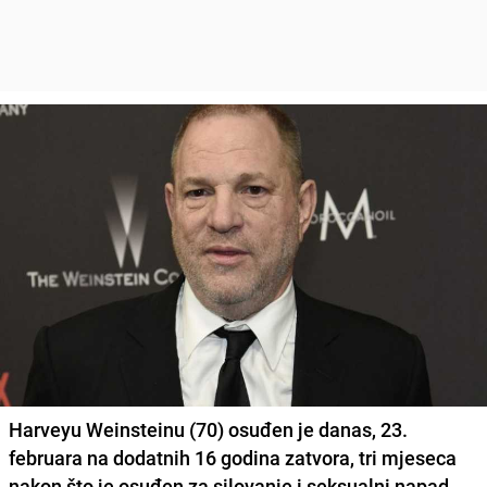
Harveyu Weinsteinu (70) osuđen je danas, 23.
februara na dodatnih 16 godina zatvora, tri mjeseca
nakon što je osuđen za silovanje i seksualni napad