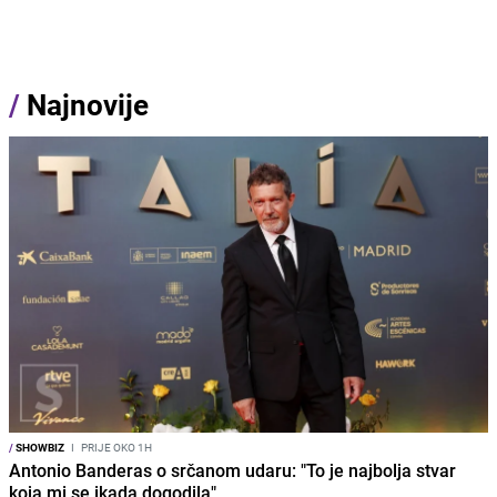
/
Najnovije
/
SHOWBIZ
I
PRIJE OKO 1H
Antonio Banderas o srčanom udaru: "To je najbolja stvar
koja mi se ikada dogodila"