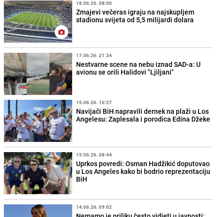
18.06.26. 08:00
Zmajevi večeras igraju na najskupljem
stadionu svijeta od 5,5 milijardi dolara
17.06.26. 21:34
Nestvarne scene na nebu iznad SAD-a: U
avionu se orili Halidovi "Ljiljani"
15.06.26. 10:27
Navijači BiH napravili dernek na plaži u Los
Angelesu: Zaplesala i porodica Edina Džeke
15.06.26. 08:44
Uprkos povredi: Osman Hadžikić doputovao
u Los Angeles kako bi bodrio reprezentaciju
BiH
14.06.26. 09:02
Nemamo je priliku često vidjeti u javnosti: