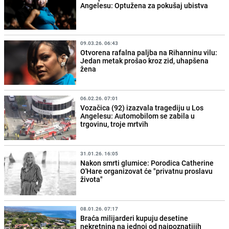
Angelesu: Optužena za pokušaj ubistva
09.03.26. 06:43
Otvorena rafalna paljba na Rihanninu vilu:
Jedan metak prošao kroz zid, uhapšena
žena
06.02.26. 07:01
Vozačica (92) izazvala tragediju u Los
Angelesu: Automobilom se zabila u
trgovinu, troje mrtvih
31.01.26. 16:05
Nakon smrti glumice: Porodica Catherine
O'Hare organizovat će "privatnu proslavu
života"
08.01.26. 07:17
Braća milijarderi kupuju desetine
nekretnina na jednoj od najpoznatijih