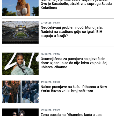
Ovo je Susubelle, atraktivna supruga Seada
Kolašinca
07.06.26. 16:45
Neočekivani problemi uoči Mundijala:
Radnici na stadionu gdje će igrati BiH
stupaju u štrajk?
26.03.26. 09:45
Osumnjičena za pucnjavu na pjevačicin
dom: Izjasnila se da nije kriva za pokušaj
ubistva Rihanne
19.03.26. 10:50
Nakon pucnjave na kuću: Rihannu u New
Yorku čuvao veliki broj zaštitara
09.03.26. 19:29
Žena pucala na Rihanninu kuću u Los