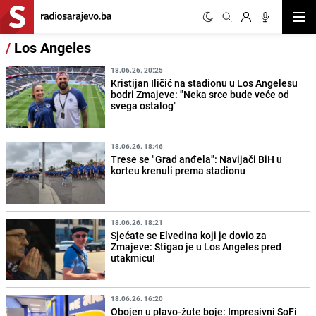
Otvor
/
Los Angeles
18.06.26. 20:25
Kristijan Iličić na stadionu u Los Angelesu
bodri Zmajeve: "Neka srce bude veće od
svega ostalog"
18.06.26. 18:46
Trese se "Grad anđela": Navijači BiH u
korteu krenuli prema stadionu
18.06.26. 18:21
Sjećate se Elvedina koji je dovio za
Zmajeve: Stigao je u Los Angeles pred
utakmicu!
18.06.26. 16:20
Obojen u plavo-žute boje: Impresivni SoFi