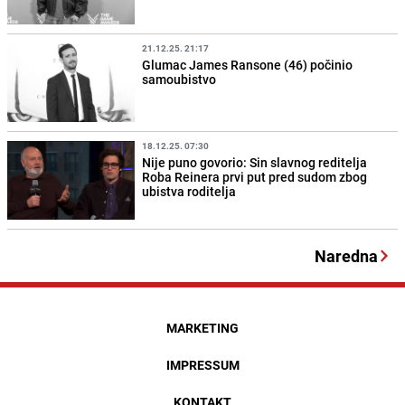
21.12.25. 21:17
Glumac James Ransone (46) počinio
samoubistvo
18.12.25. 07:30
Nije puno govorio: Sin slavnog reditelja
Roba Reinera prvi put pred sudom zbog
ubistva roditelja
Naredna
MARKETING
IMPRESSUM
KONTAKT