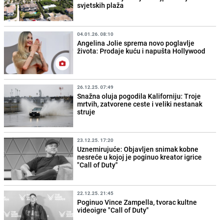
svjetskih plaža
04.01.26. 08:10
Angelina Jolie sprema novo poglavlje
života: Prodaje kuću i napušta Hollywood
26.12.25. 07:49
Snažna oluja pogodila Kaliforniju: Troje
mrtvih, zatvorene ceste i veliki nestanak
struje
23.12.25. 17:20
Uznemirujuće: Objavljen snimak kobne
nesreće u kojoj je poginuo kreator igrice
"Call of Duty"
22.12.25. 21:45
Poginuo Vince Zampella, tvorac kultne
videoigre "Call of Duty"