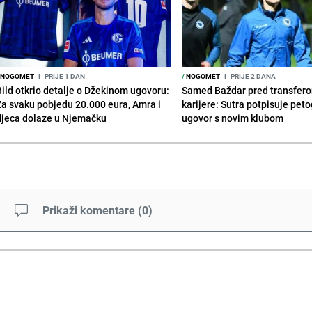
NOGOMET
I
PRIJE 1 DAN
/
NOGOMET
I
PRIJE 2 DANA
Bild otkrio detalje o Džekinom ugovoru:
Samed Baždar pred transfer
Za svaku pobjedu 20.000 eura, Amra i
karijere: Sutra potpisuje peto
djeca dolaze u Njemačku
ugovor s novim klubom
Prikaži komentare
(
0
)