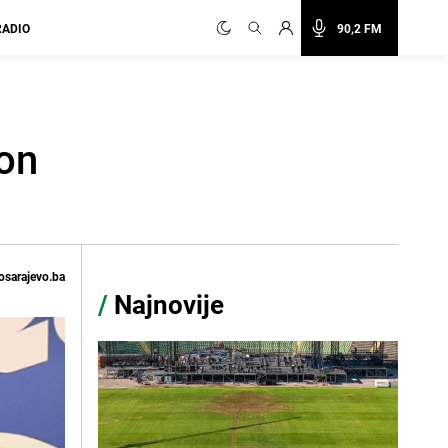
RADIO
90,2 FM
ion
osarajevo.ba
/
Najnovije