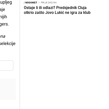
kupljeg
/
NOGOMET
I
PRIJE OKO 9H
Ostaje li ili odlazi? Predsjednik Cluja
aje
otkrio zašto Jovo Lukić ne igra za klub
ijih
gers.
ena
selekcije