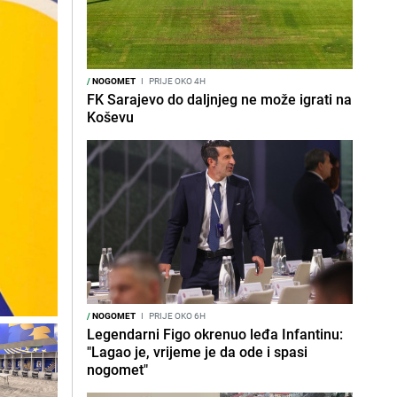
/
NOGOMET
I
PRIJE OKO 4H
FK Sarajevo do daljnjeg ne može igrati na
Koševu
/
NOGOMET
I
PRIJE OKO 6H
Legendarni Figo okrenuo leđa Infantinu:
"Lagao je, vrijeme je da ode i spasi
nogomet"