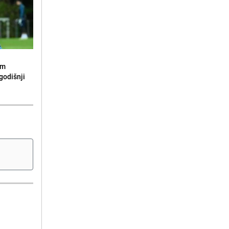
om
godišnji