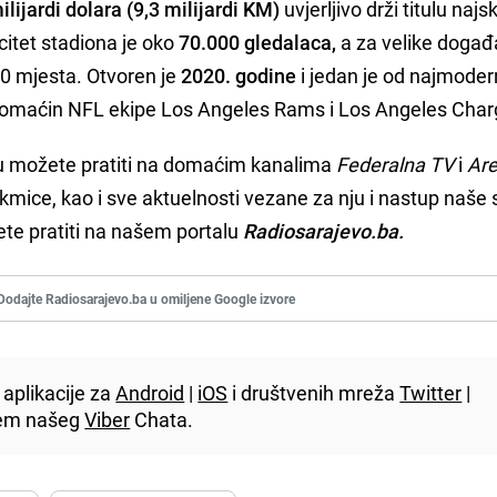
ilijardi dolara (9,3 milijardi KM)
uvjerljivo drži titulu najs
citet stadiona je oko
70.000 gledalaca,
a za velike događ
00 mjesta. Otvoren je
2020. godine
i jedan je od najmodern
 domaćin NFL ekipe Los Angeles Rams i Los Angeles Char
u možete pratiti na domaćim kanalima
Federalna TV
i
Ar
akmice, kao i sve aktuelnosti vezane za nju i nastup naše 
te pratiti na našem portalu
Radiosarajevo.ba.
Dodajte Radiosarajevo.ba u omiljene Google izvore
aplikacije za
Android
|
iOS
i društvenih mreža
Twitter
|
utem našeg
Viber
Chata.