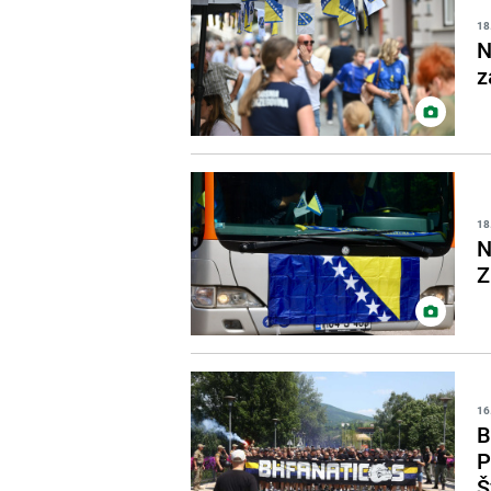
18
N
z
18
N
Z
16
B
P
Š