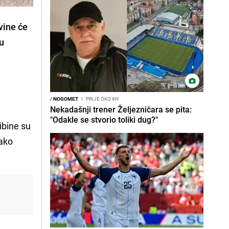
vine će
 u
/
NOGOMET
I
PRIJE OKO 9H
Nekadašnji trener Željezničara se pita:
"Odakle se stvorio toliki dug?"
ibine su
Kako