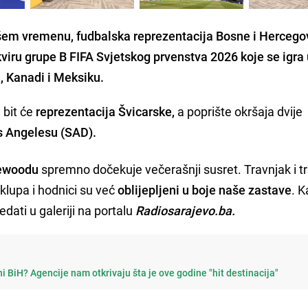
ašem vremenu, fudbalska reprezentacija Bosne i Hercego
viru grupe B FIFA Svjetskog prvenstva 2026 koje se igra
 Kanadi i Meksiku.
 bit će
reprezentacija Švicarske,
a poprište okršaja dvije
s Angelesu (SAD).
lewoodu
spremno dočekuje večerašnji susret. Travnjak i tr
klupa i hodnici su već
oblijepljeni u boje naše zastave
. 
dati u galeriji na portalu
Radiosarajevo.ba.
i BiH? Agencije nam otkrivaju šta je ove godine "hit destinacija"