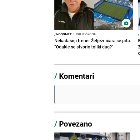
/
NOGOMET
I
PRIJE OKO 9H
/
Nekadašnji trener Željezničara se pita:
"Odakle se stvorio toliki dug?"
/
Komentari
/
Povezano