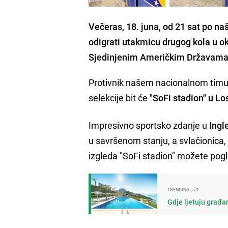
Večeras, 18. juna, od 21 sat po n
odigrati utakmicu drugog kola u ok
Sjedinjenim Američkim Državama,
Protivnik našem nacionalnom timu
selekcije bit će
"SoFi stadion" u Lo
Impresivno sportsko zdanje u
Ing
u savršenom stanju, a svlačionica, 
izgleda "SoFi stadion" možete pogle
TRENDING
Gdje ljetuju građan