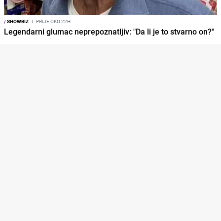
/
SHOWBIZ
I
PRIJE OKO 22H
Legendarni glumac neprepoznatljiv: "Da li je to stvarno on?"