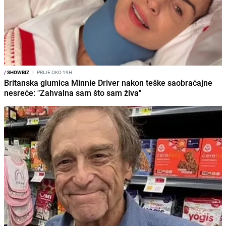
/
SHOWBIZ
I
PRIJE OKO 19H
Britanska glumica Minnie Driver nakon teške saobraćajne
nesreće: "Zahvalna sam što sam živa"