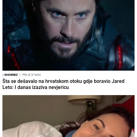
/
SHOWBIZ
I
PRIJE 51MIN
Šta se dešavalo na hrvatskom otoku gdje boravio Jared
Leto: I danas izaziva nevjericu