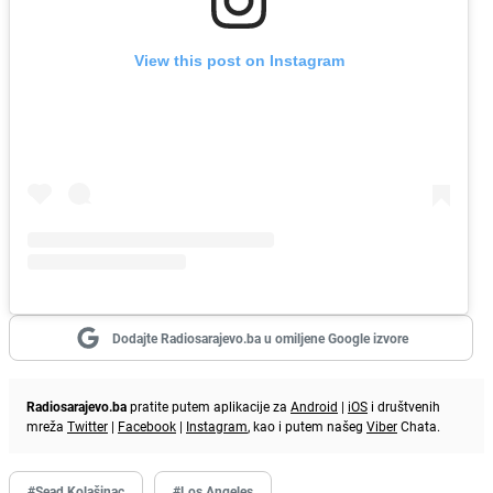
View this post on Instagram
Dodajte Radiosarajevo.ba u omiljene Google izvore
Radiosarajevo.ba
pratite putem aplikacije za
Android
|
iOS
i društvenih
mreža
Twitter
|
Facebook
|
Instagram
, kao i putem našeg
Viber
Chata.
#Sead Kolašinac
#Los Angeles