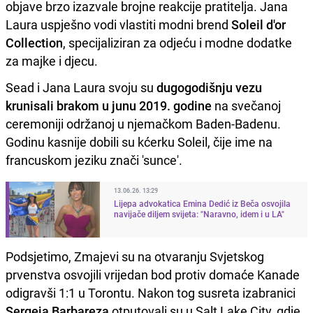
objave brzo izazvale brojne reakcije pratitelja. Jana
Laura uspješno vodi vlastiti modni brend
Soleil d'or
Collection
, specijaliziran za odjeću i modne dodatke
za majke i djecu.
Sead i Jana Laura svoju su
dugogodišnju vezu
krunisali brakom u junu 2019. godine
na svečanoj
ceremoniji održanoj u njemačkom Baden-Badenu.
Godinu kasnije dobili su kćerku Soleil, čije ime na
francuskom jeziku znači 'sunce'.
13.06.26. 13:29
Lijepa advokatica Emina Dedić iz Beča osvojila
navijače diljem svijeta: "Naravno, idem i u LA"
Podsjetimo, Zmajevi su na otvaranju Svjetskog
prvenstva osvojili vrijedan bod protiv domaće Kanade
odigravši 1:1 u Torontu. Nakon tog susreta izabranici
Sergeja Barbareza
otputovali su u Salt Lake City, gdje