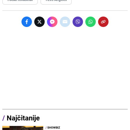
/
Najčitanije
/
SHOWBIZ