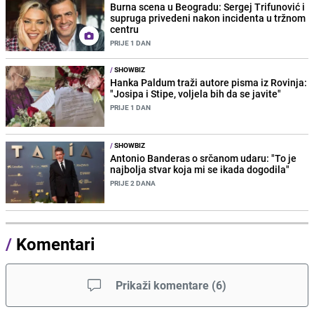
Burna scena u Beogradu: Sergej Trifunović i
supruga privedeni nakon incidenta u tržnom
centru
PRIJE 1 DAN
/
SHOWBIZ
Hanka Paldum traži autore pisma iz Rovinja:
"Josipa i Stipe, voljela bih da se javite"
PRIJE 1 DAN
/
SHOWBIZ
Antonio Banderas o srčanom udaru: "To je
najbolja stvar koja mi se ikada dogodila"
PRIJE 2 DANA
/
Komentari
Prikaži komentare
(
6
)