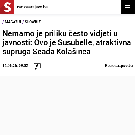
Otvor
/
MAGAZIN
/
SHOWBIZ
Nemamo je priliku često vidjeti u
javnosti: Ovo je Susubelle, atraktivna
supruga Seada Kolašinca
14.06.26. 09:02
Radiosarajevo.ba
6