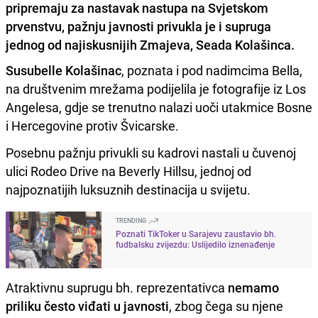
pripremaju za nastavak nastupa na Svjetskom
prvenstvu, pažnju javnosti privukla je i supruga
jednog od najiskusnijih Zmajeva, Seada Kolašinca.
Susubelle Kolašinac
, poznata i pod nadimcima Bella,
na društvenim mrežama podijelila je fotografije iz Los
Angelesa, gdje se trenutno nalazi uoči utakmice Bosne
i Hercegovine protiv Švicarske.
Posebnu pažnju privukli su kadrovi nastali u čuvenoj
ulici Rodeo Drive na Beverly Hillsu, jednoj od
najpoznatijih luksuznih destinacija u svijetu.
TRENDING
Poznati TikToker u Sarajevu zaustavio bh.
fudbalsku zvijezdu: Uslijedilo iznenađenje
Atraktivnu suprugu bh. reprezentativca
nemamo
priliku često viđati u javnosti
, zbog čega su njene