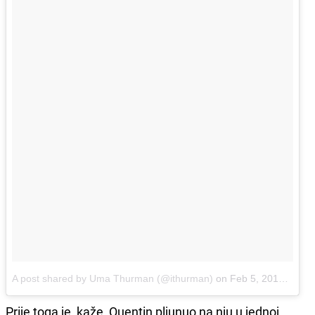
A post shared by Uma Thurman (@ithurman)
on
Feb 5, 2018 at 10:15am PST
Prije toga je, kaže, Quentin pljunuo na nju u jednoj