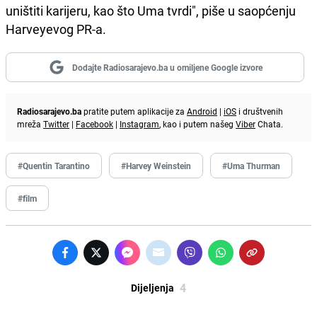
uništiti karijeru, kao što Uma tvrdi", piše u saopćenju
Harveyevog PR-a.
Dodajte Radiosarajevo.ba u omiljene Google izvore
Radiosarajevo.ba
pratite putem aplikacije za
Android
|
iOS
i društvenih
mreža
Twitter
|
Facebook
|
Instagram
, kao i putem našeg
Viber
Chata.
#Quentin Tarantino
#Harvey Weinstein
#Uma Thurman
#film
4
Dijeljenja