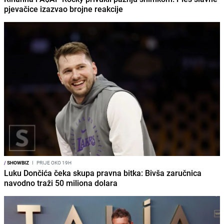
pjevačice izazvao brojne reakcije
/
SHOWBIZ
I
PRIJE OKO 19H
Luku Dončića čeka skupa pravna bitka: Bivša zaručnica
navodno traži 50 miliona dolara