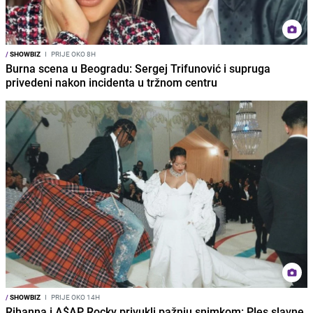
/
SHOWBIZ
I
PRIJE OKO 8H
Burna scena u Beogradu: Sergej Trifunović i supruga
privedeni nakon incidenta u tržnom centru
/
SHOWBIZ
I
PRIJE OKO 14H
Rihanna i A$AP Rocky privukli pažnju snimkom: Ples slavne