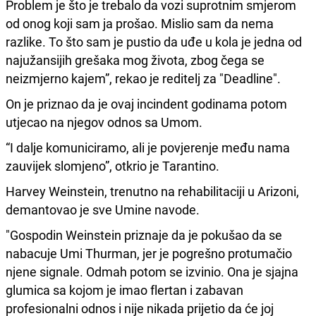
Problem je što je trebalo da vozi suprotnim smjerom
od onog koji sam ja prošao. Mislio sam da nema
razlike. To što sam je pustio da uđe u kola je jedna od
najužansijih grešaka mog života, zbog čega se
neizmjerno kajem”, rekao je reditelj za "Deadline".
On je priznao da je ovaj incindent godinama potom
utjecao na njegov odnos sa Umom.
“I dalje komuniciramo, ali je povjerenje među nama
zauvijek slomjeno”, otkrio je Tarantino.
Harvey Weinstein, trenutno na rehabilitaciji u Arizoni,
demantovao je sve Umine navode.
"Gospodin Weinstein priznaje da je pokušao da se
nabacuje Umi Thurman, jer je pogrešno protumačio
njene signale. Odmah potom se izvinio. Ona je sjajna
glumica sa kojom je imao flertan i zabavan
profesionalni odnos i nije nikada prijetio da će joj