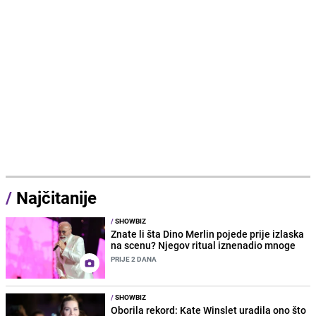
/
Najčitanije
/
SHOWBIZ
Znate li šta Dino Merlin pojede prije izlaska
na scenu? Njegov ritual iznenadio mnoge
PRIJE 2 DANA
/
SHOWBIZ
Oborila rekord: Kate Winslet uradila ono što