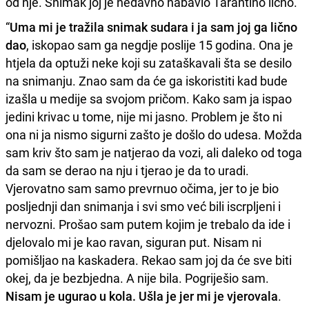
od nje. Snimak joj je nedavno nabavio Tarantino lično.
“
Uma mi je tražila snimak sudara i ja sam joj ga lično
dao
, iskopao sam ga negdje poslije 15 godina. Ona je
htjela da optuži neke koji su zataškavali šta se desilo
na snimanju. Znao sam da će ga iskoristiti kad bude
izašla u medije sa svojom pričom. Kako sam ja ispao
jedini krivac u tome, nije mi jasno. Problem je što ni
ona ni ja nismo sigurni zašto je došlo do udesa. Možda
sam kriv što sam je natjerao da vozi, ali daleko od toga
da sam se derao na nju i tjerao je da to uradi.
Vjerovatno sam samo prevrnuo očima, jer to je bio
posljednji dan snimanja i svi smo već bili iscrpljeni i
nervozni. Prošao sam putem kojim je trebalo da ide i
djelovalo mi je kao ravan, siguran put. Nisam ni
pomišljao na kaskadera. Rekao sam joj da će sve biti
okej, da je bezbjedna. A nije bila. Pogriješio sam.
Nisam je ugurao u kola. Ušla je jer mi je vjerovala
.