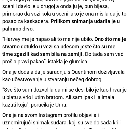
sceni i davio je u drugoj a onda ju je, pun bijesa,
primorao da vozi kola u sceni iako je ona misila da je to
posao za kaskadera.
Prilikom snimanja udarila je u
palmino drvo.
“Harvey me je napao ali to me nije ubilo.
Ono što me je
stvarno dotuklo u vezi sa udesom jeste što su me
time zgazili kad sam bila na zemlji.
Do tada sam već
prošla pravi pakao”, istakla je glumica.
Ona je dodala da je saradnju s Quentinom doživljavala
kao učestvovanje u stvaranju nečeg dobrog.
"Sve što sam dozvolila da mi se desi bilo je kao hrvanje
u blatu s vrlo ljutim bratom. Ali sam ipak i ja imala
kazati koju", poručila je Uma.
Ona je na svom Instagram profilu objavila i
uznemirujući snimak sudara, koji su sve do sada krili