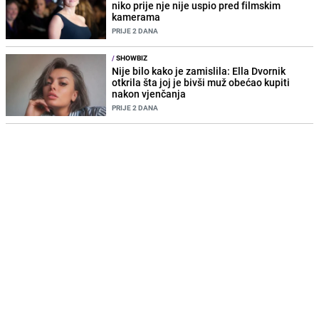
niko prije nje nije uspio pred filmskim
kamerama
PRIJE 2 DANA
/
SHOWBIZ
Nije bilo kako je zamislila: Ella Dvornik
otkrila šta joj je bivši muž obećao kupiti
nakon vjenčanja
PRIJE 2 DANA