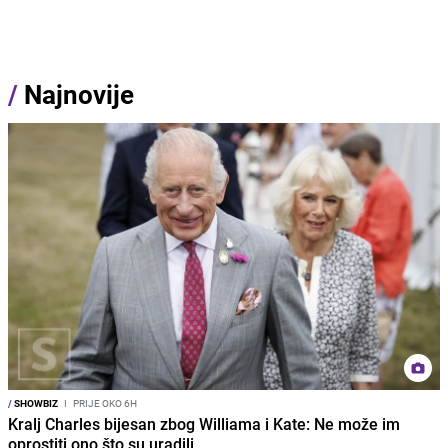
/
Najnovije
/
SHOWBIZ
I
PRIJE OKO 6H
Kralj Charles bijesan zbog Williama i Kate: Ne može im
oprostiti ono što su uradili