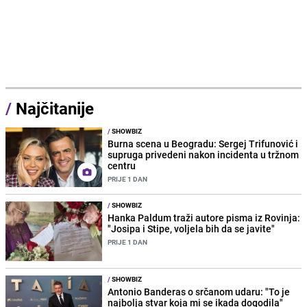
/
Najčitanije
/
SHOWBIZ
Burna scena u Beogradu: Sergej Trifunović i
supruga privedeni nakon incidenta u tržnom
centru
PRIJE 1 DAN
/
SHOWBIZ
Hanka Paldum traži autore pisma iz Rovinja:
"Josipa i Stipe, voljela bih da se javite"
PRIJE 1 DAN
/
SHOWBIZ
Antonio Banderas o srčanom udaru: "To je
najbolja stvar koja mi se ikada dogodila"