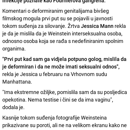
infekcije poznate kao
Fournierova gangrena
.
Komentari o deformiranim genitalijama bivšeg
filmskog mogula prvi put su se pojavili u javnosti
tokom suđenja za silovanje. Žrtva
Jessica Mann
rekla
je da je mislila da je Weinstein interseksualna osoba,
odnosno osoba koja se rađa s nedefiniranim spolnim
organima.
"Prvi put kad sam ga vidjela potpuno golog, mislila da
je deformiran i da ne može imati seksualni odnos",
rekla je Jessica u februaru na Vrhovnom sudu
Manhattana.
"Ima ekstremne ožiljke, pomislila sam da su posljedica
opekotina. Nema testise i čini se da ima vaginu",
dodala je.
Kasnije tokom suđenja fotografije Weinsteina
prikazivane su poroti, ali ne na velikom ekranu kako ne