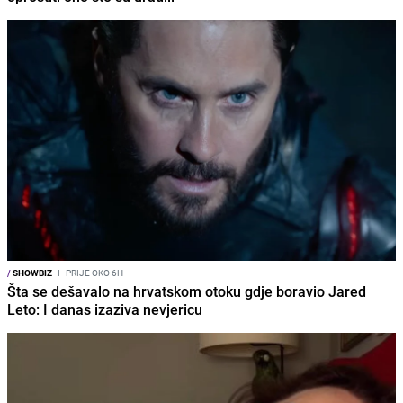
/
SHOWBIZ
I
PRIJE OKO 6H
Šta se dešavalo na hrvatskom otoku gdje boravio Jared
Leto: I danas izaziva nevjericu