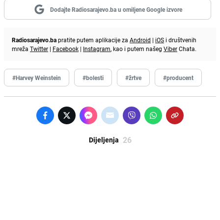
Dodajte Radiosarajevo.ba u omiljene Google izvore
Radiosarajevo.ba
pratite putem aplikacije za
Android
|
iOS
i društvenih
mreža
Twitter
|
Facebook
|
Instagram
, kao i putem našeg
Viber
Chata.
#Harvey Weinstein
#bolesti
#žrtve
#producent
26
Dijeljenja