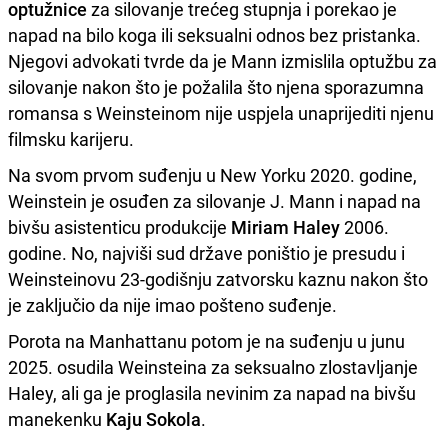
optužnice
za silovanje trećeg stupnja i porekao je
napad na bilo koga ili seksualni odnos bez pristanka.
Njegovi advokati tvrde da je Mann izmislila optužbu za
silovanje nakon što je požalila što njena sporazumna
romansa s Weinsteinom nije uspjela unaprijediti njenu
filmsku karijeru.
Na svom prvom suđenju u New Yorku 2020. godine,
Weinstein je osuđen za silovanje J. Mann i napad na
bivšu asistenticu produkcije
Miriam Haley
2006.
godine. No, najviši sud države poništio je presudu i
Weinsteinovu 23-godišnju zatvorsku kaznu nakon što
je zaključio da nije imao pošteno suđenje.
Porota na Manhattanu potom je na suđenju u junu
2025. osudila Weinsteina za seksualno zlostavljanje
Haley, ali ga je proglasila nevinim za napad na bivšu
manekenku
Kaju Sokola
.