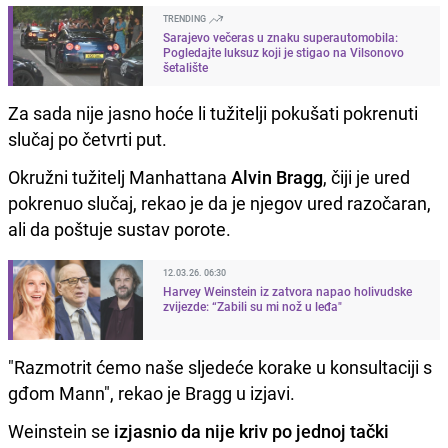
TRENDING
Sarajevo večeras u znaku superautomobila:
Pogledajte luksuz koji je stigao na Vilsonovo
šetalište
Za sada nije jasno hoće li tužitelji pokušati pokrenuti
slučaj po četvrti put.
Okružni tužitelj Manhattana
Alvin Bragg
, čiji je ured
pokrenuo slučaj, rekao je da je njegov ured razočaran,
ali da poštuje sustav porote.
12.03.26. 06:30
Harvey Weinstein iz zatvora napao holivudske
zvijezde: “Zabili su mi nož u leđa"
"Razmotrit ćemo naše sljedeće korake u konsultaciji s
gđom Mann", rekao je Bragg u izjavi.
Weinstein se
izjasnio da nije kriv po jednoj tački