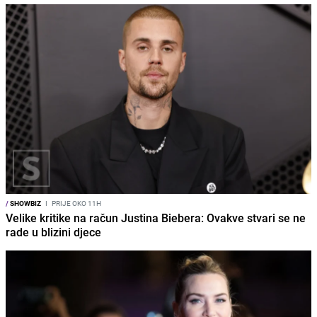
/
SHOWBIZ
I
PRIJE OKO 11H
Velike kritike na račun Justina Biebera: Ovakve stvari se ne
rade u blizini djece