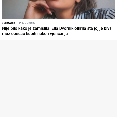
/
SHOWBIZ
I
PRIJE OKO 23H
Nije bilo kako je zamislila: Ella Dvornik otkrila šta joj je bivši
muž obećao kupiti nakon vjenčanja