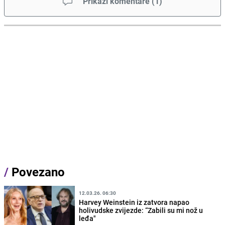
Prikaži komentare
(
1
)
/
Povezano
12.03.26. 06:30
Harvey Weinstein iz zatvora napao
holivudske zvijezde: “Zabili su mi nož u
leđa"