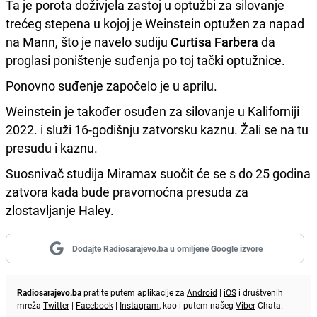
Ta je porota doživjela zastoj u optužbi za silovanje
trećeg stepena u kojoj je Weinstein optužen za napad
na Mann, što je navelo sudiju
Curtisa Farbera
da
proglasi poništenje suđenja po toj tački optužnice.
Ponovno suđenje započelo je u aprilu.
Weinstein je također osuđen za silovanje u Kaliforniji
2022. i služi 16-godišnju zatvorsku kaznu. Žali se na tu
presudu i kaznu.
Suosnivač studija Miramax suočit će se s do 25 godina
zatvora kada bude pravomoćna presuda za
zlostavljanje Haley.
Dodajte Radiosarajevo.ba u omiljene Google izvore
Radiosarajevo.ba
pratite putem aplikacije za
Android
|
iOS
i društvenih
mreža
Twitter
|
Facebook
|
Instagram
, kao i putem našeg
Viber
Chata.