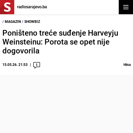
Otvor
/
MAGAZIN
/
SHOWBIZ
Poništeno treće suđenje Harveyju
Weinsteinu: Porota se opet nije
dogovorila
15.05.26. 21:53
Hina
1