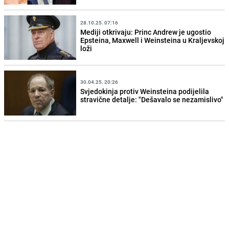
28.10.25. 07:16
Mediji otkrivaju: Princ Andrew je ugostio
Epsteina, Maxwell i Weinsteina u Kraljevskoj
loži
30.04.25. 20:26
Svjedokinja protiv Weinsteina podijelila
stravične detalje: "Dešavalo se nezamislivo"