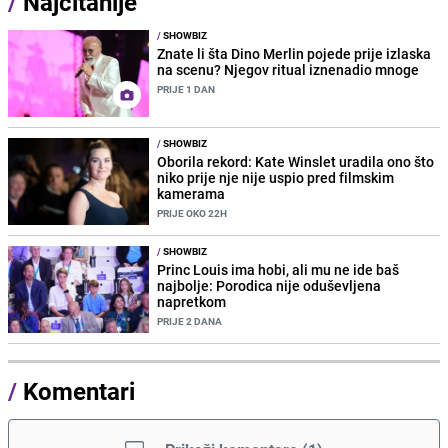
/
Najčitanije
/
SHOWBIZ
Znate li šta Dino Merlin pojede prije izlaska
na scenu? Njegov ritual iznenadio mnoge
PRIJE 1 DAN
/
SHOWBIZ
Oborila rekord: Kate Winslet uradila ono što
niko prije nje nije uspio pred filmskim
kamerama
PRIJE OKO 22H
/
SHOWBIZ
Princ Louis ima hobi, ali mu ne ide baš
najbolje: Porodica nije oduševljena
napretkom
PRIJE 2 DANA
/
Komentari