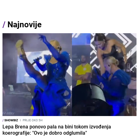
/
Najnovije
/
SHOWBIZ
I
PRIJE OKO 5H
Lepa Brena ponovo pala na bini tokom izvođenja
koerografije: "Ovo je dobro odglumila"