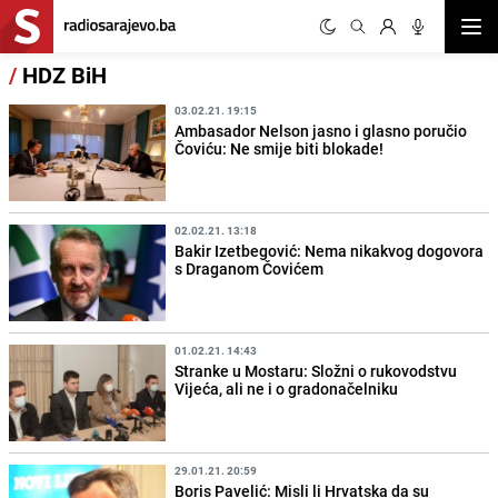
Otvor
/
HDZ BiH
03.02.21. 19:15
Ambasador Nelson jasno i glasno poručio
Čoviću: Ne smije biti blokade!
02.02.21. 13:18
Bakir Izetbegović: Nema nikakvog dogovora
s Draganom Čovićem
01.02.21. 14:43
Stranke u Mostaru: Složni o rukovodstvu
Vijeća, ali ne i o gradonačelniku
29.01.21. 20:59
Boris Pavelić: Misli li Hrvatska da su