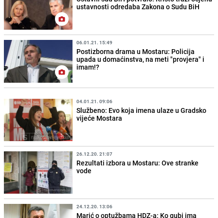
ustavnosti odredaba Zakona o Sudu BiH
06.01.21. 15:49
Postizborna drama u Mostaru: Policija
upada u domaćinstva, na meti "provjera" i
imam!?
04.01.21. 09:06
Službeno: Evo koja imena ulaze u Gradsko
vijeće Mostara
26.12.20. 21:07
Rezultati izbora u Mostaru: Ove stranke
vode
24.12.20. 13:06
Marić o optužbama HDZ-a: Ko gubi ima