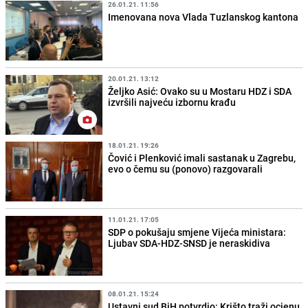
26.01.21. 11:56
Imenovana nova Vlada Tuzlanskog kantona
20.01.21. 13:12
Željko Asić: Ovako su u Mostaru HDZ i SDA
izvršili najveću izbornu krađu
18.01.21. 19:26
Čović i Plenković imali sastanak u Zagrebu,
evo o čemu su (ponovo) razgovarali
11.01.21. 17:05
SDP o pokušaju smjene Vijeća ministara:
Ljubav SDA-HDZ-SNSD je neraskidiva
08.01.21. 15:24
Ustavni sud BiH potvrdio: Krišto traži ocjenu