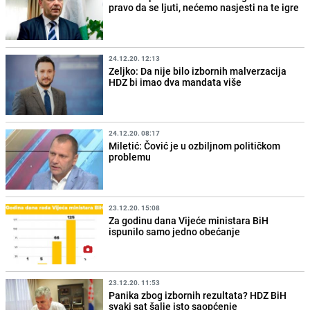
pravo da se ljuti, nećemo nasjesti na te igre
24.12.20. 12:13
Zeljko: Da nije bilo izbornih malverzacija
HDZ bi imao dva mandata više
24.12.20. 08:17
Miletić: Čović je u ozbiljnom političkom
problemu
23.12.20. 15:08
Za godinu dana Vijeće ministara BiH
ispunilo samo jedno obećanje
23.12.20. 11:53
Panika zbog izbornih rezultata? HDZ BiH
svaki sat šalje isto saopćenje