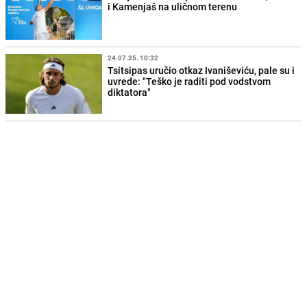
i Kamenjaš na uličnom terenu
24.07.25. 10:32
Tsitsipas uručio otkaz Ivaniševiću, pale su i
uvrede: "Teško je raditi pod vodstvom
diktatora"