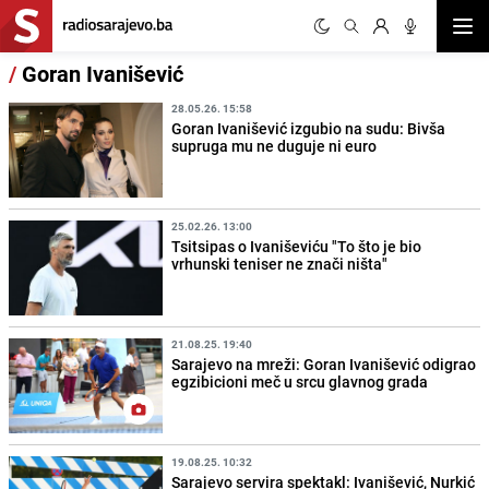
Otvor
/
Goran Ivanišević
28.05.26. 15:58
Goran Ivanišević izgubio na sudu: Bivša
supruga mu ne duguje ni euro
25.02.26. 13:00
Tsitsipas o Ivaniševiću "To što je bio
vrhunski teniser ne znači ništa"
21.08.25. 19:40
Sarajevo na mreži: Goran Ivanišević odigrao
egzibicioni meč u srcu glavnog grada
19.08.25. 10:32
Sarajevo servira spektakl: Ivanišević, Nurkić