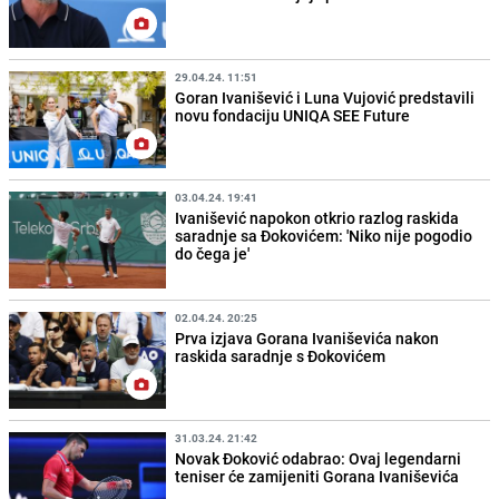
29.04.24. 11:51
Goran Ivanišević i Luna Vujović predstavili
novu fondaciju UNIQA SEE Future
03.04.24. 19:41
Ivanišević napokon otkrio razlog raskida
saradnje sa Đokovićem: 'Niko nije pogodio
do čega je'
02.04.24. 20:25
Prva izjava Gorana Ivaniševića nakon
raskida saradnje s Đokovićem
31.03.24. 21:42
Novak Đoković odabrao: Ovaj legendarni
teniser će zamijeniti Gorana Ivaniševića