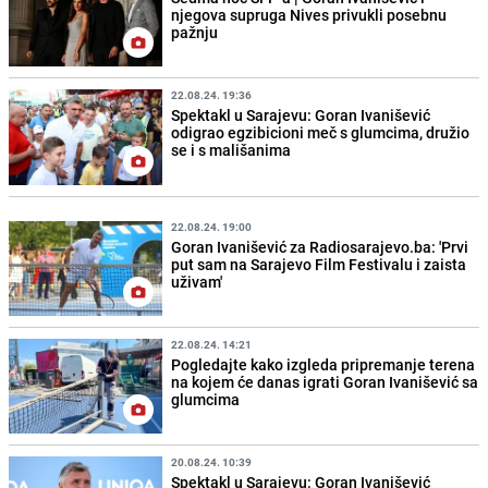
njegova supruga Nives privukli posebnu
pažnju
22.08.24. 19:36
Spektakl u Sarajevu: Goran Ivanišević
odigrao egzibicioni meč s glumcima, družio
se i s mališanima
22.08.24. 19:00
Goran Ivanišević za Radiosarajevo.ba: 'Prvi
put sam na Sarajevo Film Festivalu i zaista
uživam'
22.08.24. 14:21
Pogledajte kako izgleda pripremanje terena
na kojem će danas igrati Goran Ivanišević sa
glumcima
20.08.24. 10:39
Spektakl u Sarajevu: Goran Ivanišević