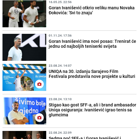
16.05.25. 22:56
Goran Ivanišević otkrio veliku manu Novaka
Đokovića: 'Svi to znaju'
01.11.24. 17:56
Goran Ivanišević ima novi posao: Trenirat će
jednu od najboljih teniserki svijeta
23.08.24. 14:07
UNIQA na 30. izdanju Sarajevo Film
Festivala predstavila nove projekte u kulturi
23.08.24. 13:10
Stigao kao gost SFF-a, ali i brand ambasador
Uniqa osiguranja: Ivanišević igrao tenis sa
glumcima
22.08.24. 22:09
Sedma noć SFF-a | Goran Ivanišević i