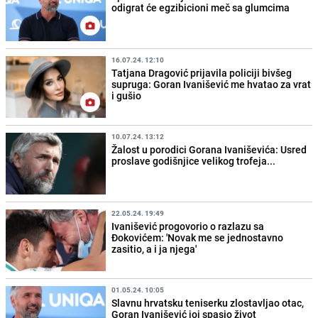
odigrat će egzibicioni meč sa glumcima
16.07.24. 12:10
Tatjana Dragović prijavila policiji bivšeg
supruga: Goran Ivanišević me hvatao za vrat
i gušio
10.07.24. 13:12
Žalost u porodici Gorana Ivaniševića: Usred
proslave godišnjice velikog trofeja...
22.05.24. 19:49
Ivanišević progovorio o razlazu sa
Đokovićem: 'Novak me se jednostavno
zasitio, a i ja njega'
01.05.24. 10:05
Slavnu hrvatsku teniserku zlostavljao otac,
Goran Ivanišević joj spasio život