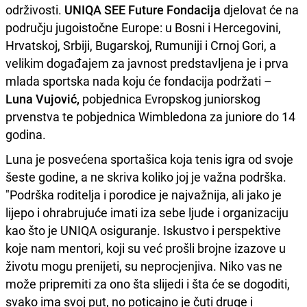
održivosti.
UNIQA SEE Future Fondacija
djelovat će na
području jugoistočne Europe: u Bosni i Hercegovini,
Hrvatskoj, Srbiji, Bugarskoj, Rumuniji i Crnoj Gori, a
velikim događajem za javnost predstavljena je i prva
mlada sportska nada koju će fondacija podržati –
Luna Vujović,
pobjednica Evropskog juniorskog
prvenstva te pobjednica Wimbledona za juniore do 14
godina.
Luna je posvećena sportašica koja tenis igra od svoje
šeste godine, a ne skriva koliko joj je važna podrška.
"Podrška roditelja i porodice je najvažnija, ali jako je
lijepo i ohrabrujuće imati iza sebe ljude i organizaciju
kao što je UNIQA osiguranje. Iskustvo i perspektive
koje nam mentori, koji su već prošli brojne izazove u
životu mogu prenijeti, su neprocjenjiva. Niko vas ne
može pripremiti za ono šta slijedi i šta će se dogoditi,
svako ima svoj put, no poticajno je čuti druge i