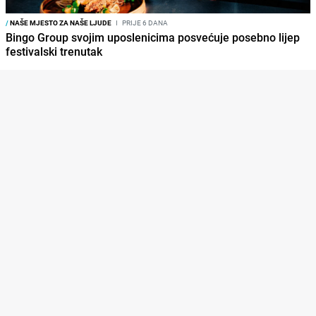
/
NAŠE MJESTO ZA NAŠE LJUDE
I
PRIJE 6 DANA
Bingo Group svojim uposlenicima posvećuje posebno lijep
festivalski trenutak