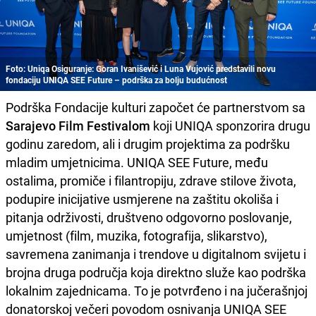
Foto: Uniqa Osiguranje: Goran Ivanišević i Luna Vujović predstavili novu
fondaciju UNIQA SEE Future – podrška za bolju budućnost
Podrška Fondacije kulturi započet će partnerstvom sa
Sarajevo Film Festivalom
koji UNIQA sponzorira drugu
godinu zaredom, ali i drugim projektima za podršku
mladim umjetnicima. UNIQA SEE Future, među
ostalima, promiče i filantropiju, zdrave stilove života,
podupire inicijative usmjerene na zaštitu okoliša i
pitanja održivosti, društveno odgovorno poslovanje,
umjetnost (film, muzika, fotografija, slikarstvo),
savremena zanimanja i trendove u digitalnom svijetu i
brojna druga područja koja direktno služe kao podrška
lokalnim zajednicama. To je potvrđeno i na jučerašnjoj
donatorskoj večeri povodom osnivanja UNIQA SEE