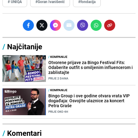
# UNIQA
#Goran Ivanišević
#fondacija
/
Najčitanije
/
KOMPANIJE
Otvorene prijave za Bingo Festival Fits:
Odaberite outfit s omiljenim influencerom i
zablistajte
PRIJE 2 DANA
/
KOMPANIJE
Bingo Group i ove godine otvara vrata VIP
događaja: Osvojite ulaznice za koncert
Petra Graše
PRIJE OKO 4H
/
Komentari