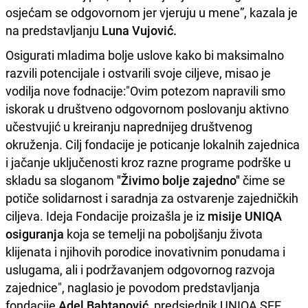
osjećam se odgovornom jer vjeruju u mene”, kazala je
na predstavljanju
Luna Vujović.
Osigurati mladima bolje uslove kako bi maksimalno
razvili potencijale i ostvarili svoje ciljeve, misao je
vodilja nove fodnacije:"Ovim potezom napravili smo
iskorak u društveno odgovornom poslovanju aktivno
učestvujić u kreiranju naprednijeg društvenog
okruženja. Cilj fondacije je poticanje lokalnih zajednica
i jačanje uključenosti kroz razne programe podrške u
skladu sa sloganom
"Živimo bolje zajedno"
čime se
potiče solidarnost i saradnja za ostvarenje zajedničkih
ciljeva. Ideja Fondacije proizašla je iz
misije UNIQA
osiguranja
koja se temelji na poboljšanju života
klijenata i njihovih porodice inovativnim ponudama i
uslugama, ali i podržavanjem odgovornog razvoja
zajednice", naglasio je povodom predstavljanja
fondacije
Adel Bahtanović,
predsjednik UNIQA SEE