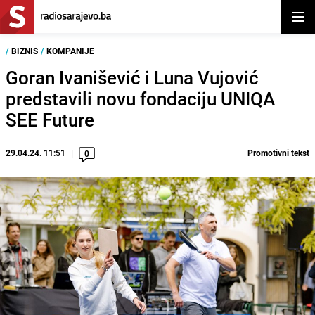
Otvor
/
BIZNIS
/
KOMPANIJE
Goran Ivanišević i Luna Vujović
predstavili novu fondaciju UNIQA
SEE Future
29.04.24. 11:51
Promotivni tekst
0