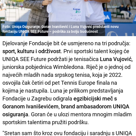
Foto: Uniqa Osiguranje: Goran Ivanišević i Luna Vujović predstavili novu
fondaciju UNIQA SEE Future – podrška za bolju budućnost
Djelovanje Fondacije bit će usmjereno na tri područja:
sport, kulturu i održivost
. Prvi sportski talent kojeg će
UNIQA SEE Future podržati je tenisačica
Luna Vujović,
juniorska pobjednica Wimbledona. Riječ je o jednoj od
najvećih mladih nada srpskog tenisa, koja je 2022.
osvojila čak četiri od pet Tennis Europe finala na
kojima je nastupila. Luna je prilikom predstavljanja
Fondacije u Zagrebu odigrala
egzibicijski meč s
Goranom Ivaniševićem
,
brand ambasadorom UNIQA
osiguranja
. Goran će u ulozi mentora mnogim mladim
sportskim talentima pružiti podršku.
"Sretan sam što kroz ovu fondaciju i saradnju s UNIQA