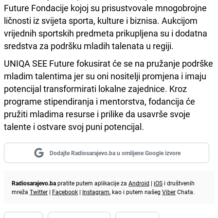
Future Fondacije kojoj su prisustvovale mnogobrojne
ličnosti iz svijeta sporta, kulture i biznisa. Aukcijom
vrijednih sportskih predmeta prikupljena su i dodatna
sredstva za podršku mladih talenata u regiji.
UNIQA SEE Future fokusirat će se na pružanje podrške
mladim talentima jer su oni nositelji promjena i imaju
potencijal transformirati lokalne zajednice. Kroz
programe stipendiranja i mentorstva, fodancija će
pružiti mladima resurse i prilike da usavrše svoje
talente i ostvare svoj puni potencijal.
Dodajte Radiosarajevo.ba u omiljene Google izvore
Radiosarajevo.ba
pratite putem aplikacije za
Android
|
iOS
i društvenih
mreža
Twitter
|
Facebook
|
Instagram
, kao i putem našeg
Viber
Chata.