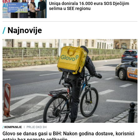
Uniqa donirala 16.000 eura SOS Dječijim
selima u SEE regionu
/
Najnovije
/
KOMPANIJE
I
PRIJE OKO 3H
Glovo se danas gasi u BiH: Nakon godina dostave, korisnici
ostaju bez poznate aplikacije