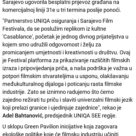
Sarajevo ugovorila besplatni prijevoz građana na
komercijalnoj liniji 31e u tri termina poslije ponoći.
"Partnerstvo UNIQA osiguranja i Sarajevo Film
Festivala, da se poslužim replikom iz kultne
'Casablance', početak je jednog divnog prijateljstva u
kojem smo udružili odgovornost i želju za
promicanjem umjetnosti i kreativnosti u društvu. Ovaj
je Festival platforma za prikazivanje različitih filmskih
izraza i pripovijedanja priča, a naša podrška je važna u
potpori filmskim stvarateljima u usponu, olakšavanju
međukulturalnog dijaloga i poticanju rasta filmske
industrije. Zato se iznimno radujemo što ćemo
zajedno režirati tu priču i slaviti univerzalni filmski jezik
koji prelazi granice i ujedinjuje zajednice", rekao je
Adel Bahtanović,
predsjednik UNIQA SEE regije.
U sklopu Green Pavilion inicijative koja zagovara
ekološke politike koje će filmsku industriju učiniti