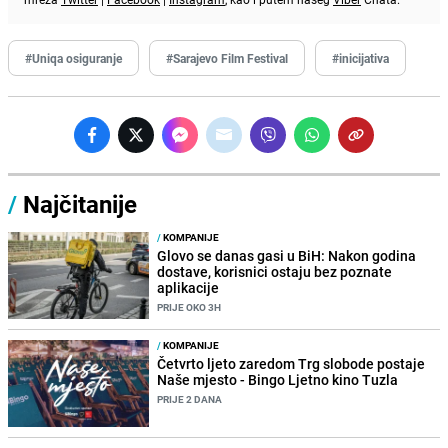
#Uniqa osiguranje
#Sarajevo Film Festival
#inicijativa
/
Najčitanije
/
KOMPANIJE
Glovo se danas gasi u BiH: Nakon godina
dostave, korisnici ostaju bez poznate
aplikacije
PRIJE OKO 3H
/
KOMPANIJE
Četvrto ljeto zaredom Trg slobode postaje
Naše mjesto - Bingo Ljetno kino Tuzla
PRIJE 2 DANA