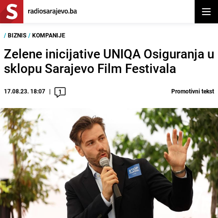
Otvor
/
BIZNIS
/
KOMPANIJE
Zelene inicijative UNIQA Osiguranja u
sklopu Sarajevo Film Festivala
17.08.23. 18:07
Promotivni tekst
1