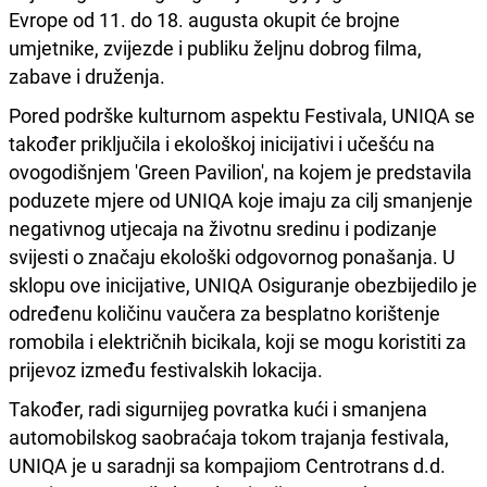
Evrope od 11. do 18. augusta okupit će brojne
umjetnike, zvijezde i publiku željnu dobrog filma,
zabave i druženja.
Pored podrške kulturnom aspektu Festivala, UNIQA se
također priključila i ekološkoj inicijativi i učešću na
ovogodišnjem 'Green Pavilion', na kojem je predstavila
poduzete mjere od UNIQA koje imaju za cilj smanjenje
negativnog utjecaja na životnu sredinu i podizanje
svijesti o značaju ekološki odgovornog ponašanja. U
sklopu ove inicijative, UNIQA Osiguranje obezbijedilo je
određenu količinu vaučera za besplatno korištenje
romobila i električnih bicikala, koji se mogu koristiti za
prijevoz između festivalskih lokacija.
Također, radi sigurnijeg povratka kući i smanjena
automobilskog saobraćaja tokom trajanja festivala,
UNIQA je u saradnji sa kompajiom Centrotrans d.d.