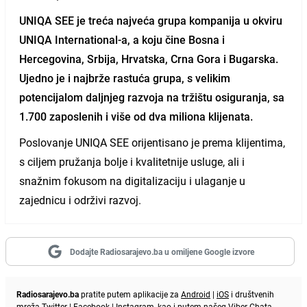
UNIQA SEE je treća najveća grupa kompanija u okviru
UNIQA International-a, a koju čine Bosna i
Hercegovina, Srbija, Hrvatska, Crna Gora i Bugarska.
Ujedno je i najbrže rastuća grupa, s velikim
potencijalom daljnjeg razvoja na tržištu osiguranja, sa
1.700 zaposlenih i više od dva miliona klijenata.
Poslovanje UNIQA SEE orijentisano je prema klijentima,
s ciljem pružanja bolje i kvalitetnije usluge, ali i
snažnim fokusom na digitalizaciju i ulaganje u
zajednicu i održivi razvoj.
Dodajte Radiosarajevo.ba u omiljene Google izvore
Radiosarajevo.ba
pratite putem aplikacije za
Android
|
iOS
i društvenih
mreža
Twitter
|
Facebook
|
Instagram
, kao i putem našeg
Viber
Chata.