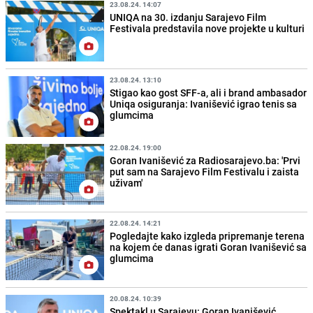
23.08.24. 14:07
UNIQA na 30. izdanju Sarajevo Film
Festivala predstavila nove projekte u kulturi
23.08.24. 13:10
Stigao kao gost SFF-a, ali i brand ambasador
Uniqa osiguranja: Ivanišević igrao tenis sa
glumcima
22.08.24. 19:00
Goran Ivanišević za Radiosarajevo.ba: 'Prvi
put sam na Sarajevo Film Festivalu i zaista
uživam'
22.08.24. 14:21
Pogledajte kako izgleda pripremanje terena
na kojem će danas igrati Goran Ivanišević sa
glumcima
20.08.24. 10:39
Spektakl u Sarajevu: Goran Ivanišević